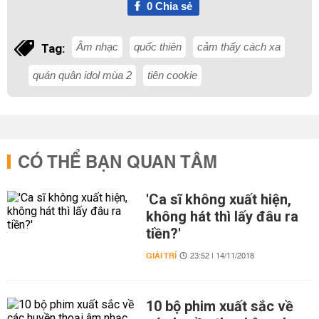
0
Chia sẻ
Âm nhạc
quốc thiên
cảm thấy cách xa
Tag:
quán quân idol mùa 2
tiên cookie
CÓ THỂ BẠN QUAN TÂM
'Ca sĩ không xuất hiện,
không hát thì lấy đâu ra
tiền?'
GIẢI TRÍ
23:52 | 14/11/2018
10 bộ phim xuất sắc về