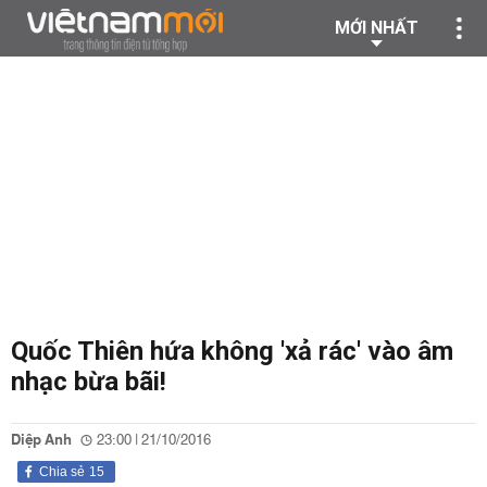
MỚI NHẤT
Quốc Thiên hứa không 'xả rác' vào âm
nhạc bừa bãi!
Diệp Anh
23:00 | 21/10/2016
Chia sẻ
15