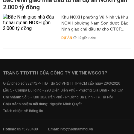
Bắc Ninh giao nhà đầu tư hai dự án NOXH gần
2.000 tỷ đồng
Khu NOXH phường Vũ Ninh và khu
NOXH phường Nam Sơn được Bắc
Ninh giao chủ đầu tư cho CTCP...
DỰ ÁN
19 giờ trước
TRANG TTĐTTH CỦA CÔNG TY VIETNEWSCORP
Giấy phép số 3324/GP-TTĐT do Sở VH&TT TPHCM cấp ngày 20/3/2026
Lầu 5 - Compa Building - 293 Điện Biên Phủ - Phường Gia Định - TP.HCM
Chi nhánh:
Số 5 - Khu 38A Trần Phú - Phường Ba Đình - TP. Hà Nội
Chịu trách nhiệm nội dung:
Nguyễn Minh Quyết
Trách nhiệm về thông tin
Hotline:
0975798489
Email:
info@vietnammoi.vn