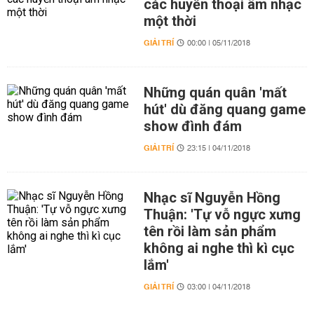
các huyền thoại âm nhạc
một thời
GIẢI TRÍ
00:00 | 05/11/2018
Những quán quân 'mất
hút' dù đăng quang game
show đình đám
GIẢI TRÍ
23:15 | 04/11/2018
Nhạc sĩ Nguyễn Hồng
Thuận: 'Tự vỗ ngực xưng
tên rồi làm sản phẩm
không ai nghe thì kì cục
lắm'
GIẢI TRÍ
03:00 | 04/11/2018