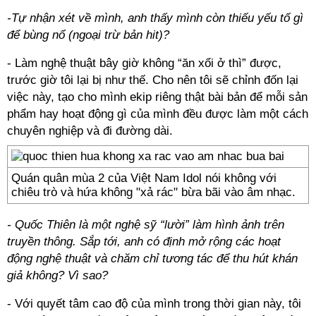
-Tự nhận xét về mình, anh thấy mình còn thiếu yếu tố gì
để bùng nổ (ngoại trừ bản hit)?
- Làm nghệ thuật bây giờ không “ăn xổi ở thì” được,
trước giờ tôi lại bị như thế. Cho nên tôi sẽ chỉnh đốn lại
việc này, tạo cho mình ekip riêng thật bài bản để mỗi sản
phẩm hay hoạt động gì của mình đều được làm một cách
chuyên nghiệp và đi đường dài.
Quán quân mùa 2 của Việt Nam Idol nói không với
chiêu trò và hứa không "xả rác" bừa bãi vào âm nhạc.
- Quốc Thiên là một nghệ sỹ “lười” làm hình ảnh trên
truyền thông. Sắp tới, anh có định mở rộng các hoạt
động nghệ thuật và chăm chỉ tương tác để thu hút khán
giả không? Vì sao?
- Với quyết tâm cao độ của mình trong thời gian này, tôi