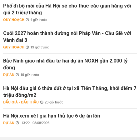
Phố đi bộ mới của Hà Nội sẽ cho thuê các gian hàng với
giá 2 triệu/tháng
QUY HOẠCH
4 giờ trước
Cuối 2027 hoàn thành đường nối Pháp Vân - Cầu Giẽ với
Vành đai 3
QUY HOẠCH
19 giờ trước
Bắc Ninh giao nhà đầu tư hai dự án NOXH gần 2.000 tỷ
đồng
DỰ ÁN
19 giờ trước
Hà Nội đấu giá 6 thửa đất ở tại xã Tiến Thắng, khởi điểm 7
triệu đồng/m2
ĐẤU GIÁ - ĐẤU THẦU
23 giờ trước
Hà Nội xem xét gia hạn thủ tục 6 dự án lớn
DỰ ÁN
13:22 | 08/08/2026