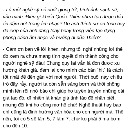
- Là một nghệ sỹ có chất giọng tốt, hình ảnh sạch sẽ,
văn minh. Điều gì khiến Quốc Thiên chưa tạo được dấu
ấn đậm nét trong âm nhạc? Do anh thích sự an toàn hay
do ekip của anh đang loay hoay trong việc tạo dựng
phong cách âm nhạc và hướng đi của Thiên?
- Cám ơn bạn về lời khen, nhưng tôi nghĩ những lợi thế
đó xem ra chưa mang tính quyết định thành công cho
người nghệ sỹ đâu! Chung quy lại vẫn là đón được xu
hướng khán giả, đem lại cho mình các bản “hit” là cách
tốt nhất để đến gần với mọi người. Thời buổi này chiêu
trò đầy rẫy, người ta còn sẵn sàng bơm và thổi phồng
mình lên rồi nhờ báo chí giúp họ tuyên truyền những cái
giả tạo đó, dĩ nhiên là khán giả tỉnh táo để nhận biết,
nhưng đôi khi họ cũng mơ hồ chứ! Nghệ thuật hay báo
chí cũng là định hướng văn hóa cho con người mà. Thế
nên, tôi có 5 sẽ làm 5, 7 làm 7, chứ ko phải 5 mà bơm
cho đến 10.