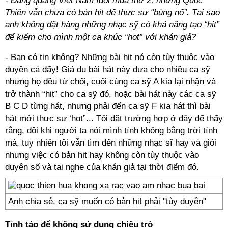
- Đăng quang Việt Nam Idol mùa thứ 2, nhưng Quốc
Thiên vẫn chưa có bản hit để thực sự “bùng nổ”. Tại sao
anh không đặt hàng những nhạc sỹ có khả năng tạo “hit”
để kiếm cho mình một ca khúc “hot” với khán giả?
- Bạn có tin không? Những bài hit nó còn tùy thuộc vào
duyên cả đấy! Giả dụ bài hát này đưa cho nhiều ca sỹ
nhưng họ đều từ chối, cuối cùng ca sỹ A kia lại nhận và
trở thành “hit” cho ca sỹ đó, hoặc bài hát này các ca sỹ
B C D từng hát, nhưng phải đến ca sỹ F kia hát thì bài
hát mới thực sự ‘hot”... Tôi đặt trường hợp ở đây để thấy
rằng, đôi khi người ta nói mình tính không bằng trời tính
mà, tuy nhiên tôi vẫn tìm đến những nhạc sĩ hay và giỏi
nhưng việc có bản hit hay không còn tùy thuộc vào
duyên số và tai nghe của khán giả tại thời điểm đó.
Anh chia sẻ, ca sỹ muốn có bản hit phải "tùy duyên"
Tỉnh táo để không sử dụng chiêu trò