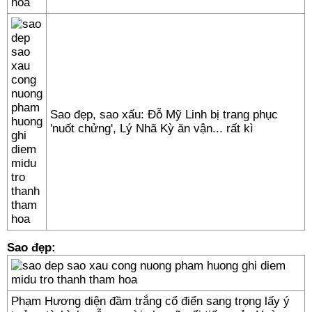
Sao đẹp, sao xấu: Đỗ Mỹ Linh bị trang phục
'nuốt chửng', Lý Nhã Kỳ ăn vận... rất kì
Sao đẹp:
Phạm Hương diện đầm trắng cổ điển sang trọng lấy ý