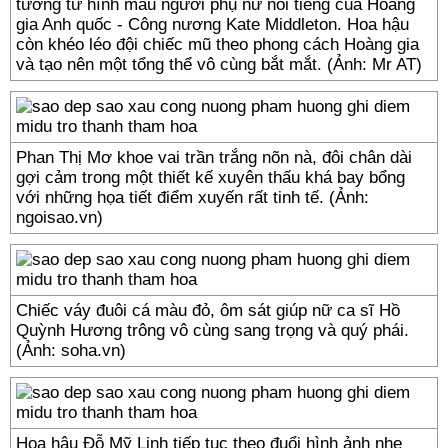
tưởng từ hình mẫu người phụ nữ nổi tiếng của Hoàng
gia Anh quốc - Công nương Kate Middleton. Hoa hậu
còn khéo léo đội chiếc mũ theo phong cách Hoàng gia
và tạo nên một tổng thể vô cùng bắt mắt. (Ảnh: Mr AT)
Phan Thị Mơ khoe vai trần trắng nõn nà, đôi chân dài
gợi cảm trong một thiết kế xuyên thấu khá bay bổng
với những họa tiết điểm xuyến rất tinh tế. (Ảnh:
ngoisao.vn)
Chiếc váy đuôi cá màu đỏ, ôm sát giúp nữ ca sĩ Hồ
Quỳnh Hương trông vô cùng sang trọng và quý phái.
(Ảnh: soha.vn)
Hoa hậu Đỗ Mỹ Linh tiếp tục theo đuổi hình ảnh nhẹ