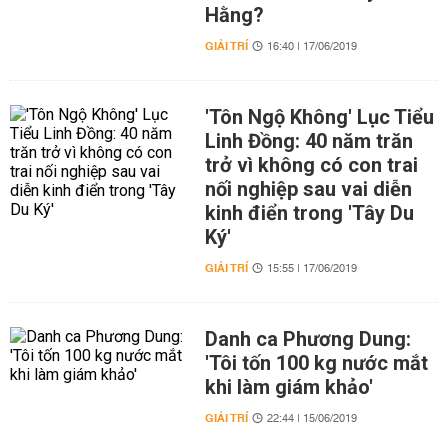
Hằng?
GIẢI TRÍ
16:40 | 17/06/2019
'Tôn Ngộ Không' Lục Tiểu
Linh Đồng: 40 năm trăn
trở vì không có con trai
nối nghiệp sau vai diễn
kinh điển trong 'Tây Du
Ký'
GIẢI TRÍ
15:55 | 17/06/2019
Danh ca Phương Dung:
'Tôi tốn 100 kg nước mắt
khi làm giám khảo'
GIẢI TRÍ
22:44 | 15/06/2019