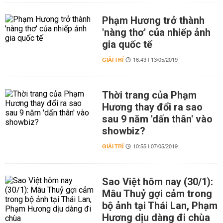
Phạm Hương trở thành
'nàng thơ' của nhiếp ảnh
gia quốc tế
GIẢI TRÍ
16:43 | 13/05/2019
Thời trang của Phạm
Hương thay đổi ra sao
sau 9 năm 'dấn thân' vào
showbiz?
GIẢI TRÍ
10:55 | 07/05/2019
Sao Việt hôm nay (30/1):
Mâu Thuỷ gợi cảm trong
bộ ảnh tại Thái Lan, Phạm
Hương dịu dàng đi chùa