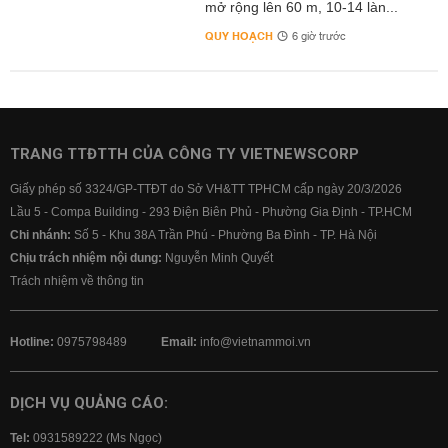
mở rộng lên 60 m, 10-14 làn...
QUY HOẠCH
6 giờ trước
TRANG TTĐTTH CỦA CÔNG TY VIETNEWSCORP
Giấy phép số 3324/GP-TTĐT do Sở VH&TT TPHCM cấp ngày 20/3/2026
Lầu 5 - Compa Building - 293 Điện Biên Phủ - Phường Gia Định - TP.HCM
Chi nhánh:
Số 5 - Khu 38A Trần Phú - Phường Ba Đình - TP. Hà Nội
Chịu trách nhiệm nội dung:
Nguyễn Minh Quyết
Trách nhiệm về thông tin
Hotline:
0975798489
Email:
info@vietnammoi.vn
DỊCH VỤ QUẢNG CÁO:
Tel:
0931589222 (Ms Ngọc)