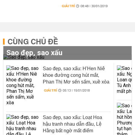
GIẢI TRÍ
08:48 | 30/01/2019
CÙNG CHỦ ĐỀ
Sao đẹp, sao xấu
Sao đẹp, sao xấu: H'Hen Niê
khoe đường cong hút mắt,
Phan Thị Mơ sến sẩm, xuề xòa
GIẢI TRÍ
05:13 | 15/01/2018
Sao đẹp, sao xấu: Loạt Hoa
hậu tranh nhau dẫn đầu, Lệ
Hằng bất ngờ mất điểm