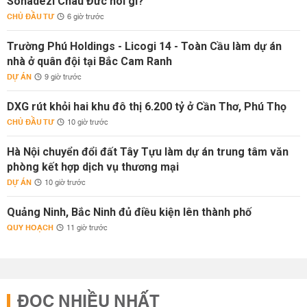
Sonadezi Châu Đức nói gì?
CHỦ ĐẦU TƯ
6 giờ trước
Trường Phú Holdings - Licogi 14 - Toàn Cầu làm dự án
nhà ở quân đội tại Bắc Cam Ranh
DỰ ÁN
9 giờ trước
DXG rút khỏi hai khu đô thị 6.200 tỷ ở Cần Thơ, Phú Thọ
CHỦ ĐẦU TƯ
10 giờ trước
Hà Nội chuyển đổi đất Tây Tựu làm dự án trung tâm văn
phòng kết hợp dịch vụ thương mại
DỰ ÁN
10 giờ trước
Quảng Ninh, Bắc Ninh đủ điều kiện lên thành phố
QUY HOẠCH
11 giờ trước
ĐỌC NHIỀU NHẤT