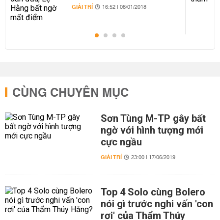
GIẢI TRÍ
16:52 | 08/01/2018
CÙNG CHUYÊN MỤC
Sơn Tùng M-TP gây bất
ngờ với hình tượng mới
cực ngầu
GIẢI TRÍ
23:00 | 17/06/2019
Top 4 Solo cùng Bolero
nói gì trước nghi vấn 'con
rơi' của Thẩm Thúy