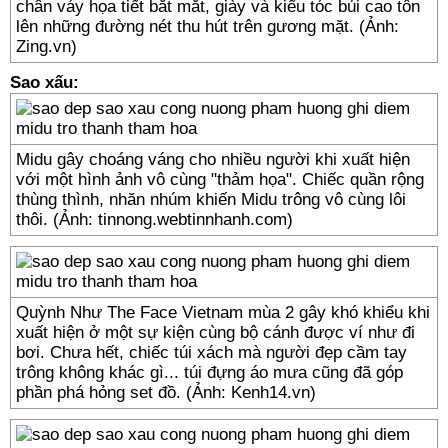
chân váy họa tiết bắt mắt, giày và kiểu tóc búi cao tôn
lên những đường nét thu hút trên gương mặt. (Ảnh:
Zing.vn)
Sao xấu:
Midu gây choáng váng cho nhiều người khi xuất hiện
với một hình ảnh vô cùng "thảm họa". Chiếc quần rộng
thùng thình, nhăn nhúm khiến Midu trông vô cùng lôi
thôi. (Ảnh: tinnong.webtinnhanh.com)
Quỳnh Như The Face Vietnam mùa 2 gây khó khiểu khi
xuất hiện ở một sự kiện cùng bộ cánh được ví như đi
bơi. Chưa hết, chiếc túi xách mà người đẹp cầm tay
trông không khác gì... túi đựng áo mưa cũng đã góp
phần phá hỏng set đồ. (Ảnh: Kenh14.vn)