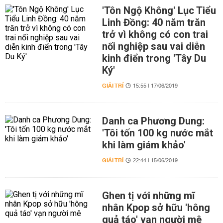
'Tôn Ngộ Không' Lục Tiểu
Linh Đồng: 40 năm trăn
trở vì không có con trai
nối nghiệp sau vai diễn
kinh điển trong 'Tây Du
Ký'
GIẢI TRÍ
15:55 | 17/06/2019
Danh ca Phương Dung:
'Tôi tốn 100 kg nước mắt
khi làm giám khảo'
GIẢI TRÍ
22:44 | 15/06/2019
Ghen tị với những mĩ
nhân Kpop sở hữu 'hông
quả táo' vạn người mê