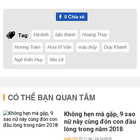
0
Chia sẻ
Hà Anh
bảo thanh
Hoàng Thùy
Tag:
Hương Tràm
Hứa Vĩ Văn
mâu thủy
Duy Khánh
Ngô Kiến Huy
Miu Lê
CÓ THỂ BẠN QUAN TÂM
Không hẹn mà gặp, 9 sao
nữ này cùng đón con đầu
lòng trong năm 2018
GIẢI TRÍ
11:39 | 24/12/2018