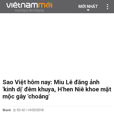
MỚI NHẤT
Sao Việt hôm nay: Miu Lê đăng ảnh
'kinh dị' đêm khuya, H'hen Niê khoe mặt
mộc gây 'choáng'
Mank
03:42 | 14/03/2018