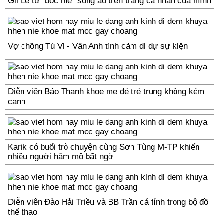
Gil Lê tự "bóc mẽ" sống ảo trên trang cá nhân của mình
Vợ chồng Tú Vi - Văn Anh tình cảm đi dự sự kiện
Diễn viên Bảo Thanh khoe mẹ đẻ trẻ trung không kém
cạnh
Karik có buổi trò chuyện cùng Sơn Tùng M-TP khiến
nhiều người hâm mộ bất ngờ
Diễn viên Đào Hải Triều và BB Trần cá tính trong bộ đồ
thể thao