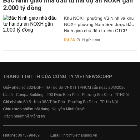
Bắc Ninh giao nhà đầu tư hai dự án NOXH gần
2.000 tỷ đồng
Khu NOXH phường Vũ Ninh và khu
NOXH phường Nam Sơn được Bắc
Ninh giao chủ đầu tư cho CTCP...
DỰ ÁN
14 giờ trước
TRANG TTĐTTH CỦA CÔNG TY VIETNEWSCORP
Giấy phép số 3324/GP-TTĐT do Sở VH&TT TPHCM cấp ngày 20/3/2026
Lầu 5 - Compa Building - 293 Điện Biên Phủ - Phường Gia Định - TP.HCM
Chi nhánh:
Số 5 - Khu 38A Trần Phú - Phường Ba Đình - TP. Hà Nội
Chịu trách nhiệm nội dung:
Nguyễn Minh Quyết
Trách nhiệm về thông tin
Hotline:
0975798489
Email:
info@vietnammoi.vn