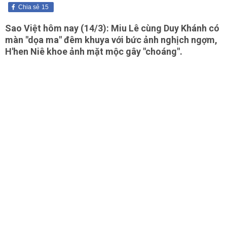
Chia sẻ
15
Sao Việt hôm nay (14/3): Miu Lê cùng Duy Khánh có
màn "dọa ma" đêm khuya với bức ảnh nghịch ngợm,
H'hen Niê khoe ảnh mặt mộc gây "choáng".