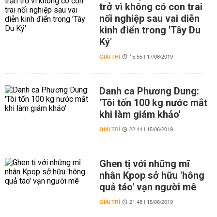
trở vì không có con trai
nối nghiệp sau vai diễn
kinh điển trong 'Tây Du
Ký'
GIẢI TRÍ
15:55 | 17/06/2019
Danh ca Phương Dung:
'Tôi tốn 100 kg nước mắt
khi làm giám khảo'
GIẢI TRÍ
22:44 | 15/06/2019
Ghen tị với những mĩ
nhân Kpop sở hữu 'hông
quả táo' vạn người mê
GIẢI TRÍ
21:48 | 15/06/2019