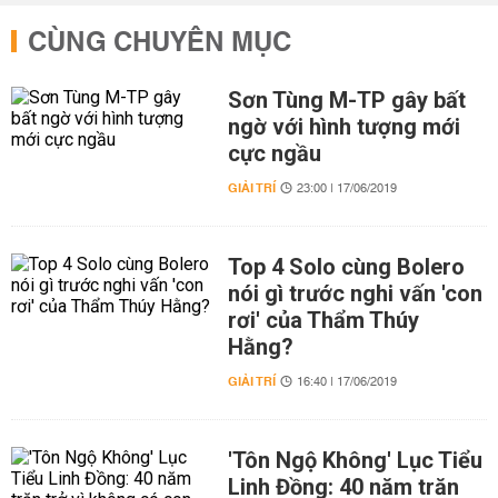
CÙNG CHUYÊN MỤC
Sơn Tùng M-TP gây bất
ngờ với hình tượng mới
cực ngầu
GIẢI TRÍ
23:00 | 17/06/2019
Top 4 Solo cùng Bolero
nói gì trước nghi vấn 'con
rơi' của Thẩm Thúy
Hằng?
GIẢI TRÍ
16:40 | 17/06/2019
'Tôn Ngộ Không' Lục Tiểu
Linh Đồng: 40 năm trăn