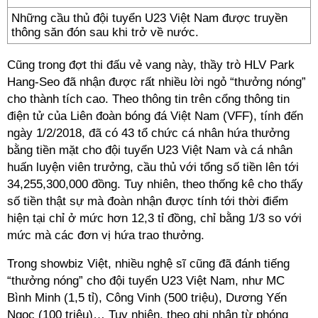
Những cầu thủ đội tuyển U23 Việt Nam được truyền
thông săn đón sau khi trở về nước.
Cũng trong đợt thi đấu vẻ vang này, thầy trò HLV Park
Hang-Seo đã nhận được rất nhiều lời ngỏ “thưởng nóng”
cho thành tích cao. Theo thông tin trên cổng thông tin
điện tử của Liên đoàn bóng đá Việt Nam (VFF), tính đến
ngày 1/2/2018, đã có 43 tổ chức cá nhân hứa thưởng
bằng tiền mặt cho đội tuyển U23 Việt Nam và cá nhân
huấn luyện viên trưởng, cầu thủ với tổng số tiền lên tới
34,255,300,000 đồng. Tuy nhiên, theo thống kê cho thấy
số tiền thật sự mà đoàn nhận được tính tới thời điểm
hiện tại chỉ ở mức hơn 12,3 tỉ đồng, chỉ bằng 1/3 so với
mức mà các đơn vị hứa trao thưởng.
Trong showbiz Việt, nhiều nghệ sĩ cũng đã đánh tiếng
“thưởng nóng” cho đội tuyển U23 Việt Nam, như MC
Bình Minh (1,5 tỉ), Công Vinh (500 triệu), Dương Yến
Ngọc (100 triệu)… Tuy nhiên, theo ghi nhận từ phóng