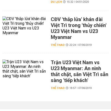
DU LỊCH
15:32 | 04/01/2020
CĐV 'thắp lửa' khán đài
Việt Trì trong 'thủy chiến'
U23 Việt Nam vs U23
Myanmar
THỂ THAO
22:24 | 07/06/2019
Trận U23 Việt Nam vs
U23 Myanmar: An ninh
thắt chặt, sân Việt Trì sẵn
sàng 'tiếp khách'
THỂ THAO
18:57 | 07/06/2019