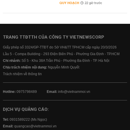
QUY HOẠCH
22 giờ trước
TRANG TTĐTTH CỦA CÔNG TY VIETNEWSCORP
Giấy phép số 3324/GP-TTĐT do Sở VH&TT TPHCM cấp ngày 20/3/2026
Lầu 5 - Compa Building - 293 Điện Biên Phủ - Phường Gia Định - TP.HCM
Chi nhánh:
Số 5 - Khu 38A Trần Phú - Phường Ba Đình - TP. Hà Nội
Chịu trách nhiệm nội dung:
Nguyễn Minh Quyết
Trách nhiệm về thông tin
Hotline:
0975798489
Email:
info@vietnammoi.vn
DỊCH VỤ QUẢNG CÁO:
Tel:
0931589222 (Ms Ngọc)
Email:
quangcao@vietnammoi.vn