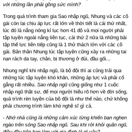
với những lần phải gồng sức mình?
Trong quá trình tham gia Sao nhập ngũ, Nhung và các cô
gái còn lại chịu áp lực rất lớn về thời tiết là cái thứ nhất,
lúc đó là nắng nóng kỉ lục hơn 41 độ và mọi người phải
tập luyện ngoài nắng liên tục, cái thứ 2 nữa là những bài
tập thể lực liên tiếp cũng là 1 thử thách lớn với các cô
gái. Bản thân Nhung lúc tập luyện cũng xảy ra những tai
nạn rách da tay, chân, bị thương ở đùi, đầu gối...
Nhung nghĩ khi nhập ngũ, là bộ đội thì ai cũng trải qua
những lúc tập luyện khó khăn, những áp lực và phải cố
gắng rất nhiều.
Sao nhập ngũ
cũng giống như 1 cuộc
nhập ngũ thật sự, để mọi người hiểu rõ hơn về đời sống,
quá trình rèn luyện của bộ đội là như thế nào, chứ không
phải chương trình làm khó nghệ sĩ gì cả.
- Nhớ nhà cũng là những cảm xúc từng khiến bạn nghẹn
ngào trên sóng Sao nhập ngũ. Sau khi rời khỏi quân ngũ,
điều đầu tiên bạn làm với gia đình là gì vậy?