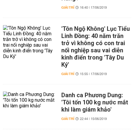
GIẢI TRÍ
16:40 | 17/06/2019
'Tôn Ngộ Không' Lục Tiểu
Linh Đồng: 40 năm trăn
trở vì không có con trai
nối nghiệp sau vai diễn
kinh điển trong 'Tây Du
Ký'
GIẢI TRÍ
15:55 | 17/06/2019
Danh ca Phương Dung:
'Tôi tốn 100 kg nước mắt
khi làm giám khảo'
GIẢI TRÍ
22:44 | 15/06/2019