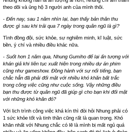
Nhung không hẳn là ấn tượng ai hơn, Nhung chỉ âm thầm
theo dõi và ủng hộ 3 người anh của mình thôi.
- Đến nay, sau 1 năm nhìn lại, bạn thấy bản thân thu
được gì sau khi trải qua 7 ngày trong quân ngũ là gì?
Tình đồng đội, sức khỏe, sự nghiêm minh, kĩ luật, sức
bền, ý chí và nhiều điều khác nữa.
- Suốt hơn 1 năm qua, Nhung Gumiho để lại ấn tượng với
khán giả khi liên tục xuất hiện trong nhiều dự án phim
cũng như gameshow. Đồng hành với sự nổi tiếng, bạn
chắc hẳn đã phải đối mặt với nhiều khó khăn bất trắc
trong công việc cũng như cuộc sống. Vậy những điều
bạn thu được từ quân ngũ đã giúp gì cho bạn khi đối mặt
với những khó khăn đó?
Với lịch trình công việc khá kín thì đòi hỏi Nhung phải có
1 sức khỏe tốt và tinh thần cũng rất là quan trọng. Khó
khăn nhất với Nhung chắc có lẽ là mình bị mất ngủ quá