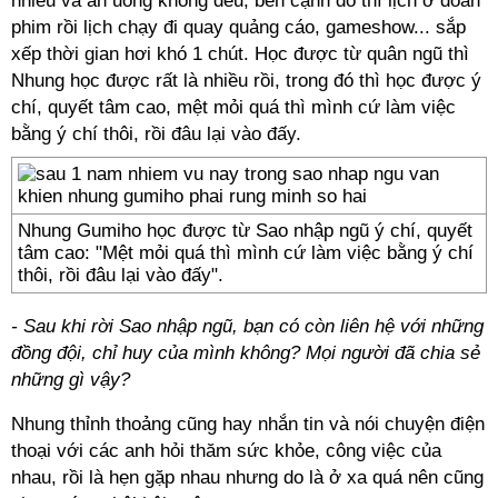
nhiều và ăn uống không đều, bên cạnh đó thì lịch ở đoàn
phim rồi lịch chạy đi quay quảng cáo, gameshow... sắp
xếp thời gian hơi khó 1 chút. Học được từ quân ngũ thì
Nhung học được rất là nhiều rồi, trong đó thì học được ý
chí, quyết tâm cao, mệt mỏi quá thì mình cứ làm việc
bằng ý chí thôi, rồi đâu lại vào đấy.
Nhung Gumiho học được từ Sao nhập ngũ ý chí, quyết
tâm cao: "Mệt mỏi quá thì mình cứ làm việc bằng ý chí
thôi, rồi đâu lại vào đấy".
- Sau khi rời Sao nhập ngũ, bạn có còn liên hệ với những
đồng đội, chỉ huy của mình không? Mọi người đã chia sẻ
những gì vậy?
Nhung thỉnh thoảng cũng hay nhắn tin và nói chuyện điện
thoại với các anh hỏi thăm sức khỏe, công việc của
nhau, rồi là hẹn gặp nhau nhưng do là ở xa quá nên cũng