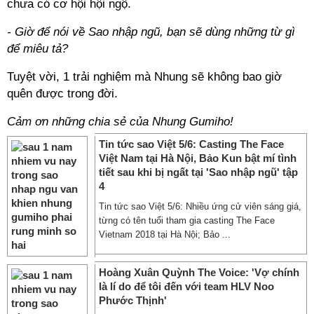
chưa có cơ hội hội ngộ.
- Giờ để nói về Sao nhập ngũ, bạn sẽ dùng những từ gì
để miêu tả?
Tuyệt vời, 1 trải nghiệm mà Nhung sẽ không bao giờ
quên được trong đời.
Cảm ơn những chia sẻ của Nhung Gumiho!
Tin tức sao Việt 5/6: Casting The Face
Việt Nam tại Hà Nội, Bảo Kun bật mí tình
tiết sau khi bị ngất tại 'Sao nhập ngũ' tập
4
Tin tức sao Việt 5/6: Nhiều ứng cử viên sáng giá,
từng có tên tuổi tham gia casting The Face
Vietnam 2018 tại Hà Nội; Bảo ...
Hoàng Xuân Quỳnh The Voice: 'Vợ chính
là lí do để tôi đến với team HLV Noo
Phước Thịnh'