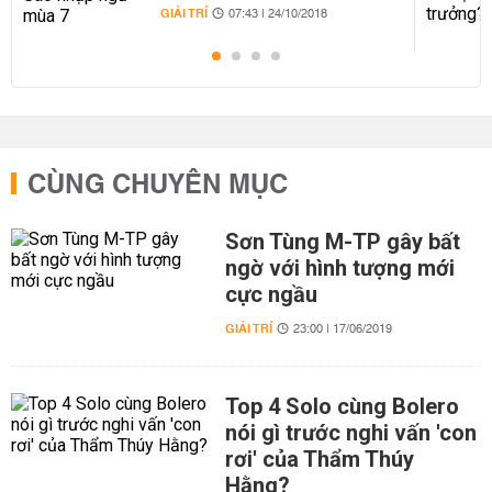
GIẢI TRÍ
07:43 | 24/10/2018
CÙNG CHUYÊN MỤC
Sơn Tùng M-TP gây bất
ngờ với hình tượng mới
cực ngầu
GIẢI TRÍ
23:00 | 17/06/2019
Top 4 Solo cùng Bolero
nói gì trước nghi vấn 'con
rơi' của Thẩm Thúy
Hằng?