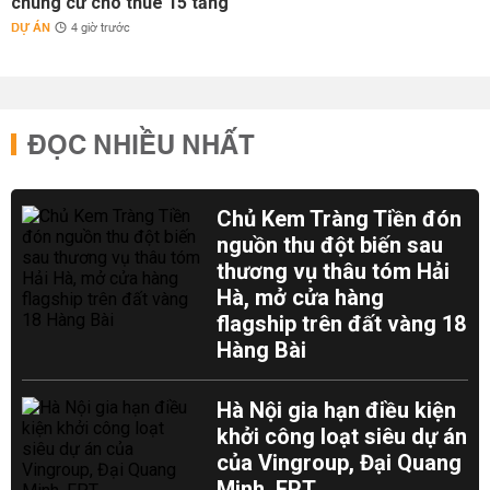
chung cư cho thuê 15 tầng
DỰ ÁN
4 giờ trước
ĐỌC NHIỀU NHẤT
Chủ Kem Tràng Tiền đón
nguồn thu đột biến sau
thương vụ thâu tóm Hải
Hà, mở cửa hàng
flagship trên đất vàng 18
Hàng Bài
Hà Nội gia hạn điều kiện
khởi công loạt siêu dự án
của Vingroup, Đại Quang
Minh, FPT...