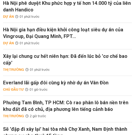
Hà Nội phê duyệt Khu phức hợp y tế hơn 14.000 tỷ của liên
danh Handico
DỰ ÁN
01 phút trước
Hà Nội gia hạn điều kiện khởi công loạt siêu dự án của
Vingroup, Đại Quang Minh, FPT...
DỰ ÁN
01 phút trước
Xây lại chung cư hết niên hạn: Đã đến lúc bỏ 'cơ chế bao
cấp'
THỊ TRƯỜNG
01 phút trước
Everland lãi gấp đôi cùng kỳ nhờ dự án Vân Đồn
CHỦ ĐẦU TƯ
01 giờ trước
Phường Tam Bình, TP HCM: Cò rao phân lô bán nền trên
khu đất đã có chủ, địa phương lên tiếng cảnh báo
THỊ TRƯỜNG
2 giờ trước
Sẽ 'đập đi xây lại' hai tòa nhà Chợ Xanh, Nam Định thành