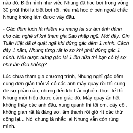
nào đó. Điển hình như việc Nhung đã học bơi trong vòng
30 phút thôi là biết bơi rồi, nếu mà học ở bên ngoài chắc
Nhung không làm được vậy đâu.
- Gác đêm luôn là nhiệm vụ mang lại sự ám ảnh dành
cho các nghệ sĩ khi tham gia Sao nhập ngũ. Mới đây, Gin
Tuấn Kiệt đã bị quật ngã khi đứng gác đêm 1 mình. Cách
đây 1 năm, Nhung từng rất lo sợ khi phải đứng gác 1
mình. Nếu được đứng gác lại 1 lần nữa thì bạn có bị sợ
như lần đầu không?
Lúc chưa tham gia chương trình, Nhung nghĩ gác đêm
cũng đơn giản thôi vì có các anh máy quay rồi thì cũng
đỡ sợ phần nào, nhưng đến khi trải nghiệm thực tế thì
Nhung mới hiểu được cảm giác đó. Máy quay ẩn hết
không thấy các anh đâu, xung quanh thì tối om, cây cối,
không gian rất là đáng sợ, âm thanh rồi gió rít các thứ
cộng lại... Nói chung là nhắc lại Nhung vẫn còn rùng
mình.