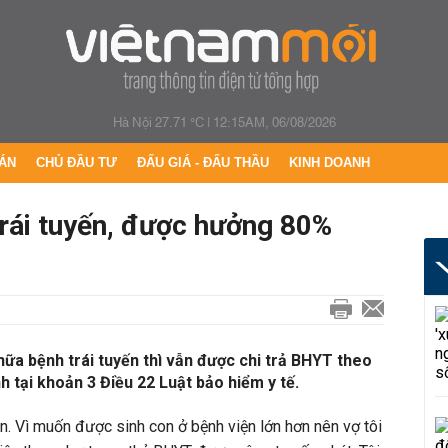
Hà Nội 27.71 °C
|
12:15AM, 06/08/2026
ÁN
CHỦ ĐẦU TƯ
ĐẤU GIÁ - ĐẤU THẦU
KINH DOANH
trái tuyến, được hưởng 80%
ữa bệnh trái tuyến thì vẫn được chi trả BHYT theo
h tại khoản 3 Điều 22 Luật bảo hiểm y tế.
n. Vì muốn được sinh con ở bệnh viện lớn hơn nên vợ tôi