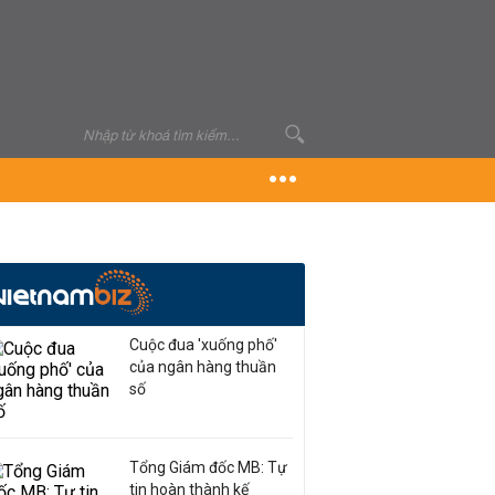
Cuộc đua 'xuống phố'
của ngân hàng thuần
số
Tổng Giám đốc MB: Tự
tin hoàn thành kế