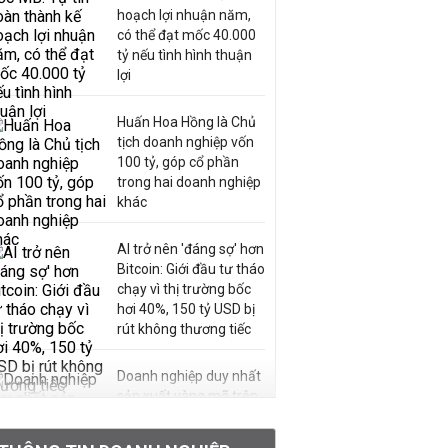
hoạch lợi nhuận năm,
có thể đạt mốc 40.000
tỷ nếu tình hình thuận
lợi
Huấn Hoa Hồng là Chủ
tịch doanh nghiệp vốn
100 tỷ, góp cổ phần
trong hai doanh nghiệp
khác
AI trở nên 'đáng sợ' hơn
Bitcoin: Giới đầu tư tháo
chạy vì thị trường bốc
hơi 40%, 150 tỷ USD bị
rút không thương tiếc
Doanh nghiệp duy nhất
sản xuất vàng mã trên
sàn báo lãi tăng 64%,
không vay một đồng