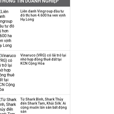
THÔNG TIN DOANH NGHIỆP
nào từ ngân hàng
Liên danh Vingroup đầu tư
Con gái tỷ phú Phạm
đô thị hơn 4.600 ha ven vịnh
Nhật Vượng lần đầu
Hạ Long
tham gia vào hệ sinh
thái Vingroup
Hơn 227.000 tài khoản
gia nhập thị trường
chứng khoán trong
Vinaruco (VRG) có lãi trở lại
tháng 7 biến động
nhờ hợp đồng thuê đất tại
KCN Cộng Hòa
Bamboo Capital và
BCG Land bị hủy tư
cách công ty đại chúng
Thị trường thường
Từ Shark Bình, Shark Thủy
đến Shark Tam, Khải Silk: Ai
‘phất lên’ trong tháng 8,
cũng muốn lấn sân bất động
nhóm ngành nào có
sản