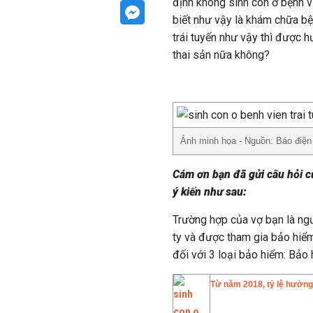
định không sinh con ở bệnh v
biết như vậy là khám chữa bệ
trái tuyến như vậy thì được
thai sản nữa không?
Ảnh minh họa - Nguồn: Báo điện
Cám ơn bạn đã gửi câu hỏi 
ý kiến như sau:
Trường hợp của vợ bạn là ng
ty và được tham gia bảo hiểm
đối với 3 loại bảo hiểm: Bảo 
Từ năm 2018, tỷ lệ hưởng