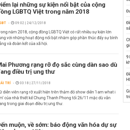
iểm lại những sự kiện nổi bật của cộng
ồng LGBTQ Việt trong năm 2018
Đư
Đ
GBT
09:02 | 24/12/2018
s
rong năm 2018, cộng đồng LGBTQ Việt có rất nhiều sự kiện lớn
ùng với những hoạt động nổi bật nhăm góp phần thúc đẩy sự bình
C
ẳng và đoàn kết của xã hội.
gi
9
k
ai Phương rạng rỡ đọ sắc cùng dàn sao dù
ang điều trị ung thư
Đề
H
IẢI TRÍ
03:18 | 27/11/2018
G
ữ diễn viên rạng rỡ xuất hiện trên thảm đỏ show diễn 'I am what i
tr
m' của nhà thiết kế Chung Thanh Phong tối 26/11 mặc dù vẫn
ang trong giai đoạn điều trị ung thư.
ến muộn, về sớm: báo động văn hóa dự sự