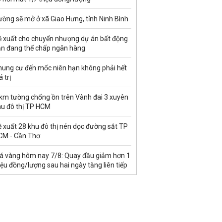
ờng sẽ mở ở xã Giao Hưng, tỉnh Ninh Bình
ề xuất cho chuyển nhượng dự án bất động
ản đang thế chấp ngân hàng
hung cư đến mốc niên hạn không phải hết
á trị
 km tường chống ồn trên Vành đai 3 xuyên
hu đô thị TP HCM
 xuất 28 khu đô thị nén dọc đường sắt TP
CM - Cần Thơ
iá vàng hôm nay 7/8: Quay đầu giảm hơn 1
iệu đồng/lượng sau hai ngày tăng liên tiếp