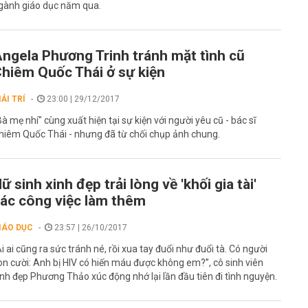
gành giáo dục năm qua.
ngela Phương Trinh tránh mặt tình cũ
hiêm Quốc Thái ở sự kiện
IẢI TRÍ
23:00 | 29/12/2017
Bà mẹ nhí" cùng xuất hiện tại sự kiện với người yêu cũ - bác sĩ
hiêm Quốc Thái - nhưng đã từ chối chụp ảnh chung.
ữ sinh xinh đẹp trải lòng về 'khối gia tài'
ác công việc làm thêm
IÁO DỤC
23:57 | 26/10/2017
Ai ai cũng ra sức tránh né, rồi xua tay đuổi như đuổi tà. Có người
òn cười: Anh bị HIV có hiến máu được không em?”, cô sinh viên
inh đẹp Phương Thảo xúc động nhớ lại lần đầu tiên đi tình nguyện.