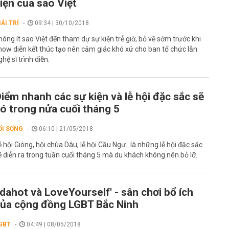
iện của sao Việt
IẢI TRÍ
09:34 | 30/10/2018
hông ít sao Việt đến tham dự sự kiện trễ giờ, bỏ về sớm trước khi
how diễn kết thúc tạo nên cảm giác khó xử cho ban tổ chức lẫn
ghệ sĩ trình diễn.
iểm nhanh các sự kiện và lễ hội đặc sắc sẽ
ó trong nửa cuối tháng 5
ỐI SỐNG
06:10 | 21/05/2018
ễ hội Gióng, hội chùa Dâu, lễ hội Cầu Ngư...là những lễ hội đặc sắc
ẽ diễn ra trong tuần cuối tháng 5 mà du khách không nên bỏ lỡ.
Idahot và LoveYourself' - sân chơi bổ ích
ủa cộng đồng LGBT Bắc Ninh
GBT
04:49 | 08/05/2018