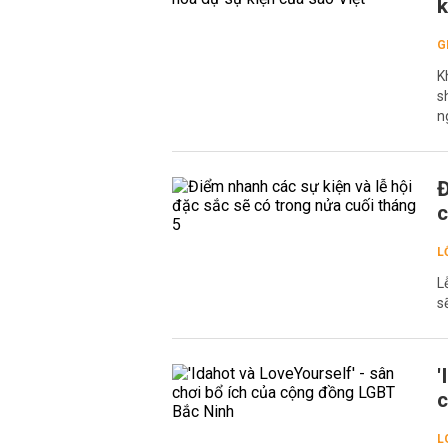
k
G
K
s
n
Đ
c
L
L
s
'
c
L