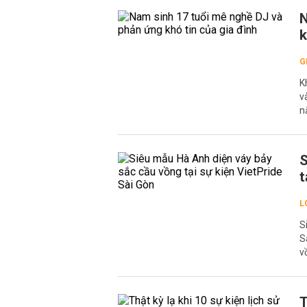
N
k
G
K
v
n
S
t
L
S
S
v
T