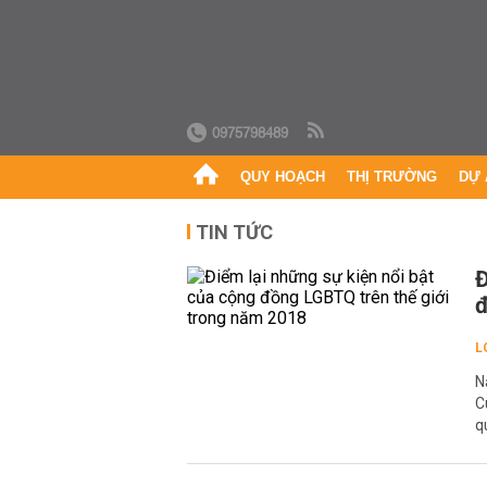
0975798489
QUY HOẠCH
THỊ TRƯỜNG
DỰ 
TIN TỨC
Đ
đ
L
N
C
q