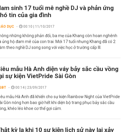
am sinh 17 tuổi mê nghề DJ và phản ứng
hó tin của gia đình
IÁO DỤC
00:10 | 11/10/2017
hông những không phản đối, ba mẹ của Khang còn hoan nghênh
à ủng hộ đam mê của con trai. Mới 17 tuổi nhưng Khang đã có 2
ăm theo nghề DJ song song với việc học ở trường cấp III.
iêu mẫu Hà Anh diện váy bảy sắc cầu vồng
ại sự kiện VietPride Sài Gòn
GBT
00:14 | 23/09/2017
iêu mẫu Hà Anh đã khiến cho sự kiện Rainbow Night của VietPride
ài Gòn nóng hơn bao giờ hết khi diện bộ trang phục bảy sắc cầu
ồng, khéo léo khoe cơ thể gợi cảm.
hật kỳ lạ khi 10 sự kiện lịch sử này lại xảy