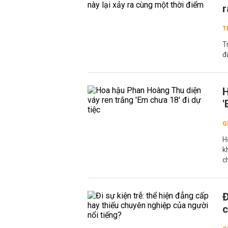
r
T
T
đ
H
'
G
H
k
c
Đ
c