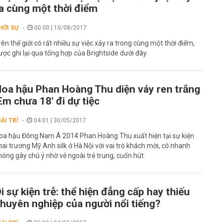
a cùng một thời điểm
HỜI SỰ
00:00 | 10/08/2017
rên thế giới có rất nhiều sự việc xảy ra trong cùng một thời điểm,
ược ghi lại qua tổng hợp của Brightside dưới đây.
oa hậu Phan Hoàng Thu diện váy ren trắng
Em chưa 18' đi dự tiệc
IẢI TRÍ
04:01 | 30/05/2017
oa hậu Đông Nam Á 2014 Phan Hoàng Thu xuất hiện tại sự kiện
hai trương Mỹ Anh silk ở Hà Nội với vai trò khách mời, cô nhanh
hóng gây chú ý nhờ vẻ ngoài trẻ trung, cuốn hút.
i sự kiện trễ: thể hiện đẳng cấp hay thiếu
huyên nghiệp của người nổi tiếng?