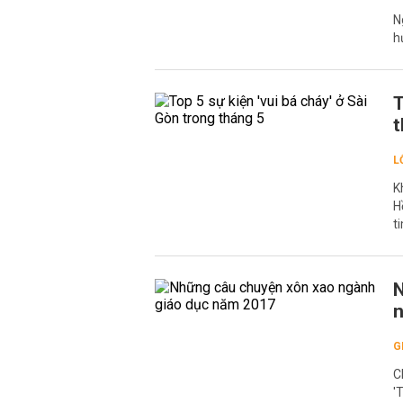
N
h
T
t
L
K
H
t
N
G
C
'