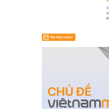
G
V
v
g
TÌM THEO NGÀY