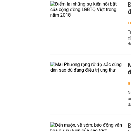
Đ
đ
L
T
c
đ
M
đ
G
N
a
đ
Đ