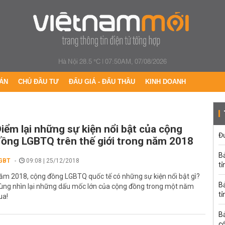
Hà Nội 28.5 °C
|
07:50AM, 07/08/2026
ÁN
CHỦ ĐẦU TƯ
ĐẤU GIÁ - ĐẤU THẦU
KINH DOANH
iểm lại những sự kiện nổi bật của cộng
Đư
ồng LGBTQ trên thế giới trong năm 2018
B
GBT
09:08 | 25/12/2018
tỉ
ăm 2018, cộng đồng LGBTQ quốc tế có những sự kiện nổi bật gì?
B
ùng nhìn lại những dấu mốc lớn của cộng đồng trong một năm
tỉ
ua!
B
có