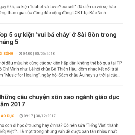
gày 6/5, sự kiện "Idahot và LoveYourself" đã diễn ra với sự hào
ứng tham gia của đông đảo cộng đồng LGBT tại Bắc Ninh.
op 5 sự kiện 'vui bá cháy' ở Sài Gòn trong
háng 5
ỐI SỐNG
04:00 | 08/05/2018
hởi đầu mùa hè cùng các sự kiện hấp dẫn không thể bỏ qua tại TP
ồ Chí Minh như: Lễ hội chùa Bà Thiên Hậu, đêm nhạc kết nối trái
im “Music for Healing”, ngày hội Sách châu Âu hay sự trở lại của...
hững câu chuyện xôn xao ngành giáo dục
năm 2017
IÁO DỤC
09:17 | 30/12/2017
ho con đi học ở trường hay ở nhà? Có nên sửa 'Tiếng Việt' thành
Tiếq Việt'?... là một trong những vấn đề được bàn tán nhiều nhất