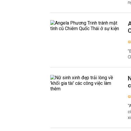
n
A
C
G
"
C
N
c
G
“
c
x