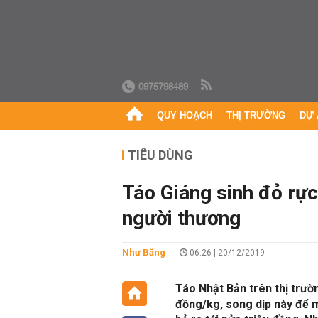
0975798489
QUY HOẠCH
THỊ TRƯỜNG
DỰ 
TIÊU DÙNG
Táo Giáng sinh đỏ rự
người thương
Như Băng
06:26 | 20/12/2019
Táo Nhật Bản trên thị trườ
đồng/kg, song dịp này để 