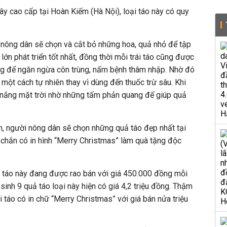
ây cao cấp tại Hoàn Kiếm (Hà Nội), loại táo này có quy
ời nông dân sẽ chọn và cắt bỏ những hoa, quả nhỏ để tập
 lớn phát triển tốt nhất, đồng thời mỗi trái táo cũng được
ng để ngăn ngừa côn trùng, nấm bệnh thâm nhập. Nhờ đó
n một cách tự nhiên thay vì dùng đến thuốc trừ sâu. Khi
h nắng mặt trời nhờ những tấm phản quang để giúp quả
h, người nông dân sẽ chọn những quả táo đẹp nhất tại
chắn có in hình “Merry Christmas” làm quà tặng độc
i táo này đang được rao bán với giá 450.000 đồng mỗi
inh 9 quả táo loại này hiện có giá 4,2 triệu đồng. Thậm
i táo có in chữ “Merry Christmas” với giá bán nửa triệu