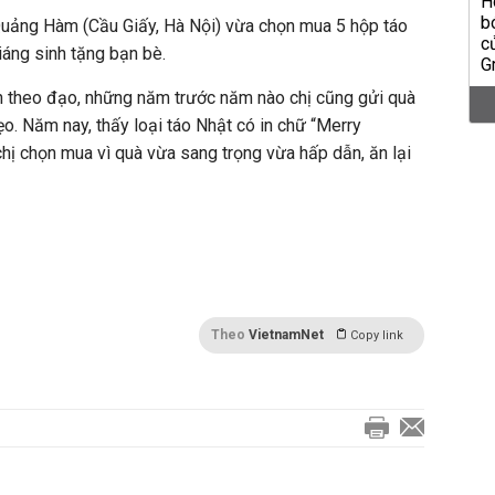
uảng Hàm (Cầu Giấy, Hà Nội) vừa chọn mua 5 hộp táo
iáng sinh tặng bạn bè.
n theo đạo, những năm trước năm nào chị cũng gửi quà
ẹo. Năm nay, thấy loại táo Nhật có in chữ “Merry
hị chọn mua vì quà vừa sang trọng vừa hấp dẫn, ăn lại
Theo
VietnamNet
Copy link