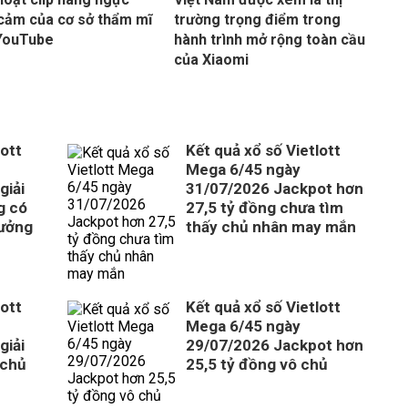
cảm của cơ sở thẩm mĩ
trường trọng điểm trong
YouTube
hành trình mở rộng toàn cầu
của Xiaomi
lott
Kết quả xổ số Vietlott
Mega 6/45 ngày
giải
31/07/2026 Jackpot hơn
g có
27,5 tỷ đồng chưa tìm
hưởng
thấy chủ nhân may mắn
lott
Kết quả xổ số Vietlott
Mega 6/45 ngày
giải
29/07/2026 Jackpot hơn
 chủ
25,5 tỷ đồng vô chủ