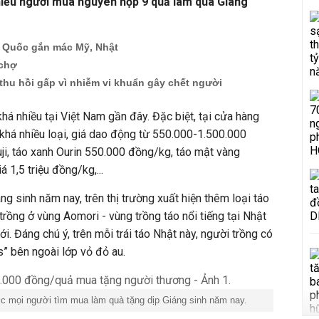
Nhiều người mua nguyên hộp 9 quả làm quà Giáng
 Quốc gắn mác Mỹ, Nhật
 chợ
ị thu hồi gấp vì nhiễm vi khuẩn gây chết người
á nhiều tại Việt Nam gần đây. Đặc biệt, tại cửa hàng
 khá nhiều loại, giá dao động từ 550.000-1.500.000
ji, táo xanh Ourin 550.000 đồng/kg, táo mật vàng
 1,5 triệu đồng/kg,...
g sinh năm nay, trên thị trường xuất hiện thêm loại táo
rồng ở vùng Aomori - vùng trồng táo nổi tiếng tại Nhật
i. Đáng chú ý, trên mỗi trái táo Nhật này, người trồng có
” bên ngoài lớp vỏ đỏ au.
c mọi người tìm mua làm quà tặng dịp Giáng sinh năm nay.