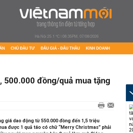
Hà Nội 25.1 °C
|
08:35PM, 07/08/2026
ÁN
CHỦ ĐẦU TƯ
ĐẤU GIÁ - ĐẤU THẦU
KINH DOANH
c, 500.000 đồng/quả mua tặng
ng giá dao động từ 550.000 đồng đến 1,5 triệu
mua được 1 quả táo có chữ “Merry Christmas” phải