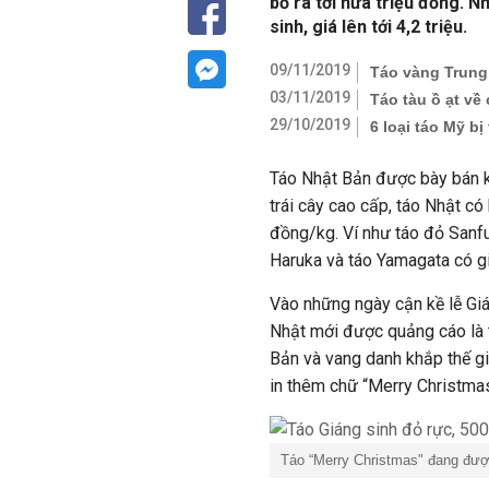
bỏ ra tới nửa triệu đồng. 
sinh, giá lên tới 4,2 triệu.
09/11/2019
Táo vàng Trung
03/11/2019
Táo tàu ồ ạt về
29/10/2019
6 loại táo Mỹ b
Táo Nhật Bản được bày bán kh
trái cây cao cấp, táo Nhật có
đồng/kg. Ví như táo đỏ Sanfu
Haruka và táo Yamagata có giá
Vào những ngày cận kề lễ Gián
Nhật mới được quảng cáo là t
Bản và vang danh khắp thế giớ
in thêm chữ “Merry Christmas
Táo “Merry Christmas" đang đượ