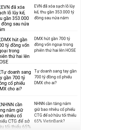
EVN đã xóa sạch lỗ lũy
kế, thu gần 353.000 tỷ
đồng sau nửa năm
DMX hút gần 700 tỷ
đồng vốn ngoại trong
phiên thứ hai lên HOSE
Tự doanh sang tay gần
700 tỷ đồng cổ phiếu
DMX cho ai?
NHNN cần tăng nắm
giữ bao nhiêu cổ phiếu
CTG để sở hữu tối thiểu
65% VietinBank?