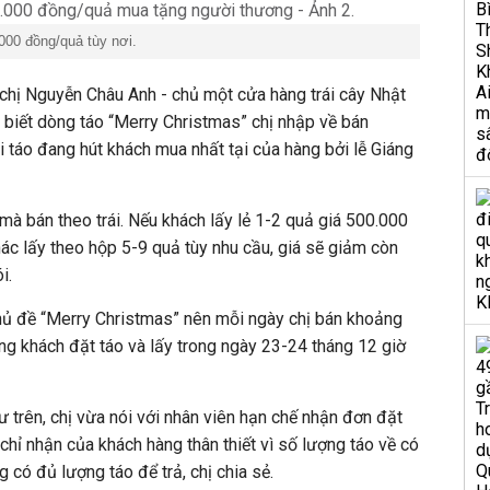
000 đồng/quả tùy nơi.
chị Nguyễn Châu Anh - chủ một cửa hàng trái cây Nhật
o biết dòng táo “Merry Christmas” chị nhập về bán
i táo đang hút khách mua nhất tại của hàng bởi lễ Giáng
mà bán theo trái. Nếu khách lấy lẻ 1-2 quả giá 500.000
c lấy theo hộp 5-9 quả tùy nhu cầu, giá sẽ giảm còn
i.
chủ đề “Merry Christmas” nên mỗi ngày chị bán khoảng
êng khách đặt táo và lấy trong ngày 23-24 tháng 12 giờ
ư trên, chị vừa nói với nhân viên hạn chế nhận đơn đặt
chỉ nhận của khách hàng thân thiết vì số lượng táo về có
 có đủ lượng táo để trả, chị chia sẻ.