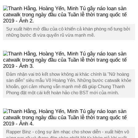
Sự xuất hiện mở đầu của cô khiến cả khán phòng nổ tung bởi
những bước đi vừa quyến rũ vừa mạnh mẽ.
Đảm nhận vai trò kết show không ai khác chính là "Nữ hoàng
sàn diễn" siêu mẫu Võ Hoàng Yến. Những bước catwalk khỏe
khoắn, gợi cảm nhưng vẫn mạnh mẽ đã giúp Chung Thanh
Phong đặt một cái kết hoàn hảo cho BST mới của mình.
Rapper Binz - cộng sự âm nhạc cho show diễn - xuất hiện vô
cùng rực rỡ và được đón chào nhiệt liệt từ khán giả khi xuất