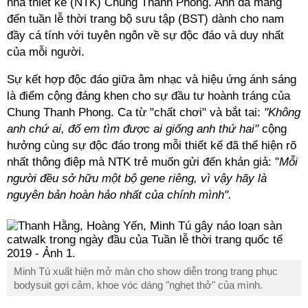
nhà thiết kế (NTK) Chung Thanh Phong. Anh đã mang
đến tuần lễ thời trang bộ sưu tập (BST) dành cho nam
đầy cá tính với tuyên ngôn về sự độc đáo và duy nhất
của mỗi người.
Sự kết hợp độc đáo giữa âm nhạc và hiệu ứng ánh sáng
là điểm cộng đáng khen cho sự đầu tư hoành tráng của
Chung Thanh Phong. Ca từ "chất chơi" và bắt tai:
"Không
anh chứ ai, đố em tìm được ai giống anh thứ hai"
cộng
hưởng cùng sự độc đáo trong mỗi thiết kế đã thể hiện rõ
nhất thông điệp mà NTK trẻ muốn gửi đến khán giả: "
Mỗi
người đều sở hữu một bộ gene riêng, vì vậy hãy là
nguyên bản hoàn hảo nhất của chính mình".
Minh Tú xuất hiện mở màn cho show diễn trong trang phục
bodysuit gợi cảm, khoe vóc dáng "nghẹt thở" của mình.