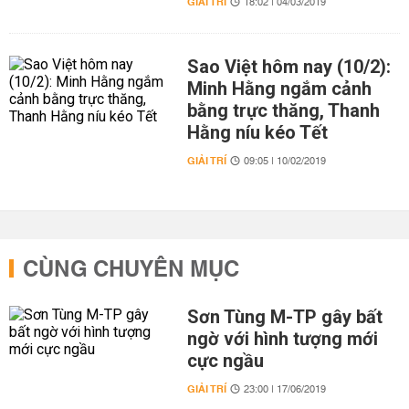
GIẢI TRÍ
18:02 | 04/03/2019
Sao Việt hôm nay (10/2):
Minh Hằng ngắm cảnh
bằng trực thăng, Thanh
Hằng níu kéo Tết
GIẢI TRÍ
09:05 | 10/02/2019
CÙNG CHUYÊN MỤC
Sơn Tùng M-TP gây bất
ngờ với hình tượng mới
cực ngầu
GIẢI TRÍ
23:00 | 17/06/2019