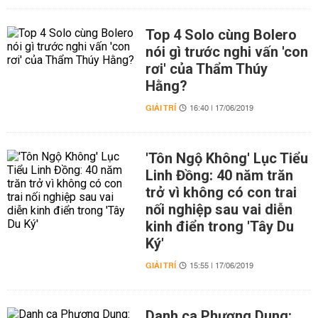
Top 4 Solo cùng Bolero
nói gì trước nghi vấn 'con
rơi' của Thẩm Thúy
Hằng?
GIẢI TRÍ
16:40 | 17/06/2019
'Tôn Ngộ Không' Lục Tiểu
Linh Đồng: 40 năm trăn
trở vì không có con trai
nối nghiệp sau vai diễn
kinh điển trong 'Tây Du
Ký'
GIẢI TRÍ
15:55 | 17/06/2019
Danh ca Phương Dung: