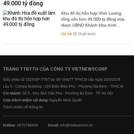
49.000 tỷ đồng
Khu đô thị hỗn hợp Vĩnh Lương,
tổng vốn hơn 49.000 tỷ đồng vừa
được UBND Khánh Hòa trình...
DỰ ÁN
18 giờ trước
TRANG TTĐTTH CỦA CÔNG TY VIETNEWSCORP
Giấy phép số 3324/GP-TTĐT do Sở VH&TT TPHCM cấp ngày 20/3/2026
Lầu 5 - Compa Building - 293 Điện Biên Phủ - Phường Gia Định - TP.HCM
Chi nhánh:
Số 5 - Khu 38A Trần Phú - Phường Ba Đình - TP. Hà Nội
Chịu trách nhiệm nội dung:
Nguyễn Minh Quyết
Trách nhiệm về thông tin
Hotline:
0975798489
Email:
info@vietnammoi.vn