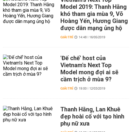
Model 2019: Thanh Hằng
khó tham gia mùa 9, Võ
Hoàng Yến, Hương Giang
được dân mạng ủng hộ
GIẢI TRÍ
14:48 | 16/05/2019
'Đế chế' host của
Vietnam's Next Top
Model mong đợi ai sẽ
cầm trịch ở mùa 9?
GIẢI TRÍ
19:00 | 12/03/2019
Thanh Hằng, Lan Khuê
đẹp hoài cổ với tạo hình
phụ nữ xưa