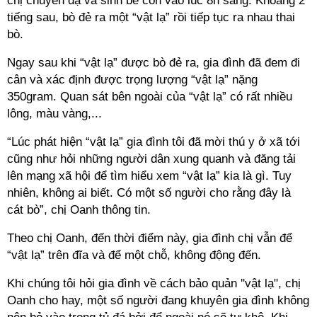
chị chuyển dạ và sinh bê con vào lúc 8h sáng. Khoảng 2
tiếng sau, bò đẻ ra một “vật lạ” rồi tiếp tục ra nhau thai
bò.
Ngay sau khi “vật lạ” được bò đẻ ra, gia đình đã đem đi
cân và xác định được trọng lượng “vật lạ” nặng
350gram. Quan sát bên ngoài của “vật lạ” có rất nhiều
lông, màu vàng,...
“Lúc phát hiện “vật lạ” gia đình tôi đã mời thú y ở xã tới
cũng như hỏi những người dân xung quanh và đăng tải
lên mạng xã hội để tìm hiểu xem “vật lạ” kia là gì. Tuy
nhiên, không ai biết. Có một số người cho rằng đây là
cát bò”, chị Oanh thông tin.
Theo chị Oanh, đến thời điểm này, gia đình chị vẫn để
“vật lạ” trên đĩa và để một chỗ, không động đến.
Khi chúng tôi hỏi gia đình về cách bảo quản ''vật lạ", chị
Oanh cho hay, một số người đang khuyên gia đình không