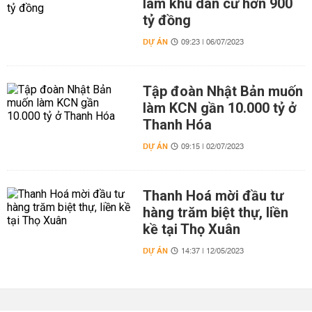
làm khu dân cư hơn 900
tỷ đồng
DỰ ÁN
09:23 | 06/07/2023
Tập đoàn Nhật Bản muốn
làm KCN gần 10.000 tỷ ở
Thanh Hóa
DỰ ÁN
09:15 | 02/07/2023
Thanh Hoá mời đầu tư
hàng trăm biệt thự, liền
kề tại Thọ Xuân
DỰ ÁN
14:37 | 12/05/2023