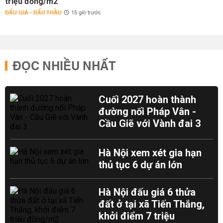
triệu đồng/m2
ĐẤU GIÁ - ĐẤU THẦU
15 giờ trước
ĐỌC NHIỀU NHẤT
Cuối 2027 hoàn thành
đường nối Pháp Vân -
Cầu Giẽ với Vành đai 3
Hà Nội xem xét gia hạn
thủ tục 6 dự án lớn
Hà Nội đấu giá 6 thửa
đất ở tại xã Tiến Thắng,
khởi điểm 7 triệu