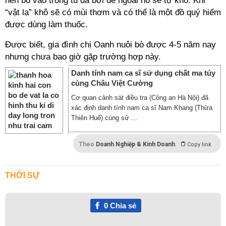
nên bỏ vào trong tủ đá bởi để ngoài nó sẽ tự khô. Khi
“vật lạ” khô sẽ có mùi thơm và có thể là một đồ quý hiếm
được dùng làm thuốc.
Được biết, gia đình chị Oanh nuôi bò được 4-5 năm nay
nhưng chưa bao giờ gặp trường hợp này.
Danh tính nam ca sĩ sử dụng chất ma túy
cùng Châu Việt Cường
Cơ quan cảnh sát điều tra (Công an Hà Nội) đã
xác định danh tính nam ca sĩ Nam Khang (Thừa
Thiên Huế) cùng sử ...
Theo
Doanh Nghiệp & Kinh Doanh
Copy link
THỜI SỰ
0
Chia sẻ