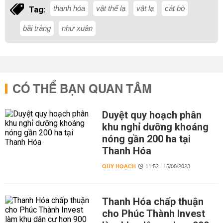
thanh hóa
vật thể lạ
vật lạ
cát bò
Tag:
bãi tràng
như xuân
CÓ THỂ BẠN QUAN TÂM
Duyệt quy hoạch phân
khu nghỉ dưỡng khoáng
nóng gần 200 ha tại
Thanh Hóa
QUY HOẠCH
11:52 | 15/08/2023
Thanh Hóa chấp thuận
cho Phúc Thành Invest