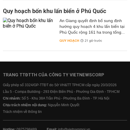
Quy hoạch bốn khu lấn biển ở Phú Quốc
An Giang quyết định bổ sung định
hướng quy hoạch 4 khu lấn biển tại
Phú Quốc rộng 161 ha trong tổng...
QUY HOẠCH
21 giờ trước
TRANG TTĐTTH CỦA CÔNG TY VIETNEWSCORP
Giấy phép số 3324/GP-TTĐT do Sở VH&TT TPHCM cấp ngày 20/3/2026
Lầu 5 - Compa Building - 293 Điện Biên Phủ - Phường Gia Định - TP.HCM
Chi nhánh:
Số 5 - Khu 38A Trần Phú - Phường Ba Đình - TP. Hà Nội
Chịu trách nhiệm nội dung:
Nguyễn Minh Quyết
Trách nhiệm về thông tin
Hotline:
0975798489
Email:
info@vietnammoi.vn