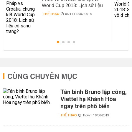
World Cup 2018: Lịch sử liệu
có sang trang?
THỂ THAO
06:11 | 15/07/2018
CÙNG CHUYÊN MỤC
Tân binh Bruno lập công,
Viettel hạ Khánh Hòa
ngay trên phố biển
THỂ THAO
15:47 | 16/06/2019