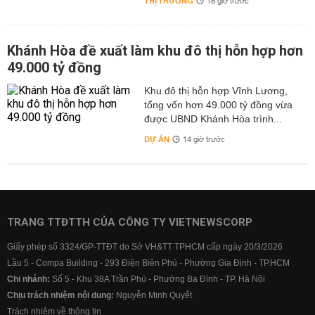
THỊ TRƯỜNG
18 giờ trước
Khánh Hòa đề xuất làm khu đô thị hỗn hợp hơn
49.000 tỷ đồng
Khu đô thị hỗn hợp Vĩnh Lương,
tổng vốn hơn 49.000 tỷ đồng vừa
được UBND Khánh Hòa trình...
DỰ ÁN
14 giờ trước
TRANG TTĐTTH CỦA CÔNG TY VIETNEWSCORP
Giấy phép số 3324/GP-TTĐT do Sở VH&TT TPHCM cấp ngày 20/3/2026
Lầu 5 - Compa Building - 293 Điện Biên Phủ - Phường Gia Định - TP.HCM
Chi nhánh:
Số 5 - Khu 38A Trần Phú - Phường Ba Đình - TP. Hà Nội
Chịu trách nhiệm nội dung:
Nguyễn Minh Quyết
Trách nhiệm về thông tin