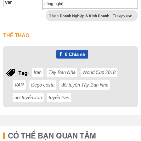
công nghệ ...
Theo
Doanh Nghiệp & Kinh Doanh
Copy link
THỂ THAO
0
Chia sẻ
Iran
Tây Ban Nha
World Cup 2018
Tag:
VAR
diego costa
đội tuyển Tây Ban Nha
đội tuyển iran
tuyển Iran
CÓ THỂ BẠN QUAN TÂM