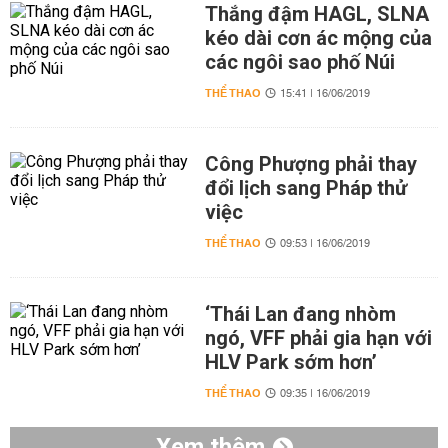
Thắng đậm HAGL, SLNA
kéo dài cơn ác mộng của
các ngôi sao phố Núi
THỂ THAO
15:41 | 16/06/2019
Công Phượng phải thay
đổi lịch sang Pháp thử
việc
THỂ THAO
09:53 | 16/06/2019
‘Thái Lan đang nhòm
ngó, VFF phải gia hạn với
HLV Park sớm hơn’
THỂ THAO
09:35 | 16/06/2019
Xem thêm