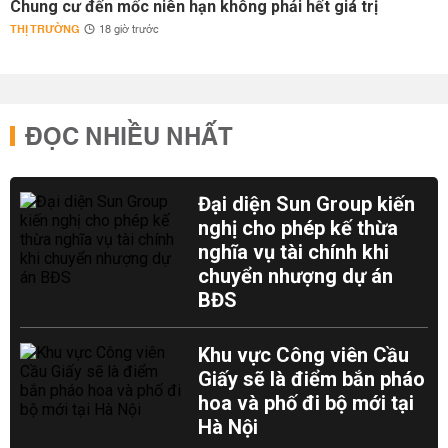
Chung cư đến mốc niên hạn không phải hết giá trị
THỊ TRƯỜNG
18 giờ trước
ĐỌC NHIỀU NHẤT
Đại diện Sun Group kiến
nghị cho phép kế thừa
nghĩa vụ tài chính khi
chuyển nhượng dự án
BĐS
Khu vực Công viên Cầu
Giấy sẽ là điểm bắn pháo
hoa và phố đi bộ mới tại
Hà Nội