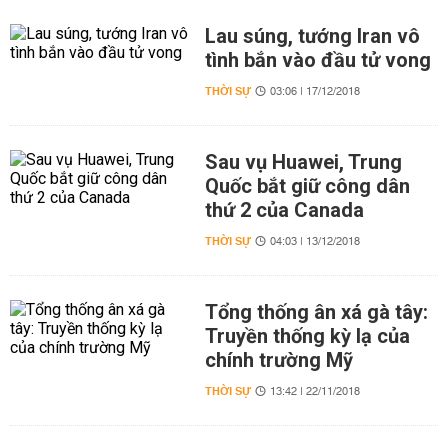
Lau súng, tướng Iran vô
tình bắn vào đầu tử vong
THỜI SỰ
03:06 | 17/12/2018
Sau vụ Huawei, Trung
Quốc bắt giữ công dân
thứ 2 của Canada
THỜI SỰ
04:03 | 13/12/2018
Tổng thống ân xá gà tây:
Truyền thống kỳ lạ của
chính trường Mỹ
THỜI SỰ
13:42 | 22/11/2018