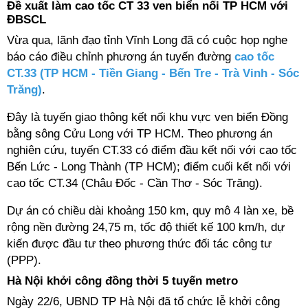
Đề xuất làm cao tốc CT 33 ven biển nối TP HCM với
ĐBSCL
Vừa qua, lãnh đạo tỉnh Vĩnh Long đã có cuộc họp nghe
báo cáo điều chỉnh phương án tuyến đường
cao tốc
CT.33 (TP HCM - Tiền Giang - Bến Tre - Trà Vinh - Sóc
Trăng)
.
Đây là tuyến giao thông kết nối khu vực ven biển Đồng
bằng sông Cửu Long với TP HCM. Theo phương án
nghiên cứu, tuyến CT.33 có điểm đầu kết nối với cao tốc
Bến Lức - Long Thành (TP HCM); điểm cuối kết nối với
cao tốc CT.34 (Châu Đốc - Cần Thơ - Sóc Trăng).
Dự án có chiều dài khoảng 150 km, quy mô 4 làn xe, bề
rộng nền đường 24,75 m, tốc độ thiết kế 100 km/h, dự
kiến được đầu tư theo phương thức đối tác công tư
(PPP).
Hà Nội khởi công đồng thời 5 tuyến metro
Ngày 22/6, UBND TP Hà Nội đã tổ chức lễ khởi công