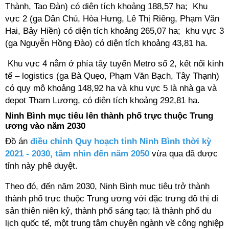
Thành, Tao Đàn) có diện tích khoảng 188,57 ha;
Khu
vực 2 (ga Dân Chủ, Hòa Hưng, Lê Thị Riêng, Phạm Văn
Hai, Bảy Hiền) có diện tích khoảng 265,07 ha; k
hu vực 3
(ga Nguyễn Hồng Đào) có diện tích khoảng 43,81 ha.
Khu vực 4 nằm ở phía tây tuyến Metro số 2, kết nối kinh
tế – logistics (ga Bà Quẹo, Phạm Văn Bạch, Tây Thạnh)
có quy mô khoảng 148,92 ha và khu vực 5 là nhà ga và
depot Tham Lương, có diện tích khoảng 292,81 ha.
Ninh Bình mục tiêu lên thành phố trực thuộc Trung
ương vào năm 2030
Đồ án
điều chỉnh Quy hoạch tỉnh Ninh Bình thời kỳ
2021 - 2030, tầm nhìn đến năm 2050
vừa qua đã được
tỉnh này phê duyệt.
Theo đó, đến năm 2030, Ninh Bình mục tiêu trở thành
thành phố trực thuộc Trung ương với đặc trưng đô thị di
sản thiên niên kỷ, thành phố sáng tạo; là thành phố du
lịch quốc tế, một trung tâm chuyên ngành về công nghiệp