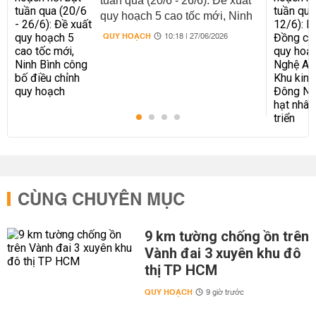
tuần qua (20/6 - 26/6): Đề xuất
quy hoạch 5 cao tốc mới, Ninh
Bình công bố điều chỉnh quy
QUY HOẠCH
10:18 | 27/06/2026
hoạch
CÙNG CHUYÊN MỤC
9 km tường chống ồn trên
Vành đai 3 xuyên khu đô
thị TP HCM
QUY HOẠCH
9 giờ trước