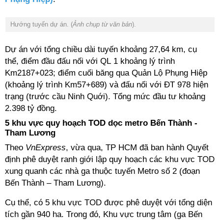
Hướng tuyến dự án. (
Ảnh chụp từ văn bản
).
Dự án với tổng chiều dài tuyến khoảng 27,64 km, cụ
thể, điểm đầu đấu nối với QL 1 khoảng lý trình
Km2187+023; điểm cuối băng qua Quản Lộ Phụng Hiệp
(khoảng lý trình Km57+689) và đấu nối với ĐT 978 hiện
trạng (trước cầu Ninh Quới). Tổng mức đầu tư khoảng
2.398 tỷ đồng.
5 khu vực quy hoạch TOD dọc metro Bến Thành -
Tham Lương
Theo
VnExpress
, vừa qua, TP HCM đã ban hành Quyết
định phê duyệt ranh giới lập quy hoạch các khu vực TOD
xung quanh các nhà ga thuộc tuyến Metro số 2 (đoạn
Bến Thành – Tham Lương).
Cụ thể, có 5 khu vực TOD được phê duyệt với tổng diện
tích gần 940 ha. Trong đó, Khu vực trung tâm (ga Bến