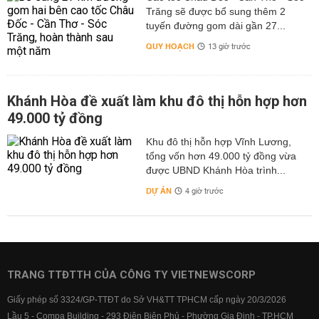
Trăng sẽ được bổ sung thêm 2
tuyến đường gom dài gần 27...
QUY HOẠCH
13 giờ trước
Khánh Hòa đề xuất làm khu đô thị hỗn hợp hơn
49.000 tỷ đồng
Khu đô thị hỗn hợp Vĩnh Lương,
tổng vốn hơn 49.000 tỷ đồng vừa
được UBND Khánh Hòa trình...
DỰ ÁN
4 giờ trước
TRANG TTĐTTH CỦA CÔNG TY VIETNEWSCORP
Giấy phép số 3324/GP-TTĐT do Sở VH&TT TPHCM cấp ngày 20/3/2026
Lầu 5 - Compa Building - 293 Điện Biên Phủ - Phường Gia Định - TP.HCM