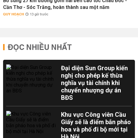
Bổ sung 27 km đường gom hai bên cao tốc Châu Đốc -
Cần Thơ - Sóc Trăng, hoàn thành sau một năm
QUY HOẠCH
13 giờ trước
ĐỌC NHIỀU NHẤT
Đại diện Sun Group kiến
nghị cho phép kế thừa
nghĩa vụ tài chính khi
chuyển nhượng dự án
BĐS
Khu vực Công viên Cầu
Giấy sẽ là điểm bắn pháo
hoa và phố đi bộ mới tại
Hà Nội