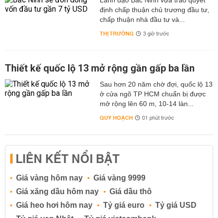
Lãnh đạo Bắc Ninh vừa trao quyết
định chấp thuận chủ trương đầu tư,
chấp thuận nhà đầu tư và...
THỊ TRƯỜNG
3 giờ trước
Thiết kế quốc lộ 13 mở rộng gần gấp ba lần
Sau hơn 20 năm chờ đợi, quốc lộ 13
ở cửa ngõ TP HCM chuẩn bị được
mở rộng lên 60 m, 10-14 làn...
QUY HOẠCH
01 phút trước
LIÊN KẾT NỔI BẬT
Giá vàng hôm nay
Giá vàng 9999
Giá xăng dầu hôm nay
Giá dầu thô
Giá heo hơi hôm nay
Tỷ giá euro
Tỷ giá USD