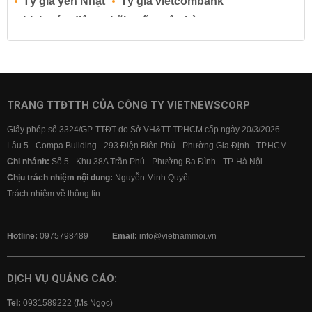
Tỷ giá yen Nhật
Tỷ giá vietcombank
Lịch cúp điện
Lãi suất ngân hàng
Lãi suất tiết kiệm
Lãi suất tiền gửi
Lãi suất ngân hàng Agribank
Lãi suất ngân hàng Sacombank
Lãi suất ngân hàng BIDV
TRANG TTĐTTH CỦA CÔNG TY VIETNEWSCORP
Lãi suất ngân hàng Vietinbank
Giấy phép số 3324/GP-TTĐT do Sở VH&TT TPHCM cấp ngày 20/3/2026
Lãi suất ngân hàng Vietcombank
Lầu 5 - Compa Building - 293 Điện Biên Phủ - Phường Gia Định - TP.HCM
Chi nhánh:
Số 5 - Khu 38A Trần Phú - Phường Ba Đình - TP. Hà Nội
Chịu trách nhiệm nội dung:
Nguyễn Minh Quyết
Trách nhiệm về thông tin
Hotline:
0975798489
Email:
info@vietnammoi.vn
DỊCH VỤ QUẢNG CÁO:
Tel:
0931589222 (Ms Ngọc)