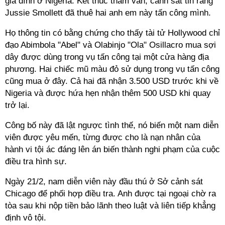
gia đình ở Nigeria. Kết thúc thẩm vấn, cảnh sát tin rằng
Jussie Smollett đã thuê hai anh em này tấn công mình.
Họ thông tin có bằng chứng cho thấy tài tử Hollywood chỉ
đạo Abimbola "Abel" và Olabinjo "Ola" Osillacro mua sợi
dây được dùng trong vụ tấn công tại một cửa hàng địa
phương. Hai chiếc mũ màu đỏ sử dụng trong vụ tấn công
cũng mua ở đây. Cả hai đã nhận 3.500 USD trước khi về
Nigeria và được hứa hẹn nhận thêm 500 USD khi quay
trở lại.
Công bố này đã lật ngược tình thế, nó biến một nam diễn
viên được yêu mến, từng được cho là nạn nhân của
hành vi tội ác đáng lên án biến thành nghi phạm của cuộc
điều tra hình sự.
Ngày 21/2, nam diễn viên này đầu thú ở Sở cảnh sát
Chicago để phối hợp điều tra. Anh được tại ngoại chờ ra
tòa sau khi nộp tiền bảo lãnh theo luật và liên tiếp khẳng
định vô tội.