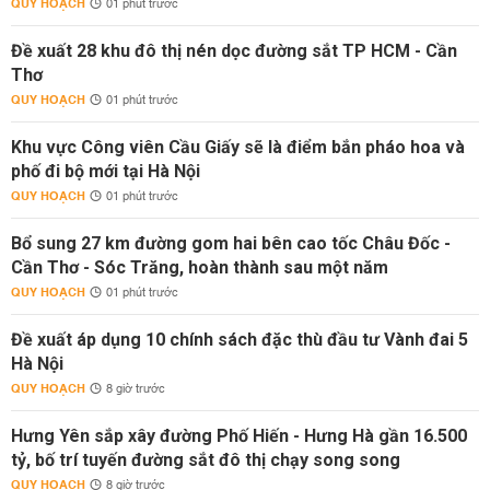
QUY HOẠCH
01 phút trước
Đề xuất 28 khu đô thị nén dọc đường sắt TP HCM - Cần
Thơ
QUY HOẠCH
01 phút trước
Khu vực Công viên Cầu Giấy sẽ là điểm bắn pháo hoa và
phố đi bộ mới tại Hà Nội
QUY HOẠCH
01 phút trước
Bổ sung 27 km đường gom hai bên cao tốc Châu Đốc -
Cần Thơ - Sóc Trăng, hoàn thành sau một năm
QUY HOẠCH
01 phút trước
Đề xuất áp dụng 10 chính sách đặc thù đầu tư Vành đai 5
Hà Nội
QUY HOẠCH
8 giờ trước
Hưng Yên sắp xây đường Phố Hiến - Hưng Hà gần 16.500
tỷ, bố trí tuyến đường sắt đô thị chạy song song
QUY HOẠCH
8 giờ trước