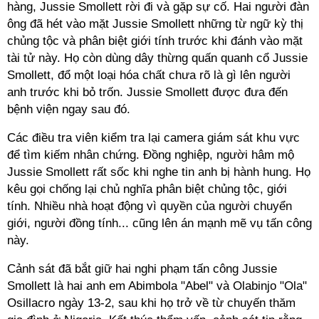
hàng, Jussie Smollett rời đi và gặp sự cố. Hai người đàn
ông đã hét vào mặt Jussie Smollett những từ ngữ kỳ thị
chủng tộc và phân biệt giới tính trước khi đánh vào mặt
tài tử này. Họ còn dùng dây thừng quấn quanh cổ Jussie
Smollett, đổ một loại hóa chất chưa rõ là gì lên người
anh trước khi bỏ trốn. Jussie Smollett được đưa đến
bệnh viện ngay sau đó.
Các điều tra viên kiểm tra lại camera giám sát khu vực
để tìm kiếm nhân chứng. Đồng nghiệp, người hâm mộ
Jussie Smollett rất sốc khi nghe tin anh bị hành hung. Họ
kêu gọi chống lại chủ nghĩa phân biệt chủng tộc, giới
tính. Nhiều nhà hoạt động vì quyền của người chuyển
giới, người đồng tính... cũng lên án mạnh mẽ vụ tấn công
này.
Cảnh sát đã bắt giữ hai nghi phạm tấn công Jussie
Smollett là hai anh em Abimbola "Abel" và Olabinjo "Ola"
Osillacro ngày 13-2, sau khi họ trở về từ chuyến thăm