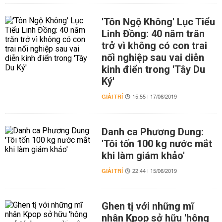
'Tôn Ngộ Không' Lục Tiểu
Linh Đồng: 40 năm trăn
trở vì không có con trai
nối nghiệp sau vai diễn
kinh điển trong 'Tây Du
Ký'
GIẢI TRÍ
15:55 | 17/06/2019
Danh ca Phương Dung:
'Tôi tốn 100 kg nước mắt
khi làm giám khảo'
GIẢI TRÍ
22:44 | 15/06/2019
Ghen tị với những mĩ
nhân Kpop sở hữu 'hông