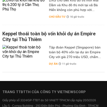
DXG cho biết Khu đô thị mới Mái
Dầm và Khu đô thị mới tại xã Bá
Hiến không còn phù hợp với...
CHỦ ĐẦU TƯ
16 giờ trước
Keppel thoái toàn bộ vốn khỏi dự án Empire
City tại Thủ Thiêm
Tập đoàn Keppel (Singapore) bán
toàn bộ 40% vốn tại dự án Empire
City với giá 270 triệu USD, chấm...
DỰ ÁN
11 giờ trước
TRANG TTĐTTH CỦA CÔNG TY VIETNEWSCORP
Giấy phép số 3324/GP-TTĐT do Sở VH&TT TPHCM cấp ngày 20/3/2026
Lầu 5 - Compa Building - 293 Điện Biên Phủ - Phường Gia Định - TP.HCM