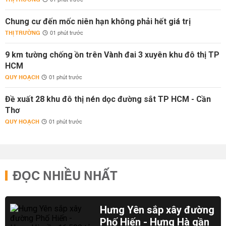
01 phút trước
Chung cư đến mốc niên hạn không phải hết giá trị
THỊ TRƯỜNG
01 phút trước
9 km tường chống ồn trên Vành đai 3 xuyên khu đô thị TP
HCM
QUY HOẠCH
01 phút trước
Đề xuất 28 khu đô thị nén dọc đường sắt TP HCM - Cần
Thơ
QUY HOẠCH
01 phút trước
ĐỌC NHIỀU NHẤT
Hưng Yên sắp xây đường
Phố Hiến - Hưng Hà gần