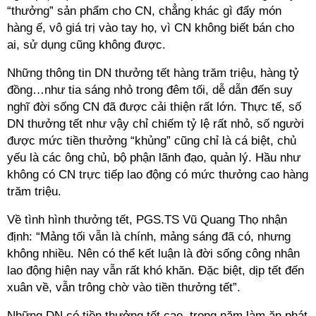
“thưởng” sản phẩm cho CN, chẳng khác gì đẩy món
hàng ế, vô giá trị vào tay họ, vì CN không biết bán cho
ai, sử dụng cũng không được.
Những thông tin DN thưởng tết hàng trăm triệu, hàng tỷ
đồng…như tia sáng nhỏ trong đêm tối, dễ dẫn đến suy
nghĩ đời sống CN đã được cải thiện rất lớn. Thực tế, số
DN thưởng tết như vậy chỉ chiếm tỷ lệ rất nhỏ, số người
được mức tiền thưởng “khủng” cũng chỉ là cá biệt, chủ
yếu là các ông chủ, bộ phận lãnh đạo, quản lý. Hầu như
không có CN trực tiếp lao động có mức thưởng cao hàng
trăm triệu.
Về tình hình thưởng tết, PGS.TS Vũ Quang Thọ nhận
định: “Mảng tối vẫn là chính, mảng sáng đã có, nhưng
không nhiều. Nên có thể kết luận là đời sống công nhân
lao động hiện nay vẫn rất khó khăn. Đặc biệt, dịp tết đến
xuân về, vẫn trông chờ vào tiền thưởng tết”.
Những DN có tiền thưởng tết cao, trong năm làm ăn phát