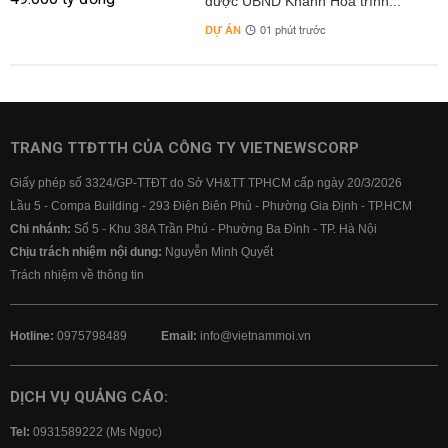
được UBND Khánh Hòa trình...
DỰ ÁN
01 phút trước
TRANG TTĐTTH CỦA CÔNG TY VIETNEWSCORP
Giấy phép số 3324/GP-TTĐT do Sở VH&TT TPHCM cấp ngày 20/3/2026
Lầu 5 - Compa Building - 293 Điện Biên Phủ - Phường Gia Định - TP.HCM
Chi nhánh:
Số 5 - Khu 38A Trần Phú - Phường Ba Đình - TP. Hà Nội
Chịu trách nhiệm nội dung:
Nguyễn Minh Quyết
Trách nhiệm về thông tin
Hotline:
0975798489
Email:
info@vietnammoi.vn
DỊCH VỤ QUẢNG CÁO:
Tel:
0931589222 (Ms Ngọc)