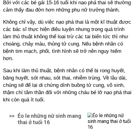
Bởi với các bé gái 15-16 tuổi khi nạo phá thai sẽ thường
cảm thấy đau đớn hơn những phụ nữ trưởng thành.
Không chỉ vậy, dù việc nạo phá thai là một kĩ thuật được
các bác sĩ thực hiện điêu luyện nhưng trong quá trình
làm thủ thuật không thể loại trừ các tai biến tức thì như
choáng, chảy máu, thủng tử cung. Nếu bệnh nhân có
bệnh tim mạch, phổi, tình hình sẽ trở nên nguy hiểm
hơn.
Sau khi làm thủ thuật, bệnh nhân có thể bị rong huyết,
băng huyết, sót nhau, sót thai, nhiễm trùng. Về lâu dài,
chúng sẽ để lại di chứng dính buồng tử cung, vô sinh,
thậm chí tâm thần đối với những cháu bé lỡ nạo phá thai
khi còn quá ít tuổi.
>>
Éo le những nữ sinh mang
thai ở tuổi 16