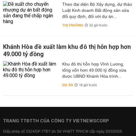
Theo đại diện Bộ Xây dựng, dự thảo
Luật Kinh doanh Bất động sản sửa
đổi quy định, đối với dự án...
THỊ TRƯỜNG
22 giờ trước
Khánh Hòa đề xuất làm khu đô thị hỗn hợp hơn
49.000 tỷ đồng
Khu đô thị hỗn hợp Vĩnh Lương,
tổng vốn hơn 49.000 tỷ đồng vừa
được UBND Khánh Hòa trình...
DỰ ÁN
18 giờ trước
TRANG TTĐTTH CỦA CÔNG TY VIETNEWSCORP
Giấy phép số 3324/GP-TTĐT do Sở VH&TT TPHCM cấp ngày 20/3/2026