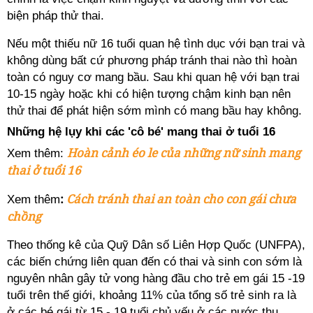
biện pháp thử thai.
Nếu một thiếu nữ 16 tuổi quan hệ tình dục với bạn trai và
không dùng bất cứ phương pháp tránh thai nào thì hoàn
toàn có nguy cơ mang bầu. Sau khi quan hệ với bạn trai
10-15 ngày hoặc khi có hiện tượng chậm kinh bạn nên
thử thai để phát hiện sớm mình có mang bầu hay không.
Những hệ lụy khi các 'cô bé' mang thai ở tuổi 16
Hoàn cảnh éo le của những nữ sinh mang
Xem thêm:
thai ở tuổi 16
:
Cách tránh thai an toàn cho con gái chưa
Xem thêm
chồng
Theo thống kê của Quỹ Dân số Liên Hợp Quốc (UNFPA),
các biến chứng liên quan đến có thai và sinh con sớm là
nguyên nhân gây tử vong hàng đầu cho trẻ em gái 15 -19
tuổi trên thế giới, khoảng 11% của tổng số trẻ sinh ra là
ở các bé gái từ 15 - 19 tuổi chủ yếu ở các nước thu