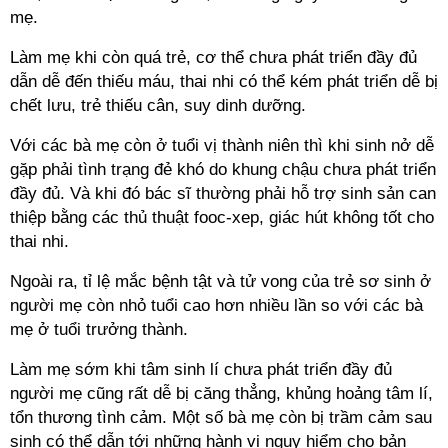
mẹ.
Làm mẹ khi còn quá trẻ, cơ thể chưa phát triển đầy đủ
dẫn dễ đến thiếu máu, thai nhi có thể kém phát triển dễ bị
chết lưu, trẻ thiếu cân, suy dinh dưỡng.
Với các bà mẹ còn ở tuổi vị thành niên thì khi sinh nở dễ
gặp phải tình trạng đẻ khó do khung chậu chưa phát triển
đầy đủ. Và khi đó bác sĩ thường phải hỗ trợ sinh sản can
thiệp bằng các thủ thuật fooc-xep, giác hút không tốt cho
thai nhi.
Ngoài ra, tỉ lệ mắc bệnh tật và tử vong của trẻ sơ sinh ở
người mẹ còn nhỏ tuổi cao hơn nhiều lần so với các bà
mẹ ở tuổi trưởng thành.
Làm mẹ sớm khi tâm sinh lí chưa phát triển đầy đủ
người mẹ cũng rất dễ bị căng thẳng, khủng hoảng tâm lí,
tổn thương tình cảm. Một số bà mẹ còn bị trầm cảm sau
sinh có thể dẫn tới những hành vi nguy hiểm cho bản