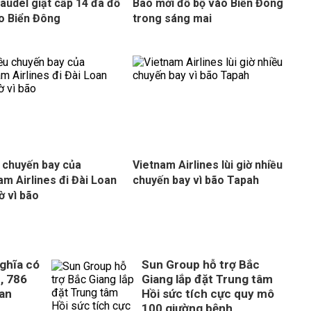
audel giật cấp 14 đã đổ
Bão mới đổ bộ vào Biển Đông
o Biển Đông
trong sáng mai
 chuyến bay của
Vietnam Airlines lùi giờ nhiều
am Airlines đi Đài Loan
chuyến bay vì bão Tapah
ờ vì bão
ghĩa có
Sun Group hỗ trợ Bắc
, 786
Giang lắp đặt Trung tâm
uan
Hồi sức tích cực quy mô
100 giường bệnh