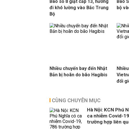
Bão số 8 giật cấp 13, hướng
Bão S
đi khó lường vào Bắc Trung
bộ và
Bộ
Nhiều chuyến bay đến Nhật
Nhiều
Bản bị hoãn do bão Hagibis
Vietn
đổi gi
CÙNG CHUYÊN MỤC
Hà Nội: KCN Phú N
ca nhiễm Covid-19
trường hợp liên q