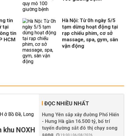
ng tin
Hà Nội: Từ 0h ngày 5/5
 tại
tạm dừng hoạt động tại
ông tin
rạp chiếu phim, cơ sở
TP HCM
massage, spa, gym, sân
vận động
ĐỌC NHIỀU NHẤT
Hưng Yên sắp xây đường Phố Hiến
- Hưng Hà gần 16.500 tỷ, bố trí
tuyến đường sắt đô thị chạy song
àm khu NOXH
song
19:00 | 06/08/2026