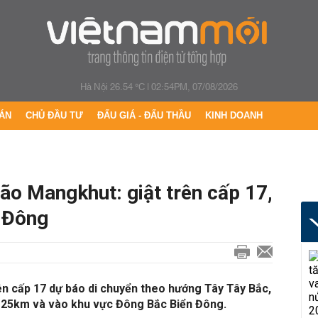
Hà Nội 26.54 °C
|
02:54PM, 07/08/2026
ÁN
CHỦ ĐẦU TƯ
ĐẤU GIÁ - ĐẤU THẦU
KINH DOANH
bão Mangkhut: giật trên cấp 17,
n Đông
ên cấp 17 dự báo di chuyển theo hướng Tây Tây Bắc,
-25km và vào khu vực Đông Bắc Biển Đông.