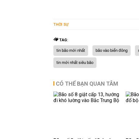
THỜI SỰ
TAG:
tin bão mới nhất
bão vào biển đông
tin mới nhất siêu bão
CÓ THỂ BẠN QUAN TÂM