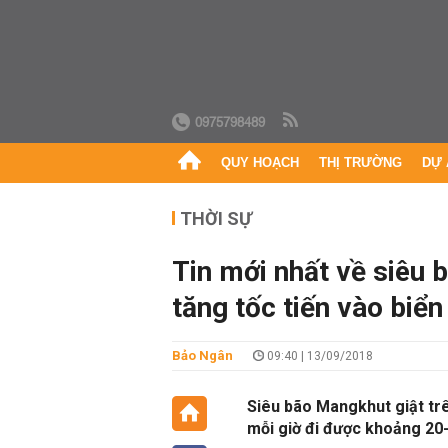
0975798489
QUY HOẠCH
THỊ TRƯỜNG
DỰ 
THỜI SỰ
Tin mới nhất về siêu 
tăng tốc tiến vào biể
Bảo Ngân
09:40 | 13/09/2018
Siêu bão Mangkhut giật tr
mỗi giờ đi được khoảng 20