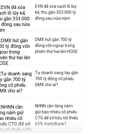
EVN đã xóa sạch lỗ lũy
kế, thu gần 353.000 tỷ
đồng sau nửa năm
DMX hút gần 700 tỷ
đồng vốn ngoại trong
phiên thứ hai lên HOSE
Tự doanh sang tay gần
700 tỷ đồng cổ phiếu
DMX cho ai?
NHNN cần tăng nắm
giữ bao nhiêu cổ phiếu
CTG để sở hữu tối thiểu
65% VietinBank?