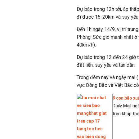
Dự báo trong 12h tới, áp thấ
đi được 15-20km và suy yếu 
Đến 1h ngày 14/9, vị trí trun
Phòng. Sức gió mạnh nhất ở 
40km/h).
Dự báo trong 12 đến 24 giờ t
đất liền, suy yếu và tan dần.
Trong đêm nay và ngày mai (
vực Đông Bắc và Việt Bắc có
9 cơn bão xu
Daily Mail ng
trên khắp thế