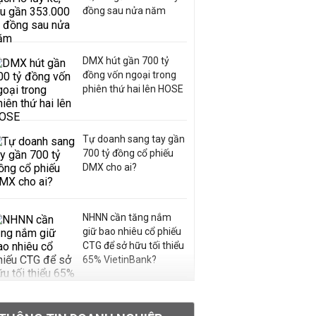
đồng sau nửa năm
DMX hút gần 700 tỷ
đồng vốn ngoại trong
phiên thứ hai lên HOSE
Tự doanh sang tay gần
700 tỷ đồng cổ phiếu
DMX cho ai?
NHNN cần tăng nắm
giữ bao nhiêu cổ phiếu
CTG để sở hữu tối thiểu
65% VietinBank?
VNPT nắm giữ hơn
62.000 tỷ đồng tiền