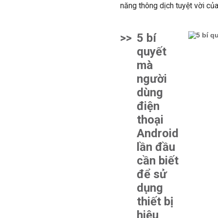
năng thông dịch tuyệt vời củ
>>
5 bí
quyết
mà
người
dùng
điện
thoại
Android
lần đầu
cần biết
để sử
dụng
thiết bị
hiệu