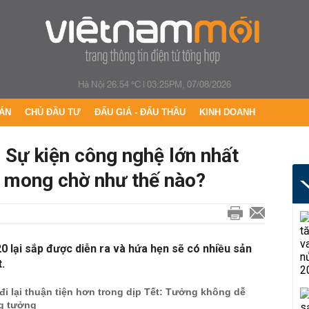
Hà Nội 26.54 °C
|
03:25PM, 07/08/2026
ÁN
CHỦ ĐẦU TƯ
ĐẤU GIÁ - ĐẤU THẦU
KINH DOANH
 Sự kiện công nghệ lớn nhất
 mong chờ như thế nào?
 lại sắp được diễn ra và hứa hẹn sẽ có nhiều sản
.
 đi lại thuận tiện hơn trong dịp Tết: Tưởng không dễ
g tưởng