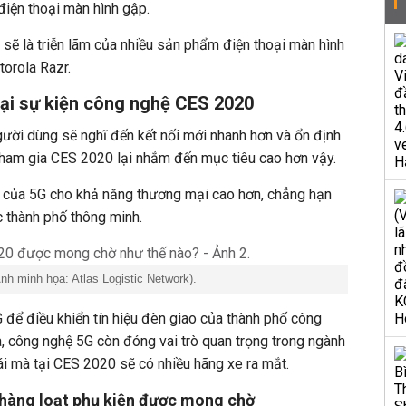
 điện thoại màn hình gập.
ẽ là triễn lãm của nhiều sản phẩm điện thoại màn hình
orola Razr.
ại sự kiện công nghệ CES 2020
ười dùng sẽ nghĩ đến kết nối mới nhanh hơn và ổn định
ham gia CES 2020 lại nhắm đến mục tiêu cao hơn vậy.
của 5G cho khả năng thương mại cao hơn, chẳng hạn
 thành phố thông minh.
h minh họa: Atlas Logistic Network).
G để điều khiển tín hiệu đèn giao của thành phố công
a, công nghệ 5G còn đóng vai trò quan trọng trong ngành
ái mà tại CES 2020 sẽ có nhiều hãng xe ra mắt.
 hàng loạt phụ kiện được mong chờ