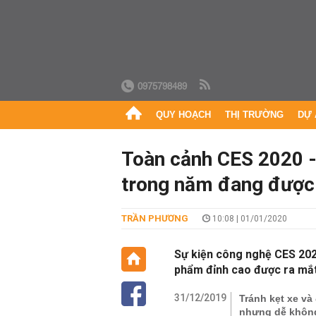
0975798489
QUY HOẠCH
THỊ TRƯỜNG
DỰ 
Toàn cảnh CES 2020 -
trong năm đang được
TRẦN PHƯƠNG
10:08 | 01/01/2020
Sự kiện công nghệ CES 2020
phẩm đỉnh cao được ra mắt
31/12/2019
Tránh kẹt xe và
nhưng dễ khôn