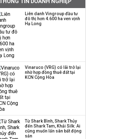
THÔNG TIN DOANH NGHIỆP
mặt, ngang ngửa MWG
Liên danh Vingroup đầu tư
đô thị hơn 4.600 ha ven vịnh
Hạ Long
Chuyên gia Phạm Xuân
Hoè chỉ ra 6 nguyên
nhân khiến dòng vốn
trong nền kinh tế còn
'tắc nghẽn'
Đề xuất miễn 30% thuế
Vinaruco (VRG) có lãi trở lại
thu nhập cho hộ kinh
nhờ hợp đồng thuê đất tại
KCN Cộng Hòa
doanh, doanh nghiệp
có doanh thu dưới 10 tỷ
đồng
BIDV sắp phát hành
gần 500 triệu cổ phiếu,
tăng vốn lên gần
Từ Shark Bình, Shark Thủy
77.800 tỷ
đến Shark Tam, Khải Silk: Ai
cũng muốn lấn sân bất động
sản