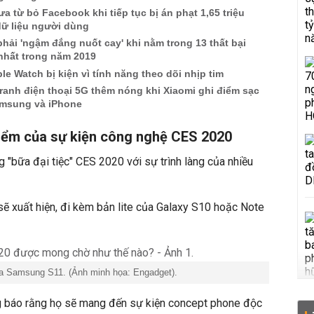
a từ bỏ Facebook khi tiếp tục bị án phạt 1,65 triệu
dữ liệu người dùng
hải 'ngậm đắng nuốt cay' khi nằm trong 13 thất bại
nhất trong năm 2019
le Watch bị kiện vì tính năng theo dõi nhịp tim
ranh điện thoại 5G thêm nóng khi Xiaomi ghi điểm sạc
amsung và iPhone
điểm của sự kiện công nghệ CES 2020
g "bữa đại tiệc" CES 2020 với sự trình làng của nhiều
ẽ xuất hiện, đi kèm bản lite của Galaxy S10 hoặc Note
của Samsung S11. (Ảnh minh họa: Engadget).
 báo rằng họ sẽ mang đến sự kiện concept phone độc