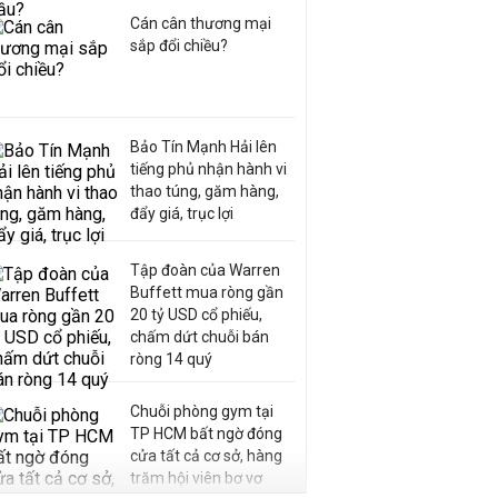
Cán cân thương mại
sắp đổi chiều?
Bảo Tín Mạnh Hải lên
tiếng phủ nhận hành vi
thao túng, găm hàng,
đẩy giá, trục lợi
Tập đoàn của Warren
Buffett mua ròng gần
20 tỷ USD cổ phiếu,
chấm dứt chuỗi bán
ròng 14 quý
Chuỗi phòng gym tại
TP HCM bất ngờ đóng
cửa tất cả cơ sở, hàng
trăm hội viên bơ vơ