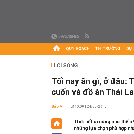
0975798489
QUY HOẠCH
THỊ TRƯỜNG
DỰ 
LỐI SỐNG
Tối nay ăn gì, ở đâu:
cuốn và đồ ăn Thái L
Bảo An
10:00 | 24/05/2018
Thời tiết oi nóng như thế n
những lựa chọn phù hợp nh