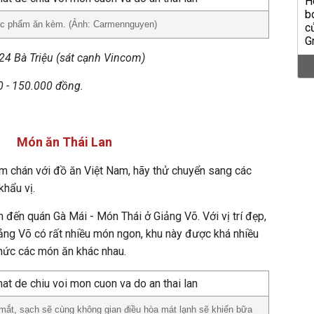
hực phẩm ăn kèm. (Ảnh: Carmennguyen)
4 Bà Triệu (sát cạnh Vincom)
 - 150.000 đồng.
Món ăn Thái Lan
m chán với đồ ăn Việt Nam, hãy thử chuyển sang các
khẩu vị.
m đến quán Gà Mái - Món Thái ở Giảng Võ. Với vị trí đẹp,
ng Võ có rất nhiều món ngon, khu này được khá nhiều
thức các món ăn khác nhau.
ắt, sạch sẽ cùng không gian điều hòa mát lạnh sẽ khiến bữa