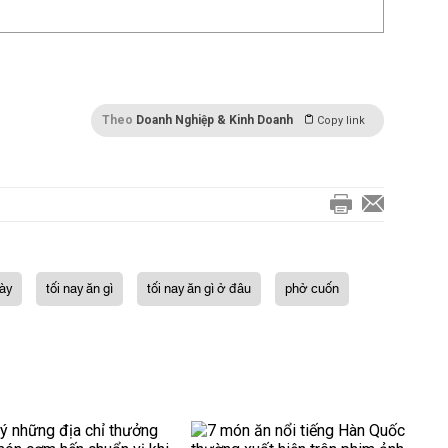
Theo
Doanh Nghiệp & Kinh Doanh
Copy link
ày
tối nay ăn gì
tối nay ăn gì ở đâu
phở cuốn