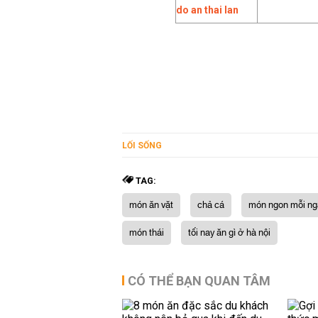
LỐI SỐNG
TAG:
món ăn vặt
chả cá
món ngon mỗi ng
món thái
tối nay ăn gì ở hà nội
CÓ THỂ BẠN QUAN TÂM