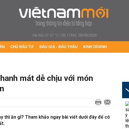
Hà Nội 37.07 °C
|
09:17AM, 09/08/2026
ÁN
CHỦ ĐẦU TƯ
ĐẤU GIÁ - ĐẤU THẦU
KINH DOANH
 Thanh mát dễ chịu với món
an
ày thì ăn gì? Tham khảo ngay bài viết dưới đây để có
ất.