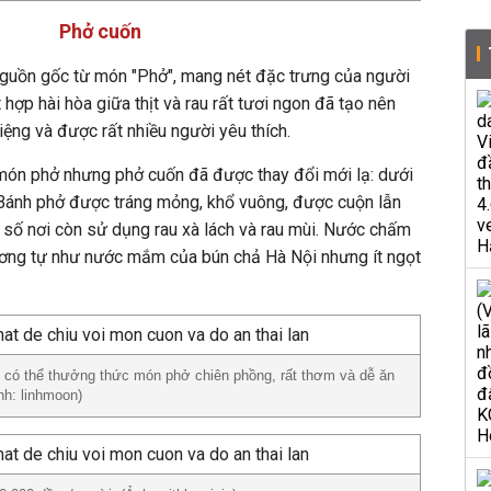
Phở cuốn
guồn gốc từ món "Phở", mang nét đặc trưng của người
hợp hài hòa giữa thịt và rau rất tươi ngon đã tạo nên
ng và được rất nhiều người yêu thích.
 món phở nhưng phở cuốn đã được thay đổi mới lạ: dưới
 Bánh phở được tráng mỏng, khổ vuông, được cuộn lẫn
ột số nơi còn sử dụng rau xà lách và rau mùi. Nước chấm
ương tự như nước mắm của bún chả Hà Nội nhưng ít ngọt
 có thể thưởng thức món phở chiên phồng, rất thơm và dễ ăn
nh: linhmoon)