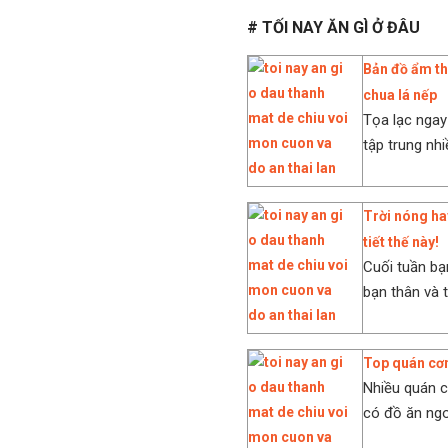
# TỐI NAY ĂN GÌ Ở ĐÂU
Bản đồ ẩm th
chua lá nếp
Tọa lạc ngay
tập trung nh
Trời nóng ha
tiết thế này!
Cuối tuần bạ
bạn thân và 
Top quán cơm
Nhiều quán 
có đồ ăn ngon