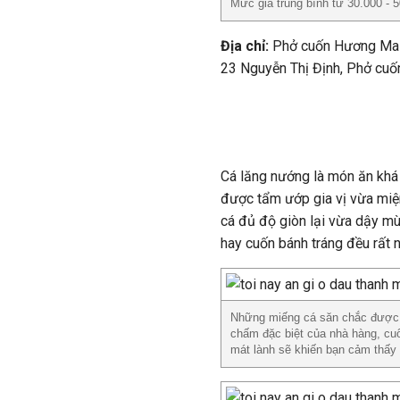
Mức giá trung bình từ 30.000 - 5
Địa chỉ:
Phở cuốn Hương Mai 
23 Nguyễn Thị Định, Phở cuố
///
Cá lăng nướng là món ăn khá 
được tẩm ướp gia vị vừa miện
cá đủ độ giòn lại vừa dậy m
hay cuốn bánh tráng đều rất 
Những miếng cá săn chắc được ư
chấm đặc biệt của nhà hàng, cuố
mát lành sẽ khiến bạn cảm thấy