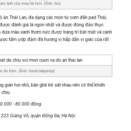
i ám ảnh của mùa hè hơn. (Ảnh: biu)
 ăn Thái Lan, đa dạng các món từ cơm đến pad Thái,
n được đánh giá là ngon nhất và được đông đảo thực
á dứa màu xanh thơm nức được trang trí bắt mắt và canh
được tẩm ướp đậm đà hương vị hấp dẫn vị giác của rất
n ăn kèm. (Ảnh: foodcodejamja)
 gian hơi nhỏ, bàn ghê kê sát nhau nên có thể khiến
 chịu.
30.000 - 80.000 đồng.
 223 Giảng Võ, quận Đống Đa, Hà Nội.