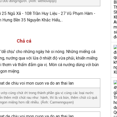
0.000 đồng/người. (Ảnh: withlovejojo)
25 Ngũ Xã - 108 Trần Huy Liệu - 27 Vũ Phạm Hàm -
n Hưng Bền 35 Nguyễn Khắc Hiếu,...
Chả cá
'dễ chịu' cho những ngày hè oi nóng. Những miếng cá
g, nướng qua với lửa ở nhiệt độ vừa phải, khiến miếng
ùi thơm và thấm đẫm gia vị. Món cá nướng dùng với bún
ngon miệng.
ớp cùng chút ớt trong thành phần gia vị cùng các loại nước
n thêm một chút rau như: hành, thì là và bún, thêm chút củ quả
 ngon miệng hơn rất nhiều. (Ảnh: Carmennguyen)