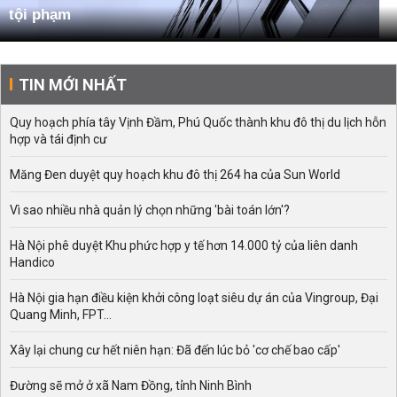
tội phạm
TIN MỚI NHẤT
Quy hoạch phía tây Vịnh Đầm, Phú Quốc thành khu đô thị du lịch hỗn
hợp và tái định cư
Măng Đen duyệt quy hoạch khu đô thị 264 ha của Sun World
Vì sao nhiều nhà quản lý chọn những 'bài toán lớn'?
Hà Nội phê duyệt Khu phức hợp y tế hơn 14.000 tỷ của liên danh
Handico
Hà Nội gia hạn điều kiện khởi công loạt siêu dự án của Vingroup, Đại
Quang Minh, FPT...
Xây lại chung cư hết niên hạn: Đã đến lúc bỏ 'cơ chế bao cấp'
Đường sẽ mở ở xã Nam Đồng, tỉnh Ninh Bình