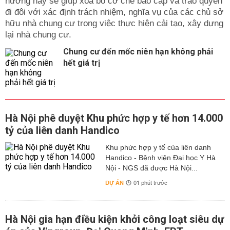
hướng này sẽ giúp xóa bỏ cơ chế bao cấp và trao quyền
đi đôi với xác định trách nhiệm, nghĩa vụ của các chủ sở
hữu nhà chung cư trong việc thực hiện cải tạo, xây dựng
lại nhà chung cư.
Chung cư đến mốc niên hạn không phải
hết giá trị
Hà Nội phê duyệt Khu phức hợp y tế hơn 14.000
tỷ của liên danh Handico
Khu phức hợp y tế của liên danh
Handico - Bệnh viện Đại học Y Hà
Nội - NGS đã được Hà Nội...
DỰ ÁN
01 phút trước
Hà Nội gia hạn điều kiện khởi công loạt siêu dự