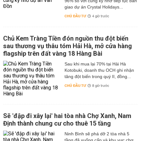
96% so với cùng kỳ nhờ tiếp tục bàn
giao dự án Crystal Holidays...
CHỦ ĐẦU TƯ
4 giờ trước
Chủ Kem Tràng Tiền đón nguồn thu đột biến
sau thương vụ thâu tóm Hải Hà, mở cửa hàng
flagship trên đất vàng 18 Hàng Bài
Sau khi mua lại 70% tại Hải Hà
Kotobuki, doanh thu OCH ghi nhận
tăng đột biến trong quý II, đồng...
CHỦ ĐẦU TƯ
8 giờ trước
Sẽ 'đập đi xây lại' hai tòa nhà Chợ Xanh, Nam
Định thành chung cư cho thuê 15 tầng
Ninh Bình sẽ phá dỡ 2 tòa nhà 5
tầng đã xuống cấp và khu vực chợ