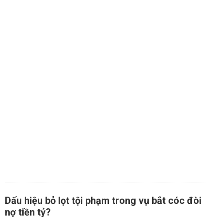
Dấu hiệu bỏ lọt tội phạm trong vụ bắt cóc đòi
nợ tiền tỷ?