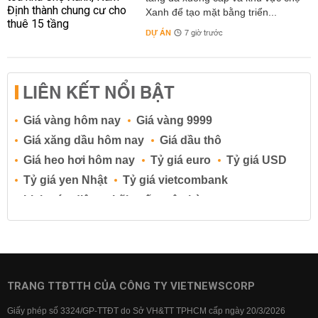
Xanh để tạo mặt bằng triển...
DỰ ÁN
7 giờ trước
LIÊN KẾT NỔI BẬT
Giá vàng hôm nay
Giá vàng 9999
Giá xăng dầu hôm nay
Giá dầu thô
Giá heo hơi hôm nay
Tỷ giá euro
Tỷ giá USD
Tỷ giá yen Nhật
Tỷ giá vietcombank
Lịch cúp điện
Lãi suất ngân hàng
Lãi suất tiết kiệm
Lãi suất tiền gửi
Lãi suất ngân hàng Agribank
Lãi suất ngân hàng Sacombank
Lãi suất ngân hàng BIDV
TRANG TTĐTTH CỦA CÔNG TY VIETNEWSCORP
Lãi suất ngân hàng Vietinbank
Giấy phép số 3324/GP-TTĐT do Sở VH&TT TPHCM cấp ngày 20/3/2026