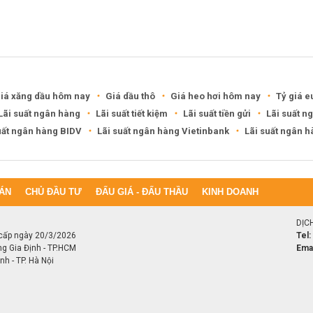
sau một năm
Khánh Hòa đề xuất làm khu đô
thị hỗn hợp hơn 49.000 tỷ đồng
iá xăng dầu hôm nay
Giá dầu thô
Giá heo hơi hôm nay
Tỷ giá e
Lãi suất ngân hàng
Lãi suất tiết kiệm
Lãi suất tiền gửi
Lãi suất n
uất ngân hàng BIDV
Lãi suất ngân hàng Vietinbank
Lãi suất ngân 
ÁN
CHỦ ĐẦU TƯ
ĐẤU GIÁ - ĐẤU THẦU
KINH DOANH
DỊC
cấp ngày 20/3/2026
Tel:
ng Gia Định - TP.HCM
Emai
h - TP. Hà Nội