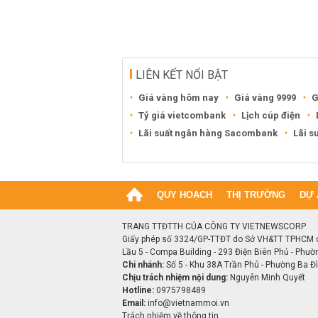
LIÊN KẾT NỔI BẬT
Giá vàng hôm nay
Giá vàng 9999
G
Tỷ giá vietcombank
Lịch cúp điện
Lãi suất ngân hàng Sacombank
Lãi s
QUY HOẠCH
THỊ TRƯỜNG
DỰ 
TRANG TTĐTTH CỦA CÔNG TY VIETNEWSCORP
Giấy phép số 3324/GP-TTĐT do Sở VH&TT TPHCM 
Lầu 5 - Compa Building - 293 Điện Biên Phủ - Phườ
Chi nhánh:
Số 5 - Khu 38A Trần Phú - Phường Ba Đìn
Chịu trách nhiệm nội dung:
Nguyễn Minh Quyết
Hotline:
0975798489
Email:
info@vietnammoi.vn
Trách nhiệm về thông tin