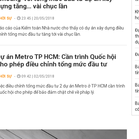
ựng tăng... vài chục lần
K
h
HỜI SỰ
23:45 | 20/05/2018
áo cáo của Kiểm toán Nhà nước cho thấy có dự án xây dựng điều
Đạ
hỉnh tổng mức đầu tư tăng tới vài chục lần.
th
d
Đư
ự án Metro TP HCM: Cần trình Quốc hội
ho phép điều chỉnh tổng mức đầu tư
B
tỉ
HỜI SỰ
09:42 | 02/05/2018
B
iệc điều chỉnh tổng mức đầu tư 2 dự án Metro ở TP HCM cần trình
tỉ
uốc hội cho phép để bảo đảm chặt chẽ về pháp lý.
B
có