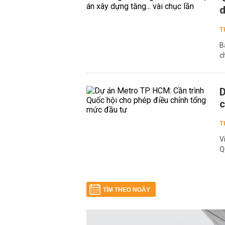
d
T
B
c
D
c
T
V
Q
TÌM THEO NGÀY