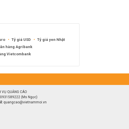
uro
Tỷ giá USD
Tỷ giá yen Nhật
gân hàng Agribank
hàng Vietcombank
H VỤ QUẢNG CÁO
0931589222 (Ms Ngọc)
l:
quangcao@vietnammoi.vn