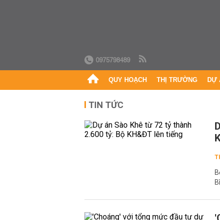
0975798489
QUY HOẠCH
THỊ TRƯỜNG
DỰ 
TIN TỨC
D
K
T
B
B
'