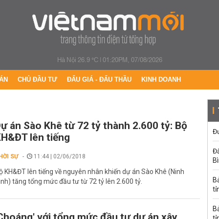
Hà Nội 26.9 °C
|
01:20PM, 07/08/2026
ÁN
CHỦ ĐẦU TƯ
ĐẤU GIÁ - ĐẤU THẦU
KINH DOANH
ự án Sào Khê từ 72 tỷ thành 2.600 tỷ: Bộ
Đư
H&ĐT lên tiếng
Đấ
HỜI SỰ
11:44 | 02/06/2018
B
ộ KH&ĐT lên tiếng về nguyên nhân khiến dự án Sào Khê (Ninh
B
ình) tăng tổng mức đầu tư từ 72 tỷ lên 2.600 tỷ.
tỉ
B
Choáng' với tổng mức đầu tư dự án xây
tỉ