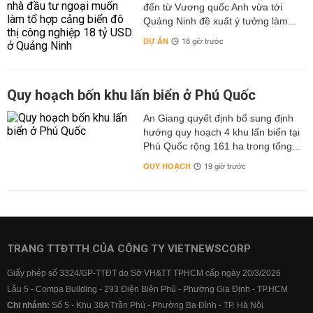
đến từ Vương quốc Anh vừa tới
Quảng Ninh đề xuất ý tưởng làm...
DỰ ÁN
18 giờ trước
Quy hoạch bốn khu lấn biển ở Phú Quốc
An Giang quyết định bổ sung định
hướng quy hoạch 4 khu lấn biển tại
Phú Quốc rộng 161 ha trong tổng...
QUY HOẠCH
19 giờ trước
TRANG TTĐTTH CỦA CÔNG TY VIETNEWSCORP
Giấy phép số 3324/GP-TTĐT do Sở VH&TT TPHCM cấp ngày 20/3/2026
Lầu 5 - Compa Building - 293 Điện Biên Phủ - Phường Gia Định - TP.HCM
Chi nhánh:
Số 5 - Khu 38A Trần Phú - Phường Ba Đình - TP. Hà Nội