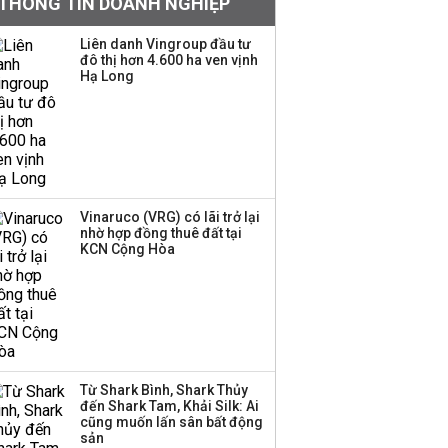
THÔNG TIN DOANH NGHIỆP
tiếng đứng sau tiệm
vàng Mi Hồng: Từ phụ
Liên danh Vingroup đầu tư
xe, sửa đồ điện tử cũ
đô thị hơn 4.600 ha ven vịnh
đến gây dựng thương
Hạ Long
hiệu hơn 35 năm tuổi
Iran đòi Mỹ rút quân để
mở lại eo biển Hormuz
Vinaruco (VRG) có lãi trở lại
nhờ hợp đồng thuê đất tại
Mi Hồng lên tiếng sau
KCN Cộng Hòa
kết luận về tồn tại trong
kinh doanh vàng bạc
PNJ công bố thông tin
bất thường liên quan
Từ Shark Bình, Shark Thủy
đến vấn đề nộp thuế
đến Shark Tam, Khải Silk: Ai
cũng muốn lấn sân bất động
sản