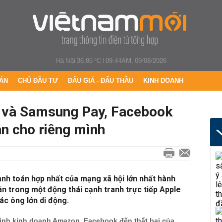
Hà Nội 36.85 °C
|
09:44AM, 09/08/2026
ÁN
CHỦ ĐẦU TƯ
ĐẤU GIÁ - ĐẤU THẦU
KINH DOANH
y và Samsung Pay, Facebook
án cho riêng mình
nh toán hợp nhất của mạng xã hội lớn nhất hành
ân trong một động thái cạnh tranh trực tiếp Apple
c ông lớn di động.
hình kinh doanh Amazon, Facebook đến thất bại của