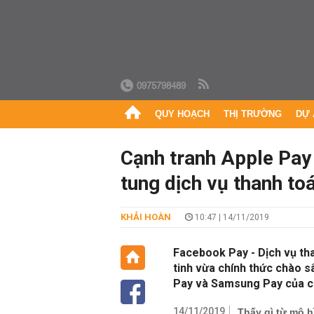
0975798489
QUY HOẠCH
THỊ TRƯỜNG
DỰ 
Cạnh tranh Apple Pa
tung dịch vụ thanh to
KHẢI HOÀN
10:47 | 14/11/2019
Facebook Pay - Dịch vụ tha
tinh vừa chính thức chào s
Pay và Samsung Pay của cá
14/11/2019
Thấy gì từ mô 