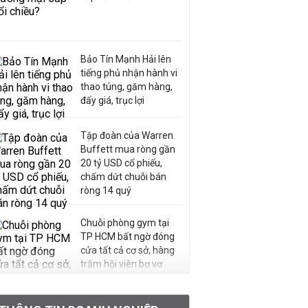
Bảo Tín Mạnh Hải lên
tiếng phủ nhận hành vi
thao túng, găm hàng,
đẩy giá, trục lợi
Tập đoàn của Warren
Buffett mua ròng gần
20 tỷ USD cổ phiếu,
chấm dứt chuỗi bán
ròng 14 quý
Chuỗi phòng gym tại
TP HCM bất ngờ đóng
cửa tất cả cơ sở, hàng
trăm hội viên bơ vơ
Chân dung ông chủ kín