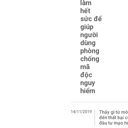
làm
hết
sức để
giúp
người
dùng
phòng
chống
mã
độc
nguy
hiểm
14/11/2019
Thấy gì từ m
đến thất bại 
đầu tư mạo h