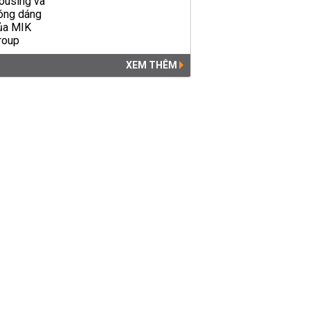
XEM THÊM
Du khách phá rào leo núi Bài
Thơ bất chấp lệnh cấm ở