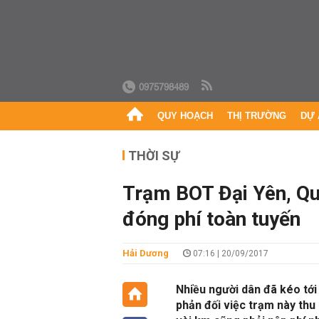
0975798489
QUY HOẠCH
THỊ TRƯỜNG
DỰ 
THỜI SỰ
Trạm BOT Đại Yên, Qu
đóng phí toàn tuyến
Hải Dương
07:16 | 20/09/2017
Nhiều người dân đã kéo tớ
phản đối việc trạm này thu 