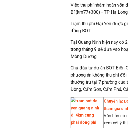
Việc thu phí nhằm hoàn vốn 
Bí (km77+300) - TP Hạ Long
Trạm thu phí Đại Yên được gia
đồng BOT.
Tại Quảng Ninh hiện nay có 2 
trong tháng 9 sẽ đưa vào ho
Mông Dương.
Chủ đầu tư dự án BOT Biên C
phương án không thu phí đối 
thường trú tại 7 phường của
Đông, Cẩm Sơn, Cẩm Phú, Cẩ
Chuyện lạ: Đo
tham gia sin
Văn bản có d
xem xét ý thứ