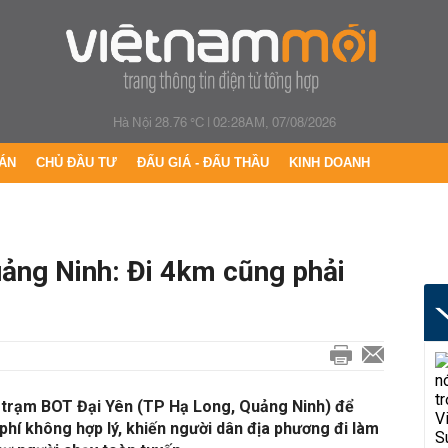
Hà Nội 28.76 °C
|
02:28AM, 07/08/2026
ÁN
CHỦ ĐẦU TƯ
ĐẤU GIÁ - ĐẤU THẦU
KINH DOANH
ảng Ninh: Đi 4km cũng phải
i trạm BOT Đại Yên (TP Hạ Long, Quảng Ninh) để
phí không hợp lý, khiến người dân địa phương đi làm