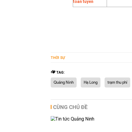
THỜI SỰ
TAG:
Quảng Ninh
Hạ Long
trạm thu phí
CÙNG CHỦ ĐỀ