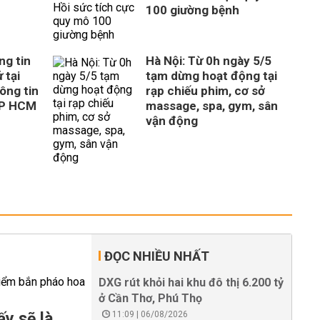
100 giường bệnh
ng tin
Hà Nội: Từ 0h ngày 5/5
 tại
tạm dừng hoạt động tại
ông tin
rạp chiếu phim, cơ sở
TP HCM
massage, spa, gym, sân
vận động
ĐỌC NHIỀU NHẤT
DXG rút khỏi hai khu đô thị 6.200 tỷ
ở Cần Thơ, Phú Thọ
y sẽ là
11:09 | 06/08/2026