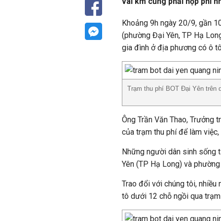
vài km cũng phải nộp phí n
Khoảng 9h ngày 20/9, gần 10
(phường Đại Yên, TP Hạ Long,
gia đình ở địa phương có ô t
Trạm thu phí BOT Đại Yên trên q
Ông Trần Văn Thao, Trưởng t
của trạm thu phí để làm việc,
Những người dân sinh sống 
Yên (TP Hạ Long) và phường M
Trao đổi với chúng tôi, nhiều 
tô dưới 12 chỗ ngồi qua trạm