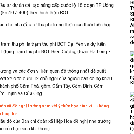
đầu tư dự án cải tạo nâng cấp quốc lộ 18 đoạn TP Uông
 (km107-400) theo hình thức BOT.
o cho nhà đầu tư thu phí trong thời gian thực hiện hợp
trạm thu phí là trạm thu phí BOT Đại Yên và dự kiến
ạt động trạm thu phí BOT Biên Cương, đoạn Hạ Long -
ương và các đơn vị liên quan đã thống nhất đề xuất
với xe ô tô dưới 12 chỗ ngồi của người dân có hộ khẩu
 thành phố Cẩm Phả, gồm: Cẩm Tây, Cẩm Bình, Cẩm
m Thịnh và Cửa Ông.
àn xã đề nghị trường xem xét ý thức học sinh vì... không
h hoạt hè
ấu đỏ của Ban chi đoàn xã Hiệp Hòa đề nghị nhà trường
c của học sinh khi không ...