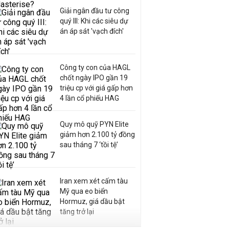
Giải ngân đầu tư công
quý III: Khi các siêu dự
án áp sát 'vạch đích'
Công ty con của HAGL
chốt ngày IPO gần 19
triệu cp với giá gấp hơn
4 lần cổ phiếu HAG
Quy mô quỹ PYN Elite
giảm hơn 2.100 tỷ đồng
sau tháng 7 ‘tồi tệ’
Iran xem xét cấm tàu
Mỹ qua eo biển
Hormuz, giá dầu bật
tăng trở lại