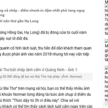
ng cá chép - điểm check-in đậm chất phù tang ngay
ong
mới nên thử gần Hạ Long
hường Hồng Gai, Hạ Long) đã bị đóng cửa từ cuối năm
ây sạt lở đất đá.
quanh cố tình lách luật, thu tiền để dẫn khách tham quan
ng được phản ánh vào năm 2018 nhưng tới nay vẫn tiếp
 50.000 đồng để leo núi Bài Thơ trái phép. (Ảnh: Norman).
i Bài Thơ" trên mạng xã hội, bạn có thể thấy nhiều ảnh
i khoản Norman từng đăng tải bức ảnh chụp ở điểm du
 thích: "Thức dậy từ 3h vì điều này". Chia sẻ với
du khách có thể tìm thấy cách lách luật cấm ngay trên các