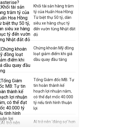
Khối tài sản hàng trăm
tỷ của Huấn Hoa Hồng:
Từ biệt thự 50 tỷ, dàn
siêu xe hàng chục tỷ
đến vườn tùng Nhật đắt
đỏ
Chứng khoán Mỹ đồng
loạt giảm điểm khi giá
dầu quay đầu tăng
Tổng Giám đốc MB: Tự
tin hoàn thành kế
hoạch lợi nhuận năm,
có thể đạt mốc 40.000
tỷ nếu tình hình thuận
lợi
AI trở nên 'đáng sợ' hơn
Bitcoin: Giới đầu tư tháo