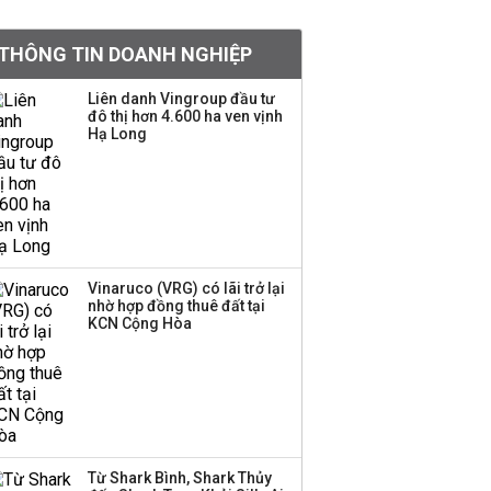
chạy vì thị trường bốc
hơi 40%, 150 tỷ USD bị
THÔNG TIN DOANH NGHIỆP
rút không thương tiếc
Liên danh Vingroup đầu tư
Con gái tỷ phú Phạm
đô thị hơn 4.600 ha ven vịnh
Hạ Long
Nhật Vượng lần đầu
tham gia vào hệ sinh
thái Vingroup
Hơn 227.000 tài khoản
gia nhập thị trường
chứng khoán trong
Vinaruco (VRG) có lãi trở lại
tháng 7 biến động
nhờ hợp đồng thuê đất tại
KCN Cộng Hòa
Doanh nghiệp duy nhất
sản xuất vàng mã trên
sàn báo lãi tăng 64%,
không vay một đồng
nào từ ngân hàng
Từ Shark Bình, Shark Thủy