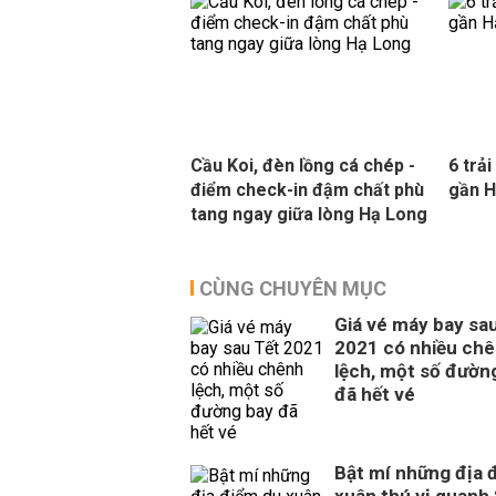
Cầu Koi, đèn lồng cá chép -
6 trả
điểm check-in đậm chất phù
gần 
tang ngay giữa lòng Hạ Long
CÙNG CHUYÊN MỤC
Giá vé máy bay sa
2021 có nhiều ch
lệch, một số đườn
đã hết vé
Bật mí những địa 