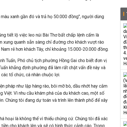
ó màu xanh gần đó và trả họ 50.000 đồng", người dùng
ng tiết lộ việc leo núi Bài Thơ bất chấp lệnh cấm là
dân xung quanh sẵn sàng chỉ đường cho khách vượt rào
ệt Nam rẻ hơn khách Tây, chỉ khoảng 15.000-20.000 đồng.
nh Tuấn, Phó chủ tịch phường Hồng Gai cho biết đơn vị
Tuấn khẳng định phường đã làm rất chặt vấn đề này và
 các tổ chức, cá nhân chuộc lợi.
biện pháp như lập hàng rào, bôi mỡ bò, dầu nhớt hay cắm
ếng Việt. Vì nhu cầu khám phá của du khách cao, một số
ên. Chúng tôi đang dự toán và trình lên thành phố để xây
á hoại là không thể vì thiếu chứng cứ. Chúng tôi đã xác
 tiền cho khách lên và sẽ có hình thức cảnh cáo. Trong