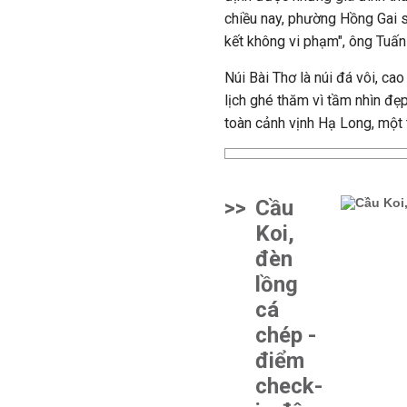
chiều nay, phường Hồng Gai s
kết không vi phạm", ông Tuấn 
Núi Bài Thơ là núi đá vôi, ca
lịch ghé thăm vì tầm nhìn đẹp
toàn cảnh vịnh Hạ Long, một
>>
Cầu
Koi,
đèn
lồng
cá
chép -
điểm
check-