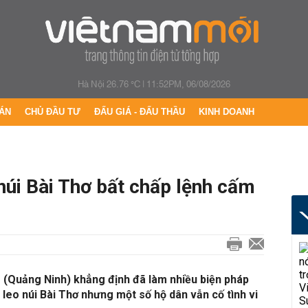
Hà Nội 26.76 °C
|
11:52PM, 06/08/2026
ÁN
CHỦ ĐẦU TƯ
ĐẤU GIÁ - ĐẤU THẦU
KINH DOANH
núi Bài Thơ bất chấp lệnh cấm
 (Quảng Ninh) khẳng định đã làm nhiều biện pháp
 leo núi Bài Thơ nhưng một số hộ dân vẫn cố tình vi