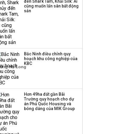
đến Shark Tam, Khải Silk: Ai
Thị trường thường
cũng muốn lấn sân bất động
‘phất lên’ trong tháng 8,
sản
nhóm ngành nào có
tiềm năng dẫn sóng?
Bắc Ninh điều chỉnh quy
hoạch khu công nghiệp của
KBC
Hơn 49ha đất gần Bãi
Trường quy hoạch cho dự
án Phú Quốc Housing và
bóng dáng của MIK Group