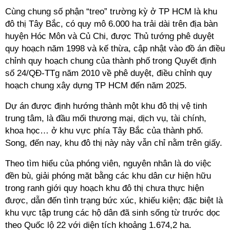
Cùng chung số phận “treo” trường kỳ ở TP HCM là khu
đô thị Tây Bắc, có quy mô 6.000 ha trải dài trên địa bàn
huyện Hóc Môn và Củ Chi, được Thủ tướng phê duyệt
quy hoạch năm 1998 và kế thừa, cập nhật vào đồ án điều
chỉnh quy hoạch chung của thành phố trong Quyết định
số 24/QĐ-TTg năm 2010 về phê duyệt, điều chỉnh quy
hoạch chung xây dựng TP HCM đến năm 2025.
Dự án được định hướng thành một khu đô thị vệ tinh
trung tâm, là đầu mối thương mại, dịch vụ, tài chính,
khoa học… ở khu vực phía Tây Bắc của thành phố.
Song, đến nay, khu đô thị này này vẫn chỉ nằm trên giấy.
Theo tìm hiểu của phóng viên, nguyên nhân là do việc
đền bù, giải phóng mặt bằng các khu dân cư hiện hữu
trong ranh giới quy hoạch khu đô thị chưa thực hiện
được, dẫn đến tình trạng bức xúc, khiếu kiện; đặc biệt là
khu vực tập trung các hộ dân đã sinh sống từ trước dọc
theo Quốc lộ 22 với diện tích khoảng 1.674,2 ha.