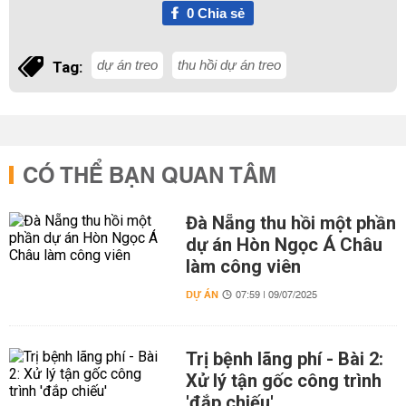
0
Chia sẻ
dự án treo
thu hồi dự án treo
Tag:
CÓ THỂ BẠN QUAN TÂM
Đà Nẵng thu hồi một phần
dự án Hòn Ngọc Á Châu
làm công viên
DỰ ÁN
07:59 | 09/07/2025
Trị bệnh lãng phí - Bài 2:
Xử lý tận gốc công trình
'đắp chiếu'