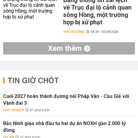
Đăng thông tin sai lệch
về Trục đại lộ cảnh quan
sông Hồng, một trường
hợp bị xử phạt
THỊ TRƯỜNG
09:36 | 05/08/2026
Xem thêm
TIN GIỜ CHÓT
Cuối 2027 hoàn thành đường nối Pháp Vân - Cầu Giẽ với
Vành đai 3
QUY HOẠCH
01 phút trước
Bắc Ninh giao nhà đầu tư hai dự án NOXH gần 2.000 tỷ
đồng
DỰ ÁN
01 phút trước