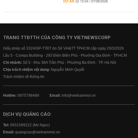
DỰ ÁN
15:04 | 07/08/2026
TRANG TTĐTTH CỦA CÔNG TY VIETNEWSCORP
Giấy phép số 3324/GP-TTĐT do Sở VH&TT TPHCM cấp ngày 20/3/2026
Lầu 5 - Compa Building - 293 Điện Biên Phủ - Phường Gia Định - TP.HCM
Chi nhánh:
Số 5 - Khu 38A Trần Phú - Phường Ba Đình - TP. Hà Nội
Chịu trách nhiệm nội dung:
Nguyễn Minh Quyết
Trách nhiệm về thông tin
Hotline:
0975798489
Email:
info@vietnammoi.vn
DỊCH VỤ QUẢNG CÁO:
Tel:
0931589222 (Ms Ngọc)
Email:
quangcao@vietnammoi.vn