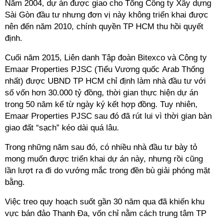
Năm 2004, dự án được giao cho Tổng Công ty Xây dựng
Sài Gòn đầu tư nhưng đơn vị này không triển khai được
nên đến năm 2010, chính quyền TP HCM thu hồi quyết
định.
Cuối năm 2015, Liên danh Tập đoàn Bitexco và Công ty
Emaar Properties PJSC (Tiểu Vương quốc Arab Thống
nhất) được UBND TP HCM chỉ định làm nhà đầu tư với
số vốn hơn 30.000 tỷ đồng, thời gian thực hiện dự án
trong 50 năm kể từ ngày ký kết hợp đồng. Tuy nhiên,
Emaar Properties PJSC sau đó đã rút lui vì thời gian bàn
giao đất “sạch” kéo dài quá lâu.
Trong những năm sau đó, có nhiều nhà đầu tư bày tỏ
mong muốn được triển khai dự án này, nhưng rồi cũng
lần lượt ra đi do vướng mắc trong đền bù giải phóng mặt
bằng.
Việc treo quy hoạch suốt gần 30 năm qua đã khiến khu
vực bán đảo Thanh Đa, vốn chỉ nằm cách trung tâm TP