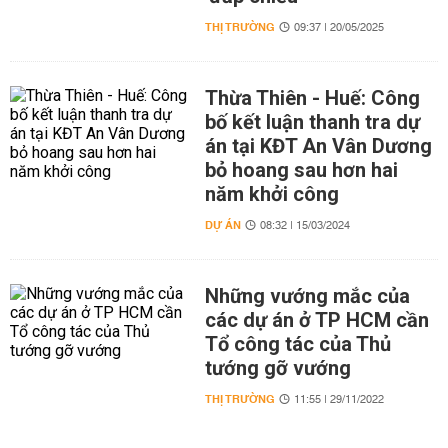
THỊ TRƯỜNG
09:37 | 20/05/2025
Thừa Thiên - Huế: Công
bố kết luận thanh tra dự
án tại KĐT An Vân Dương
bỏ hoang sau hơn hai
năm khởi công
DỰ ÁN
08:32 | 15/03/2024
Những vướng mắc của
các dự án ở TP HCM cần
Tổ công tác của Thủ
tướng gỡ vướng
THỊ TRƯỜNG
11:55 | 29/11/2022