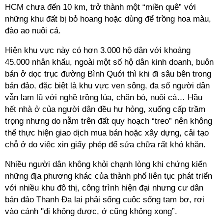
HCM chưa đến 10 km, trở thành một “miền quê” với
những khu đất bị bỏ hoang hoặc dùng để trồng hoa màu,
đào ao nuôi cá.
Hiện khu vực này có hơn 3.000 hộ dân với khoảng
45.000 nhân khẩu, ngoài một số hộ dân kinh doanh, buôn
bán ở dọc trục đường Bình Quới thì khi đi sâu bên trong
bán đảo, đặc biệt là khu vực ven sông, đa số người dân
vẫn lam lũ với nghề trồng lúa, chăn bò, nuôi cá… Hầu
hết nhà ở của người dân đều hư hỏng, xuống cấp trầm
trọng nhưng do nằm trên đất quy hoạch “treo” nên không
thể thực hiện giao dịch mua bán hoặc xây dựng, cải tạo
chỗ ở do việc xin giấy phép để sửa chữa rất khó khăn.
Nhiều người dân không khỏi chạnh lòng khi chứng kiến
những địa phương khác của thành phố liên tục phát triển
với nhiều khu đô thị, công trình hiện đại nhưng cư dân
bán đảo Thanh Đa lại phải sống cuộc sống tạm bợ, rơi
vào cảnh "đi không được, ở cũng không xong”.