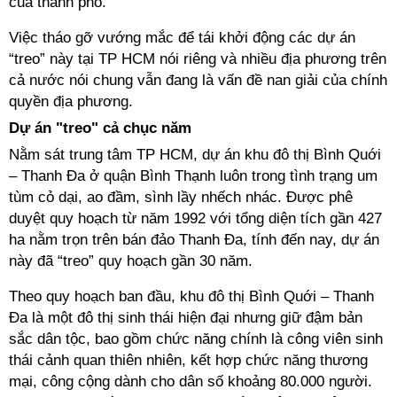
của thành phố.
Việc tháo gỡ vướng mắc để tái khởi động các dự án
“treo” này tại TP HCM nói riêng và nhiều địa phương trên
cả nước nói chung vẫn đang là vấn đề nan giải của chính
quyền địa phương.
Dự án "treo" cả chục năm
Nằm sát trung tâm TP HCM, dự án khu đô thị Bình Quới
– Thanh Đa ở quận Bình Thạnh luôn trong tình trạng um
tùm cỏ dại, ao đầm, sình lầy nhếch nhác. Được phê
duyệt quy hoạch từ năm 1992 với tổng diện tích gần 427
ha nằm trọn trên bán đảo Thanh Đa, tính đến nay, dự án
này đã “treo” quy hoạch gần 30 năm.
Theo quy hoạch ban đầu, khu đô thị Bình Quới – Thanh
Đa là một đô thị sinh thái hiện đại nhưng giữ đậm bản
sắc dân tộc, bao gồm chức năng chính là công viên sinh
thái cảnh quan thiên nhiên, kết hợp chức năng thương
mại, công cộng dành cho dân số khoảng 80.000 người.