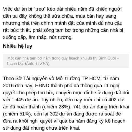
Việc dự án bị “treo” kéo dài nhiều năm đã khiến người
dân tại đây không thể sửa chữa, mua bán hay sang
nhượng nhà trên chính mảnh đất của mình dù nhu cầu
rất bức thiết, phải sống tạm bợ trong những căn nhà bị
xuống cấp, ẩm thấp, nứt tường.
Nhiều hệ lụy
Một căn nhà tạm bợ nằm trong quy hoạch khu đô thị Bình Quới -
Thanh Đa. (Ảnh:
TTXVN
).
Theo Sở Tài nguyên và Môi trường TP HCM, từ năm
2016 đến nay, HĐND thành phố đã thông qua 11 nghị
quyết cho phép thu hồi, chuyển mục đích sử dụng đất đối
với 1.445 dự án. Tuy nhiên, đến nay mới chỉ có 402 dự
án đã hoàn thành (chiếm 28%), 741 dự án đang triển khai
(chiếm 51%), còn lại 302 dự án đang được rà soát để
đưa ra khỏi nghị quyết vì quá ba năm đăng ký kế hoạch
sử dụng đất nhưng chưa triển khai.