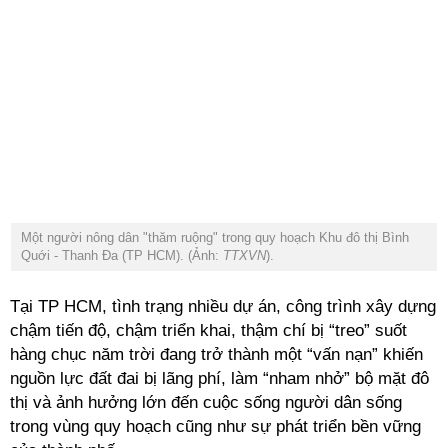
Một người nông dân "thăm ruộng" trong quy hoạch Khu đô thị Bình
Quới - Thanh Đa (TP HCM). (Ảnh:
TTXVN
).
Tại TP HCM, tình trạng nhiều dự án, công trình xây dựng
chậm tiến độ, chậm triển khai, thậm chí bị “treo” suốt
hàng chục năm trời đang trở thành một “vấn nạn” khiến
nguồn lực đất đai bị lãng phí, làm “nham nhở” bộ mặt đô
thị và ảnh hưởng lớn đến cuộc sống người dân sống
trong vùng quy hoạch cũng như sự phát triển bền vững