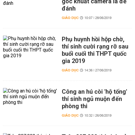
góc khuất camera là để
đánh
GIÁO DỤC
10:07 | 28/06/2019
Phụ huynh hồi hộp chờ,
thí sinh cười rạng rỡ sau
buổi cuối thi THPT quốc
gia 2019
GIÁO DỤC
14:36 | 27/06/2019
Công an hú còi 'hộ tống'
thí sinh ngủ muộn đến
phòng thi
GIÁO DỤC
10:32 | 26/06/2019