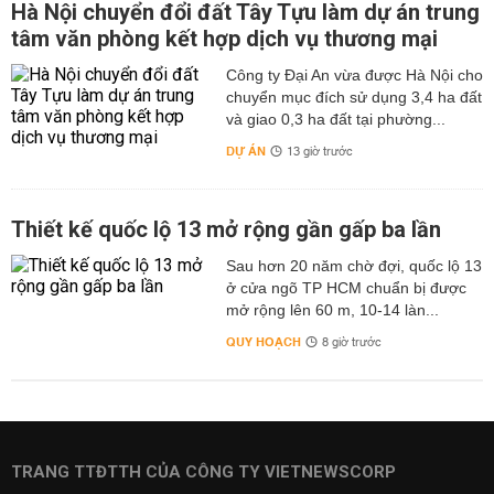
Hà Nội chuyển đổi đất Tây Tựu làm dự án trung
tâm văn phòng kết hợp dịch vụ thương mại
Công ty Đại An vừa được Hà Nội cho
chuyển mục đích sử dụng 3,4 ha đất
và giao 0,3 ha đất tại phường...
DỰ ÁN
13 giờ trước
Thiết kế quốc lộ 13 mở rộng gần gấp ba lần
Sau hơn 20 năm chờ đợi, quốc lộ 13
ở cửa ngõ TP HCM chuẩn bị được
mở rộng lên 60 m, 10-14 làn...
QUY HOẠCH
8 giờ trước
TRANG TTĐTTH CỦA CÔNG TY VIETNEWSCORP