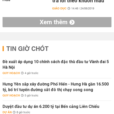
trả lời theo khuôn mẫu'
GIÁO DỤC
14:46 | 24/06/2019
Xem thêm
TIN GIỜ CHÓT
Đề xuất áp dụng 10 chính sách đặc thù đầu tư Vành đai 5
Hà Nội
QUY HOẠCH
4 giờ trước
Hưng Yên sắp xây đường Phố Hiến - Hưng Hà gần 16.500
tỷ, bố trí tuyến đường sắt đô thị chạy song song
QUY HOẠCH
5 giờ trước
Duyệt đầu tư dự án 6.200 tỷ tại Bến cảng Liên Chiểu
DỰ ÁN
8 giờ trước