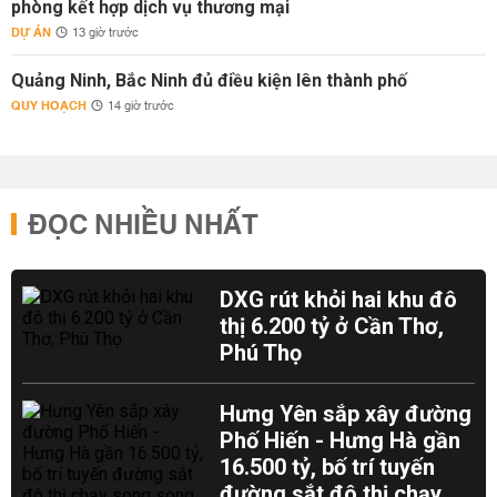
phòng kết hợp dịch vụ thương mại
DỰ ÁN
13 giờ trước
Quảng Ninh, Bắc Ninh đủ điều kiện lên thành phố
QUY HOẠCH
14 giờ trước
ĐỌC NHIỀU NHẤT
DXG rút khỏi hai khu đô
thị 6.200 tỷ ở Cần Thơ,
Phú Thọ
Hưng Yên sắp xây đường
Phố Hiến - Hưng Hà gần
16.500 tỷ, bố trí tuyến
đường sắt đô thị chạy