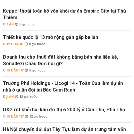
Keppel thoái toàn bộ vốn khỏi dự án Empire City tại Thủ
Thiêm
DỰ ÁN
8 giờ trước
Thiết kế quốc lộ 13 mở rộng gần gấp ba lần
QUY HOẠCH
8 giờ trước
Doanh thu cho thuê đất không bằng bán nhà liền kề,
Sonadezi Châu Đức nói gì?
CHỦ ĐẦU TƯ
8 giờ trước
Trường Phú Holdings - Licogi 14 - Toàn Cầu làm dự án
nhà ở quân đội tại Bắc Cam Ranh
DỰ ÁN
12 giờ trước
DXG rút khỏi hai khu đô thị 6.200 tỷ ở Cần Thơ, Phú Thọ
CHỦ ĐẦU TƯ
12 giờ trước
Hà Nội chuyển đổi đất Tây Tựu làm dự án trung tâm văn