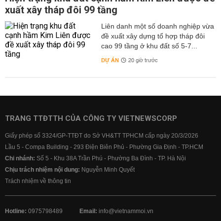
xuất xây tháp đôi 99 tầng
Liên danh một số doanh nghiệp vừa
đề xuất xây dựng tổ hợp tháp đôi
cao 99 tầng ở khu đất số 5-7...
DỰ ÁN
20 giờ trước
TRANG TTĐTTH CỦA CÔNG TY VIETNEWSCORP
Giấy phép số 3324/GP-TTĐT do Sở VH&TT TPHCM cấp ngày 20/3/2026
Lầu 5 - Compa Building - 293 Điện Biên Phủ - Phường Gia Định - TP.HCM
Chi nhánh:
Số 5 - Khu 38A Trần Phú - Phường Ba Đình - TP. Hà Nội
Chịu trách nhiệm nội dung:
Nguyễn Minh Quyết
Trách nhiệm về thông tin
Hotline:
0975798489
Email:
info@vietnammoi.vn