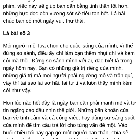
phim, việc này sẽ giúp bạn cân bằng tinh thần tốt hơn,
những bực dọc còn vương sót sẽ tiêu tan hết. Lá bài
chúc bạn có một ngày vui, thư thái.
Lá bài số 3
Mỗi người mỗi lựa chọn cho cuộc sống của mình, vì thế
đừng so sánh, điều ấy chỉ làm bạn thêm nhụt chí và kém
cỏi mà thôi. Đừng so sánh mình với ai, đặc biệt là trong
ngày hôm nay. Bạn có những giá trị riêng của mình,
những giá trị mà mọi người phải ngưỡng mộ và trân quí,
vậy thì tại sao lại sợ hãi, lại tự ti và luôn thấy mình kém
cỏi như vậy.
Hơn lúc nào hết đây là ngày bạn cần phải mạnh mẽ và tự
tin ngẩng cao đầu nhìn thế giới. Những băn khoăn của
bạn về tình cảm và cả công việc, hãy dùng sự sáng suốt
của mình để tìm câu trả lời cho từng vấn đề một. Vào
buổi chiều tối hãy gặp gỡ một người bạn thân, chia sẻ