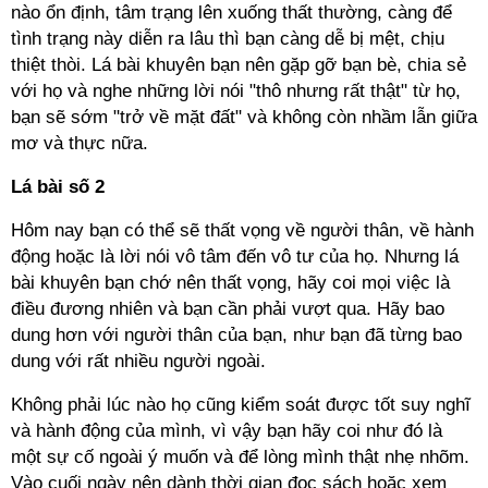
nào ổn định, tâm trạng lên xuống thất thường, càng để
tình trạng này diễn ra lâu thì bạn càng dễ bị mệt, chịu
thiệt thòi. Lá bài khuyên bạn nên gặp gỡ bạn bè, chia sẻ
với họ và nghe những lời nói "thô nhưng rất thật" từ họ,
bạn sẽ sớm "trở về mặt đất" và không còn nhầm lẫn giữa
mơ và thực nữa.
Lá bài số 2
Hôm nay bạn có thể sẽ thất vọng về người thân, về hành
động hoặc là lời nói vô tâm đến vô tư của họ. Nhưng lá
bài khuyên bạn chớ nên thất vọng, hãy coi mọi việc là
điều đương nhiên và bạn cần phải vượt qua. Hãy bao
dung hơn với người thân của bạn, như bạn đã từng bao
dung với rất nhiều người ngoài.
Không phải lúc nào họ cũng kiểm soát được tốt suy nghĩ
và hành động của mình, vì vậy bạn hãy coi như đó là
một sự cố ngoài ý muốn và để lòng mình thật nhẹ nhõm.
Vào cuối ngày nên dành thời gian đọc sách hoặc xem