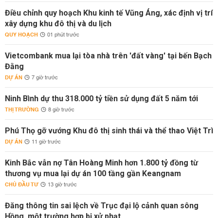
Điều chỉnh quy hoạch Khu kinh tế Vũng Áng, xác định vị trí
xây dựng khu đô thị và du lịch
QUY HOẠCH
01 phút trước
Vietcombank mua lại tòa nhà trên 'đất vàng' tại bến Bạch
Đằng
DỰ ÁN
7 giờ trước
Ninh Bình dự thu 318.000 tỷ tiền sử dụng đất 5 năm tới
THỊ TRƯỜNG
8 giờ trước
Phú Thọ gỡ vướng Khu đô thị sinh thái và thể thao Việt Trì
DỰ ÁN
11 giờ trước
Kinh Bắc vẫn nợ Tân Hoàng Minh hơn 1.800 tỷ đồng từ
thương vụ mua lại dự án 100 tầng gần Keangnam
CHỦ ĐẦU TƯ
13 giờ trước
Đăng thông tin sai lệch về Trục đại lộ cảnh quan sông
Hồng, một trường hợp bị xử phạt