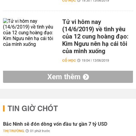
CỔ HỌC
19:30 | 13/06/2019
Tử vi hôm nay
(14/6/2019) về tình yêu
của 12 cung hoàng đạo:
Kim Ngưu nên hạ cái tôi
của mình xuống
CỔ HỌC
19:04 | 13/06/2019
Xem thêm
TIN GIỜ CHÓT
Bắc Ninh sẽ đón dòng vốn đầu tư gần 7 tỷ USD
THỊ TRƯỜNG
01 phút trước