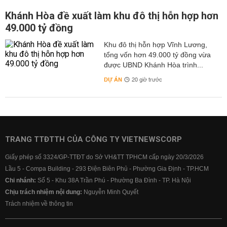
Khánh Hòa đề xuất làm khu đô thị hỗn hợp hơn
49.000 tỷ đồng
Khu đô thị hỗn hợp Vĩnh Lương,
tổng vốn hơn 49.000 tỷ đồng vừa
được UBND Khánh Hòa trình...
DỰ ÁN
20 giờ trước
TRANG TTĐTTH CỦA CÔNG TY VIETNEWSCORP
Giấy phép số 3324/GP-TTĐT do Sở VH&TT TPHCM cấp ngày 20/3/2026
Lầu 5 - Compa Building - 293 Điện Biên Phủ - Phường Gia Định - TP.HCM
Chi nhánh:
Số 5 - Khu 38A Trần Phú - Phường Ba Đình - TP. Hà Nội
Chịu trách nhiệm nội dung:
Nguyễn Minh Quyết
Trách nhiệm về thông tin