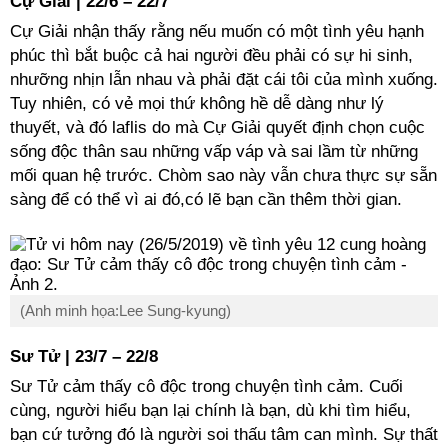
Cự Giải | 22/6 – 22/7
Cự Giải nhận thấy rằng nếu muốn có một tình yêu hạnh
phúc thì bắt buộc cả hai người đều phải có sự hi sinh,
nhưỡng nhịn lẫn nhau và phải đặt cái tôi của mình xuống.
Tuy nhiên, có vẻ mọi thứ không hề dễ dàng như lý
thuyết, và đó laflis do mà Cự Giải quyết định chọn cuộc
sống độc thân sau những vấp váp và sai lầm từ những
mối quan hệ trước. Chòm sao này vẫn chưa thực sự sẵn
sàng để có thể vì ai đó,có lẽ bạn cần thêm thời gian.
(Anh minh họa:Lee Sung-kyung)
Sư Tử | 23/7 – 22/8
Sư Tử cảm thấy cô độc trong chuyện tình cảm. Cuối
cùng, người hiểu bạn lại chính là bạn, dù khi tìm hiểu,
bạn cứ tưởng đó là người soi thấu tâm can mình. Sự thất