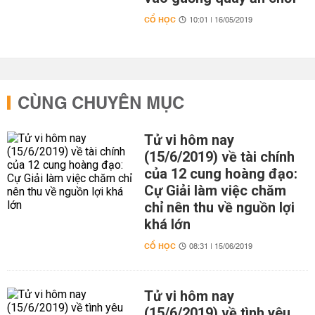
CỔ HỌC
10:01 | 16/05/2019
CÙNG CHUYÊN MỤC
Tử vi hôm nay
(15/6/2019) về tài chính
của 12 cung hoàng đạo:
Cự Giải làm việc chăm
chỉ nên thu về nguồn lợi
khá lớn
CỔ HỌC
08:31 | 15/06/2019
Tử vi hôm nay
(15/6/2019) về tình yêu