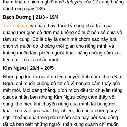
tham khảo, chiêm nghiệm
về tình yêu
của 12 cung hoàng
đạo trong ngày 13/5.
Bạch Dương | 21/3 - 19/4
Tử vi hôm na
y nhận thấy Tuổi Tý đang phải trải qua
quãng thời gian cô đơn mà không có ai ở bên sẻ chia và
tâm sự cùng. Có lẽ đây là cách mà chòm sao này lựa
chọn vì muốn có khoảng thời gian cho riêng mình và
không muốn làm phiền người khác bằng những cảm xúc
tiêu cực của cá nhân mình.
Kim Ngưu | 20/4 – 20/5
Những áp lực từ gia đình lên chuyện tình cảm khiến Kim
Ngưu chỉ muốn buông bỏ tất cả vì bạn đã cảm thấy qúa
mệt mỏi. Mọi căng thẳng, xích mích đều từ chuyện riêng
của cá nhân bạn nhưng Kim Ngưu cũng cảm thấy vô
cùng khó hiểu khi chuyện riêng của mình lại bị người
khác xen vào quá sâu. Tuy nhiên, đó chỉ là những suy
nghĩ thoáng qua trong đầu chòm sao này bởi sau cùng
tất cả bạn biết những người thân xung quanh chỉ muốn