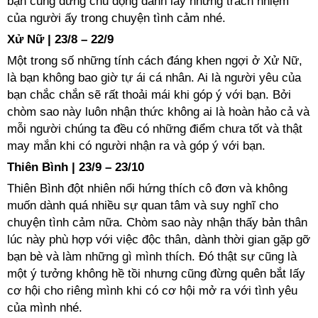
bạn cũng đừng chủ động dành lấy những trách nhiệm
của người ấy trong chuyện tình cảm nhé.
Xử Nữ | 23/8 – 22/9
Một trong số những tính cách đáng khen ngợi ở Xử Nữ,
là bạn không bao giờ tự ái cá nhân. Ai là người yêu của
bạn chắc chắn sẽ rất thoải mái khi góp ý với bạn. Bởi
chòm sao này luôn nhận thức không ai là hoàn hảo cả và
mỗi người chúng ta đều có những điểm chưa tốt và thật
may mắn khi có người nhận ra và góp ý với bạn.
Thiên Bình | 23/9 – 23/10
Thiên Bình đột nhiên nổi hứng thích cô đơn và không
muốn dành quá nhiều sự quan tâm và suy nghĩ cho
chuyện tình cảm nữa. Chòm sao này nhận thấy bản thân
lúc này phù hợp với việc độc thân, dành thời gian gặp gỡ
bạn bè và làm những gì mình thích. Đó thật sự cũng là
một ý tưởng không hề tồi nhưng cũng đừng quên bắt lấy
cơ hội cho riêng mình khi có cơ hội mở ra với tình yêu
của mình nhé.