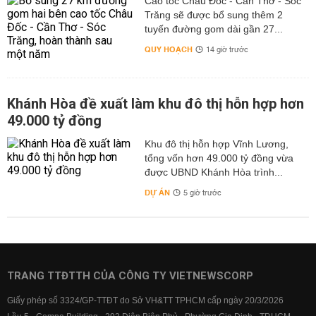
Cao tốc Châu Đốc - Cần Thơ - Sóc
Trăng sẽ được bổ sung thêm 2
tuyến đường gom dài gần 27...
QUY HOẠCH
14 giờ trước
Khánh Hòa đề xuất làm khu đô thị hỗn hợp hơn
49.000 tỷ đồng
Khu đô thị hỗn hợp Vĩnh Lương,
tổng vốn hơn 49.000 tỷ đồng vừa
được UBND Khánh Hòa trình...
DỰ ÁN
5 giờ trước
TRANG TTĐTTH CỦA CÔNG TY VIETNEWSCORP
Giấy phép số 3324/GP-TTĐT do Sở VH&TT TPHCM cấp ngày 20/3/2026