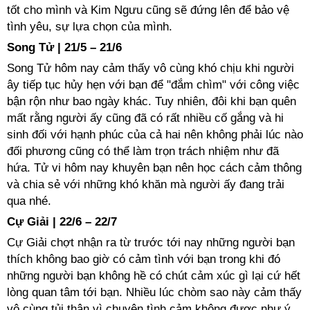
tốt cho mình và Kim Ngưu cũng sẽ đứng lên để bảo vệ
tình yêu, sự lựa chọn của mình.
Song Tử | 21/5 – 21/6
Song Tử hôm nay cảm thấy vô cùng khó chịu khi người
ây tiếp tục hủy hẹn với bạn để "đắm chìm" với công việc
bận rộn như bao ngày khác. Tuy nhiên, đôi khi bạn quên
mất rằng người ấy cũng đã có rất nhiều cố gắng và hi
sinh đối với hạnh phúc của cả hai nên không phải lúc nào
đối phương cũng có thể làm trọn trách nhiệm như đã
hứa. Tử vi hôm nay khuyên bạn nên học cách cảm thông
và chia sẻ với những khó khăn mà người ấy đang trải
qua nhé.
Cự Giải | 22/6 – 22/7
Cự Giải chợt nhận ra từ trước tới nay những người bạn
thích không bao giờ có cảm tình với bạn trong khi đó
những người bạn không hề có chút cảm xúc gì lại cứ hết
lòng quan tâm tới bạn. Nhiều lúc chòm sao này cảm thấy
vô cùng tủi thân vì chuyện tình cảm không được như ý