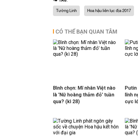
TAG:
Tường Linh
Hoa hậu liên lục địa 2017
CÓ THỂ BẠN QUAN TÂM
Bình chọn: Mĩ nhân Việt nào
Putin
là 'Nữ hoàng thảm đỏ' tuần
lĩnh 
qua? (kì 28)
cực l