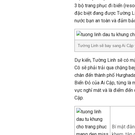
3 bộ trang phục đi biển (res
đặc biệt đang được Tường Li
nước bạn an toàn và đảm bả
Tường Linh sẽ bay sang Ai Cập 
Dự kiến, Tường Linh sẽ có mặ
Cô sẽ phải trải qua chặng bay
chân đến thành phố Hurghada
Biển Đỏ của Ai Cập, từng là 
vực nghỉ mát và là điểm đến 
Cập.
Bí mật đằn
khem, tập 