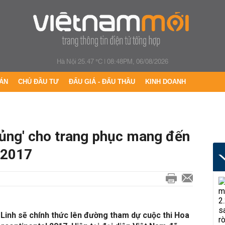
Hà Nội 25.47 °C
|
08:48PM, 06/08/2026
ÁN
CHỦ ĐẦU TƯ
ĐẤU GIÁ - ĐẤU THẦU
KINH DOANH
hủng' cho trang phục mang đến
 2017
Linh sẽ chính thức lên đường tham dự cuộc thi Hoa