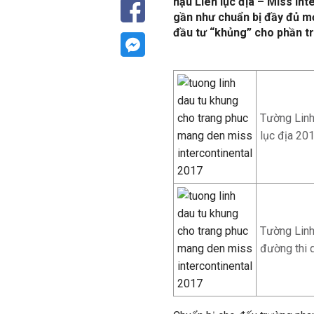
hậu Liên lục địa – Miss Int
gần như chuẩn bị đầy đủ mọ
đầu tư “khủng” cho phần t
Tường Linh 
lục địa 20
Tường Linh
đường thi 