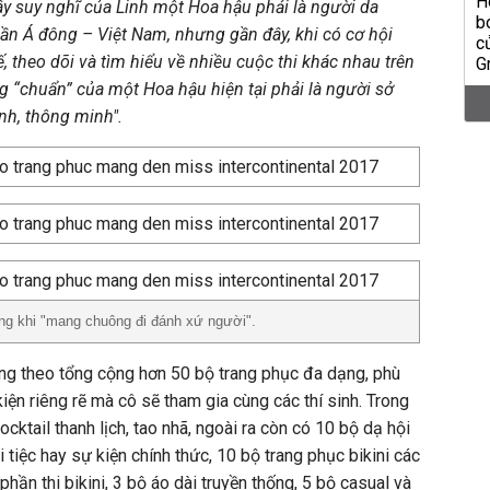
y suy nghĩ của Linh một Hoa hậu phải là người da
uần Á đông – Việt Nam, nhưng gần đây, khi có cơ hội
, theo dõi và tìm hiểu về nhiều cuộc thi khác nhau trên
ng “chuẩn” của một Hoa hậu hiện tại phải là người sở
nh, thông minh".
ng khi "mang chuông đi đánh xứ người".
ng theo tổng cộng hơn 50 bộ trang phục đa dạng, phù
ện riêng rẽ mà cô sẽ tham gia cùng các thí sinh. Trong
cktail thanh lịch, tao nhã, ngoài ra còn có 10 bộ dạ hội
 tiệc hay sự kiện chính thức, 10 bộ trang phục bikini các
hần thi bikini, 3 bộ áo dài truyền thống, 5 bộ casual và