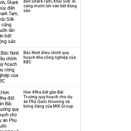
đến Shark Tam, Khải Silk: Ai
cũng muốn lấn sân bất động
Thị trường thường
sản
‘phất lên’ trong tháng 8,
nhóm ngành nào có
tiềm năng dẫn sóng?
Bắc Ninh điều chỉnh quy
hoạch khu công nghiệp của
KBC
Hơn 49ha đất gần Bãi
Trường quy hoạch cho dự
án Phú Quốc Housing và
bóng dáng của MIK Group