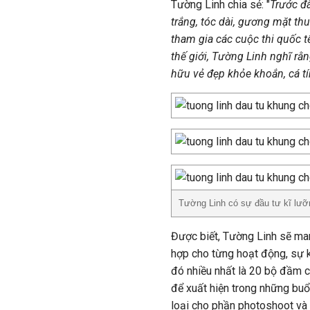
Tường Linh chia sẻ: "
Trước đâ
trắng, tóc dài, gương mặt th
tham gia các cuộc thi quốc tế
thế giới, Tường Linh nghĩ rằ
hữu vẻ đẹp khỏe khoắn, cá tí
Tường Linh có sự đầu tư kĩ lưỡ
Được biết, Tường Linh sẽ ma
hợp cho từng hoạt động, sự ki
đó nhiều nhất là 20 bộ đầm co
để xuất hiện trong những buổi
loại cho phần photoshoot và p