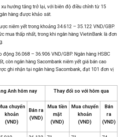
xu hướng tăng trở lại, với biên độ điều chỉnh từ 15
gân hàng được khảo sát.
được niêm yết trong khoảng 34.612 – 35.122 VND/GBP.
 mua thấp nhất, trong khi ngân hàng VietinBank là đơn
g.
 dao động 36.068 – 36.906 VND/GBP. Ngân hàng HSBC
hất, còn ngân hàng Sacombank niêm yết giá bán cao
ợc ghi nhận tại ngân hàng Sacombank, đạt 101 đơn vị
ảng Anh hôm nay
Thay đổi so với hôm qua
Mua chuyển
Mua tiền
Mua chuyển
Bán
Bán ra
khoản
mặt
khoản
ra
(VND)
(VND)
(VND)
(VND)
(VND)