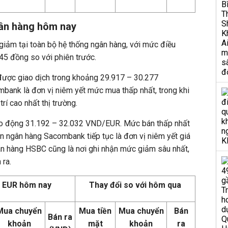
gân hàng hôm nay
giảm tại toàn bộ hệ thống ngân hàng, với mức điều
45 đồng so với phiên trước.
được giao dịch trong khoảng 29.917 – 30.277
ank là đơn vị niêm yết mức mua thấp nhất, trong khi
í cao nhất thị trường.
 dao động 31.192 – 32.032 VND/EUR. Mức bán thấp nhất
n ngân hàng Sacombank tiếp tục là đơn vị niêm yết giá
ân hàng HSBC cũng là nơi ghi nhận mức giảm sâu nhất,
 ra.
á EUR hôm nay
Thay đổi so với hôm qua
Mua chuyển
Mua tiền
Mua chuyển
Bán
Bán ra
khoản
mặt
khoản
ra