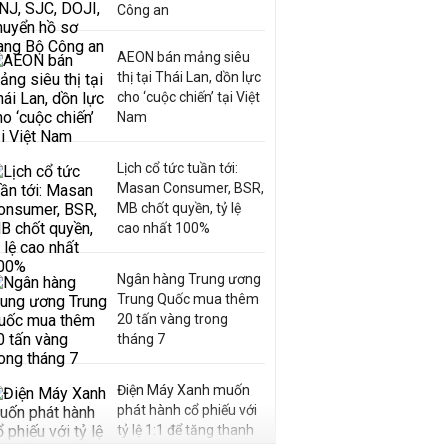
Công an
AEON bán mảng siêu
thị tại Thái Lan, dồn lực
cho ‘cuộc chiến’ tại Việt
Nam
Lịch cổ tức tuần tới:
Masan Consumer, BSR,
MB chốt quyền, tỷ lệ
cao nhất 100%
Ngân hàng Trung ương
Trung Quốc mua thêm
20 tấn vàng trong
tháng 7
Điện Máy Xanh muốn
phát hành cổ phiếu với
tỷ lệ 1:1 để tăng thanh