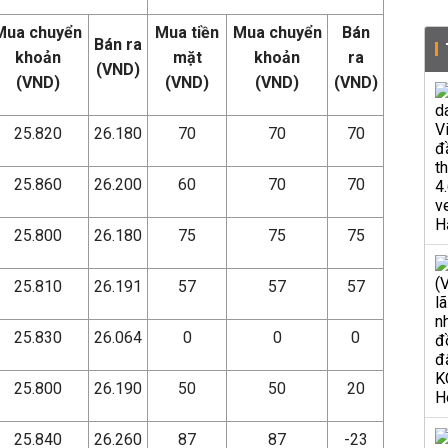
Mua chuyển
Mua tiền
Mua chuyển
Bán
Bán ra
khoản
mặt
khoản
ra
(VND)
(VND)
(VND)
(VND)
(VND)
25.820
26.180
70
70
70
25.860
26.200
60
70
70
25.800
26.180
75
75
75
25.810
26.191
57
57
57
25.830
26.064
0
0
0
25.800
26.190
50
50
20
25.840
26.260
87
87
-23