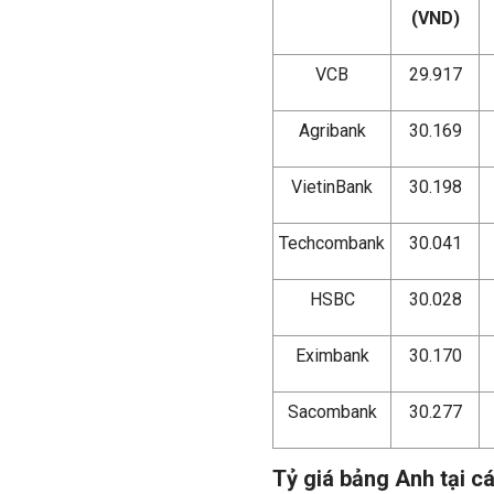
(VND)
VCB
29.917
Agribank
30.169
VietinBank
30.198
Techcombank
30.041
HSBC
30.028
Eximbank
30.170
Sacombank
30.277
Tỷ giá bảng Anh tại 