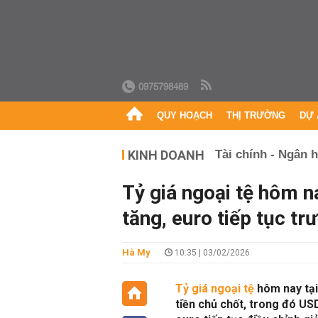
0975798489
QUY HOẠCH
THỊ TRƯỜNG
DỰ 
KINH DOANH
Tài chính - Ngân 
Tỷ giá ngoại tệ hôm 
tăng, euro tiếp tục trư
Hà My
10:35 | 03/02/2026
Tỷ giá ngoại tệ
hôm nay tại
tiền chủ chốt, trong đó US