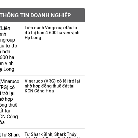
khoản
THÔNG TIN DOANH NGHIỆP
Sau nhịp điều chỉnh
mạnh, CTCK nhìn thấy
Liên danh Vingroup đầu tư
cơ hội ở nhóm cổ phiếu
đô thị hơn 4.600 ha ven vịnh
nào?
Hạ Long
Một thương hiệu thời
trang Việt đóng cửa
sau 5 năm hoạt động,
thanh lý toàn bộ cửa
hàng
Vinaruco (VRG) có lãi trở lại
nhờ hợp đồng thuê đất tại
TOP 10 ngân hàng lãi
KCN Cộng Hòa
lớn nhất từ kinh doanh
ngoại hối nửa đầu năm
2026: Vietcombank
quán quân, ACB dẫn
đầu nhóm tư nhân
Từ Shark Bình, Shark Thủy
Công ty 100 tỷ của