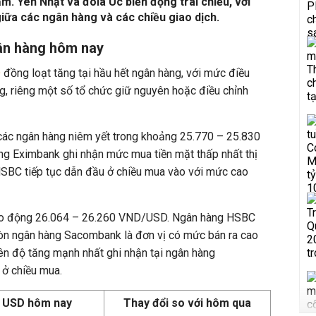
ảm. Yen Nhật và đôla Úc biến động trái chiều, với
iữa các ngân hàng và các chiều giao dịch.
gân hàng hôm nay
D
đồng loạt tăng tại hầu hết ngân hàng, với mức điều
g, riêng một số tổ chức giữ nguyên hoặc điều chỉnh
ác ngân hàng niêm yết trong khoảng 25.770 – 25.830
g Eximbank ghi nhận mức mua tiền mặt thấp nhất thị
 HSBC tiếp tục dẫn đầu ở chiều mua vào với mức cao
 dao động 26.064 – 26.260 VND/USD. Ngân hàng HSBC
còn ngân hàng Sacombank là đơn vị có mức bán ra cao
ên độ tăng mạnh nhất ghi nhận tại ngân hàng
 ở chiều mua.
á USD hôm nay
Thay đổi so với hôm qua