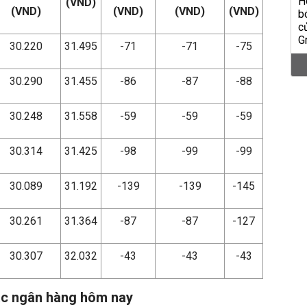
(VND)
(VND)
(VND)
(VND)
(VND)
30.220
31.495
-71
-71
-75
30.290
31.455
-86
-87
-88
30.248
31.558
-59
-59
-59
30.314
31.425
-98
-99
-99
30.089
31.192
-139
-139
-145
30.261
31.364
-87
-87
-127
30.307
32.032
-43
-43
-43
các ngân hàng hôm nay