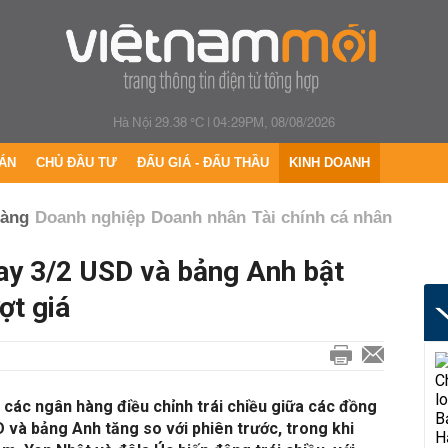
Hà Nội 29.38 °C
|
04:29PM, 08/08/2026
ÁN
CHỦ ĐẦU TƯ
ĐẤU GIÁ - ĐẤU THẦU
KINH DOANH
hàng
Doanh nghiệp
Doanh nhân
Tài chính cá nhân
nay 3/2 USD và bảng Anh bật
ợt giá
 các ngân hàng điều chỉnh trái chiều giữa các đồng
D và bảng Anh tăng so với phiên trước, trong khi