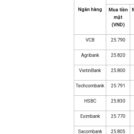
Ngân hàng
Mua tiền
mặt
(VND)
VCB
25.790
Agribank
25.820
VietinBank
25.800
Techcombank
25.791
HSBC
25.830
Eximbank
25.770
Sacombank
25.805