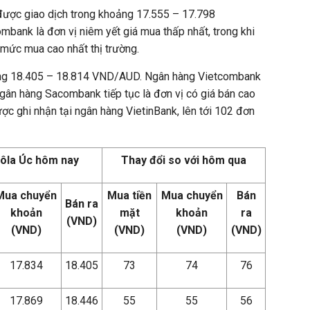
ược giao dịch trong khoảng 17.555 – 17.798
ank là đơn vị niêm yết giá mua thấp nhất, trong khi
mức mua cao nhất thị trường.
động 18.405 – 18.814 VND/AUD. Ngân hàng Vietcombank
gân hàng Sacombank tiếp tục là đơn vị có giá bán cao
c ghi nhận tại ngân hàng VietinBank, lên tới 102 đơn
đôla Úc hôm nay
Thay đổi so với hôm qua
Mua chuyển
Mua tiền
Mua chuyển
Bán
Bán ra
khoản
mặt
khoản
ra
(VND)
(VND)
(VND)
(VND)
(VND)
17.834
18.405
73
74
76
17.869
18.446
55
55
56