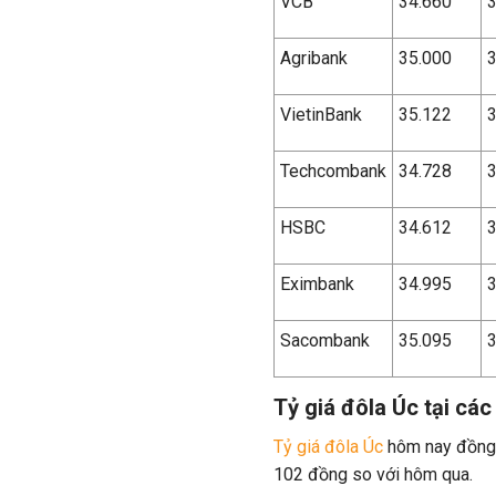
VCB
34.660
3
Agribank
35.000
3
VietinBank
35.122
3
Techcombank
34.728
3
HSBC
34.612
3
Eximbank
34.995
3
Sacombank
35.095
3
Tỷ giá đôla Úc tại cá
Tỷ giá đôla Úc
hôm nay đồng 
102 đồng so với hôm qua.