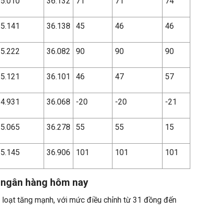
5.010
36.132
71
71
74
5.141
36.138
45
46
46
5.222
36.082
90
90
90
5.121
36.101
46
47
57
4.931
36.068
-20
-20
-21
5.065
36.278
55
55
15
5.145
36.906
101
101
101
c ngân hàng hôm nay
loạt tăng mạnh, với mức điều chỉnh từ 31 đồng đến