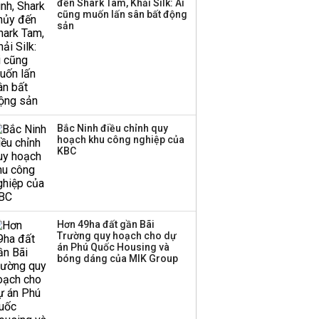
đến Shark Tam, Khải Silk: Ai
Huấn Hoa Hồng bỗng
cũng muốn lấn sân bất động
dưng ‘biến mất’, một
sản
công ty khác đã giải thể
Bắc Ninh điều chỉnh quy
hoạch khu công nghiệp của
KBC
Hơn 49ha đất gần Bãi
Trường quy hoạch cho dự
án Phú Quốc Housing và
bóng dáng của MIK Group