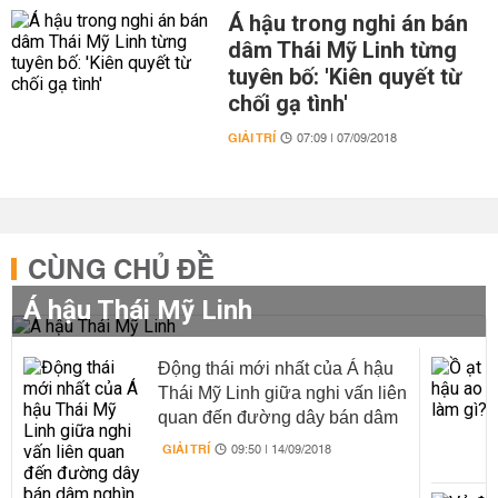
Á hậu trong nghi án bán
dâm Thái Mỹ Linh từng
tuyên bố: 'Kiên quyết từ
chối gạ tình'
GIẢI TRÍ
07:09 | 07/09/2018
CÙNG CHỦ ĐỀ
Á hậu Thái Mỹ Linh
Động thái mới nhất của Á hậu
Thái Mỹ Linh giữa nghi vấn liên
quan đến đường dây bán dâm
nghìn USD
GIẢI TRÍ
09:50 | 14/09/2018