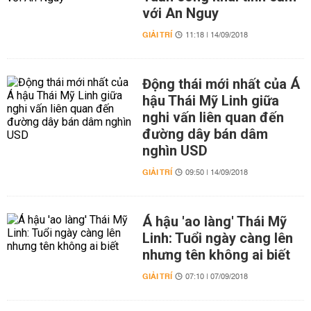
với An Nguy
GIẢI TRÍ
11:18 | 14/09/2018
Động thái mới nhất của Á
hậu Thái Mỹ Linh giữa
nghi vấn liên quan đến
đường dây bán dâm
nghìn USD
GIẢI TRÍ
09:50 | 14/09/2018
Á hậu 'ao làng' Thái Mỹ
Linh: Tuổi ngày càng lên
nhưng tên không ai biết
GIẢI TRÍ
07:10 | 07/09/2018