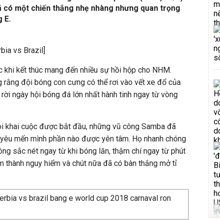
 có một chiến thắng nhẹ nhàng nhưng quan trọng
 E.
bia vs Brazil]
 khi kết thúc mang đến nhiều sự hồi hộp cho NHM.
 rằng đội bóng con cưng có thể rơi vào vết xe đổ của
 rời ngày hội bóng đá lớn nhất hành tinh ngay từ vòng
còi khai cuộc được bắt đầu, những vũ công Samba đã
 yêu mến mình phần nào được yên tâm. Họ nhanh chóng
ông sắc nét ngay từ khi bóng lăn, thậm chí ngay từ phút
m thành nguy hiểm và chút nữa đã có bàn thắng mở tỉ