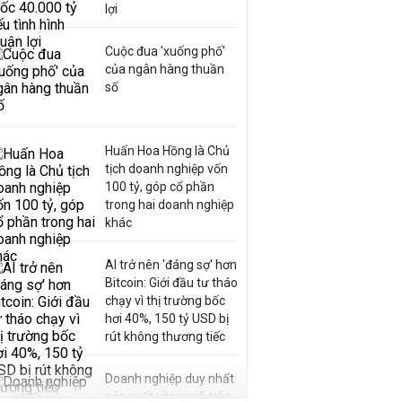
lợi
Cuộc đua 'xuống phố'
của ngân hàng thuần
số
Huấn Hoa Hồng là Chủ
tịch doanh nghiệp vốn
100 tỷ, góp cổ phần
trong hai doanh nghiệp
khác
AI trở nên 'đáng sợ' hơn
Bitcoin: Giới đầu tư tháo
chạy vì thị trường bốc
hơi 40%, 150 tỷ USD bị
rút không thương tiếc
Doanh nghiệp duy nhất
sản xuất vàng mã trên