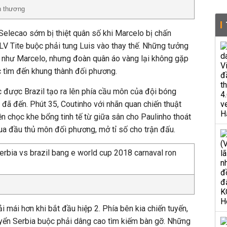
n thương
 Selecao sớm bị thiệt quân số khi Marcelo bị chấn
LV Tite buộc phải tung Luis vào thay thế. Những tưởng
t như Marcelo, nhưng đoàn quân áo vàng lại không gặp
c tìm đến khung thành đối phương.
 được Brazil tạo ra lên phía cầu môn của đội bóng
 đã đến. Phút 35, Coutinho với nhãn quan chiến thuật
n chọc khe bổng tinh tế từ giữa sân cho Paulinho thoát
ua đầu thủ môn đối phương, mở tỉ số cho trận đấu.
ải mái hơn khi bắt đầu hiệp 2. Phía bên kia chiến tuyến,
tuyển Serbia buộc phải dâng cao tìm kiếm bàn gỡ. Những