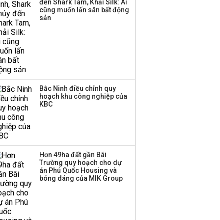
đến Shark Tam, Khải Silk: Ai
‘phất lên’ trong tháng 8,
cũng muốn lấn sân bất động
nhóm ngành nào có
sản
tiềm năng dẫn sóng?
Bắc Ninh điều chỉnh quy
hoạch khu công nghiệp của
KBC
Hơn 49ha đất gần Bãi
Trường quy hoạch cho dự
án Phú Quốc Housing và
bóng dáng của MIK Group