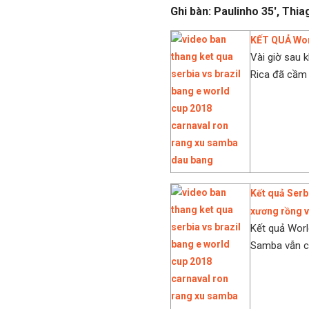
Ghi bàn: Paulinho 35', Thiag
KẾT QUẢ Worl
Vài giờ sau 
Rica đã cầm 
Kết quả Serb
xương rồng 
Kết quả World
Samba vẫn ch