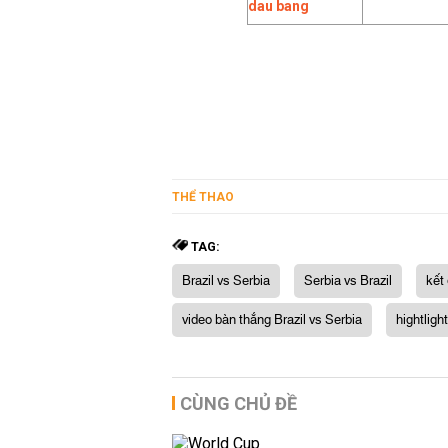
THỂ THAO
TAG:
Brazil vs Serbia
Serbia vs Brazil
kết
video bàn thắng Brazil vs Serbia
hightligh
CÙNG CHỦ ĐỀ