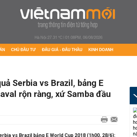
Hà Nội 27.31 °C
|
01:08PM, 06/08/2026
ÁN
CHỦ ĐẦU TƯ
ĐẤU GIÁ - ĐẤU THẦU
KINH DOANH
uả Serbia vs Brazil, bảng E
aval rộn ràng, xứ Samba đầu
erbia vs Brazil bảng E World Cup 2018 (1h00, 28/6):