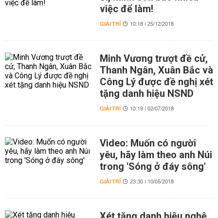
việc để làm!
GIẢI TRÍ
10:18 | 25/12/2018
Minh Vương trượt đề cử,
Thanh Ngân, Xuân Bắc và
Công Lý được đề nghị xét
tặng danh hiệu NSND
GIẢI TRÍ
10:19 | 02/07/2018
Video: Muốn có người
yêu, hãy làm theo anh Núi
trong 'Sóng ở đáy sông'
GIẢI TRÍ
23:30 | 10/05/2018
Xét tặng danh hiệu nghệ