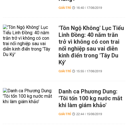
GIẢI TRÍ
16:40 | 17/06/2019
'Tôn Ngộ Không' Lục Tiểu
Linh Đồng: 40 năm trăn
trở vì không có con trai
nối nghiệp sau vai diễn
kinh điển trong 'Tây Du
Ký'
GIẢI TRÍ
15:55 | 17/06/2019
Danh ca Phương Dung:
'Tôi tốn 100 kg nước mắt
khi làm giám khảo'
GIẢI TRÍ
22:44 | 15/06/2019