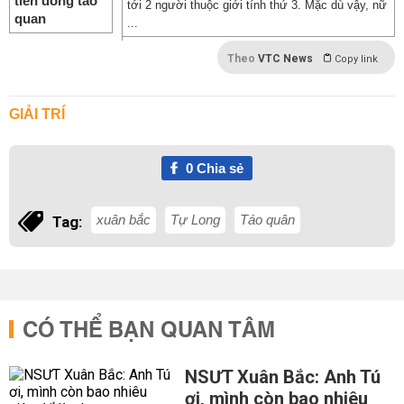
tới 2 người thuộc giới tính thứ 3. Mặc dù vậy, nữ
...
Theo
VTC News
Copy link
GIẢI TRÍ
0
Chia sẻ
xuân bắc
Tự Long
Táo quân
Tag:
CÓ THỂ BẠN QUAN TÂM
NSƯT Xuân Bắc: Anh Tú
ơi, mình còn bao nhiêu