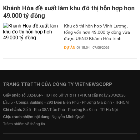
Khánh Hòa đề xuất làm khu đô thị hỗn hợp hơn
49.000 tỷ đồng
Khu đô thị hỗn hợp Vĩnh Lương,
tổng vốn hơn 49.000 tỷ đồng vừa
được UBND Khánh Hòa trình...
DỰ ÁN
15:04 | 07/08/2026
TRANG TTĐTTH CỦA CÔNG TY VIETNEWSCORP
Giấy phép số 3324/GP-TTĐT do Sở VH&TT TPHCM cấp ngày 20/3/2026
Lầu 5 - Compa Building - 293 Điện Biên Phủ - Phường Gia Định - TP.HCM
Chi nhánh:
Số 5 - Khu 38A Trần Phú - Phường Ba Đình - TP. Hà Nội
Chịu trách nhiệm nội dung:
Nguyễn Minh Quyết
Trách nhiệm về thông tin