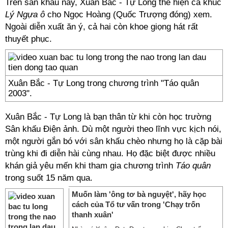
Trên sân khấu này, Xuân Bắc - Tự Long thể hiện ca khúc
Lý Ngựa ô
cho Ngọc Hoàng (Quốc Trượng đóng) xem.
Ngoài diễn xuất ăn ý, cả hai còn khoe giọng hát rất
thuyết phục.
Xuân Bắc - Tự Long trong chương trình "Táo quân
2003".
Xuân Bắc - Tự Long là bạn thân từ khi còn học trường
Sân khấu Điện ảnh. Dù một người theo lĩnh vực kịch nói,
một người gắn bó với sân khấu chèo nhưng họ là cặp bài
trùng khi đi diễn hài cùng nhau. Họ đặc biệt được nhiều
khán giả yêu mến khi tham gia chương trình
Táo quân
trong suốt 15 năm qua.
Muốn làm 'ông tơ bà nguyệt', hãy học
cách của Tổ tư vấn trong 'Chạy trốn
thanh xuân'