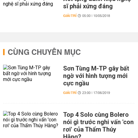
sĩ phải xứng đáng
GIẢI TRÍ
05:00 | 10/05/2018
CÙNG CHUYÊN MỤC
Sơn Tùng M-TP gây bất
ngờ với hình tượng mới
cực ngầu
GIẢI TRÍ
23:00 | 17/06/2019
Top 4 Solo cùng Bolero
nói gì trước nghi vấn 'con
rơi' của Thẩm Thúy
Hằng?