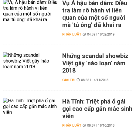
Vụ Á hậu bán dâm: Điều
tra làm rõ hành vi liên
quan của một số người
mà 'tú ông' đã khai ra
PHÁP LUẬT
04:59 | 18/02/2019
Những scandal showbiz
Việt gây 'náo loạn' năm
2018
GIẢI TRÍ
08:35 | 14/11/2018
Hà Tĩnh: Triệt phá ổ gái
gọi cao cấp gắn mác sinh
viên
PHÁP LUẬT
08:57 | 16/10/2018