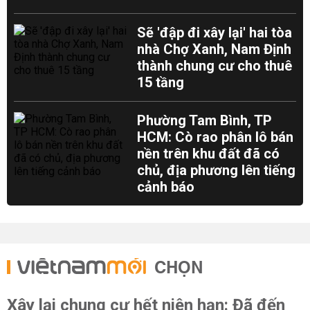
Sẽ 'đập đi xây lại' hai tòa
nhà Chợ Xanh, Nam Định
thành chung cư cho thuê
15 tầng
Phường Tam Bình, TP
HCM: Cò rao phân lô bán
nền trên khu đất đã có
chủ, địa phương lên tiếng
cảnh báo
CHỌN
Xây lại chung cư hết niên hạn: Đã đến