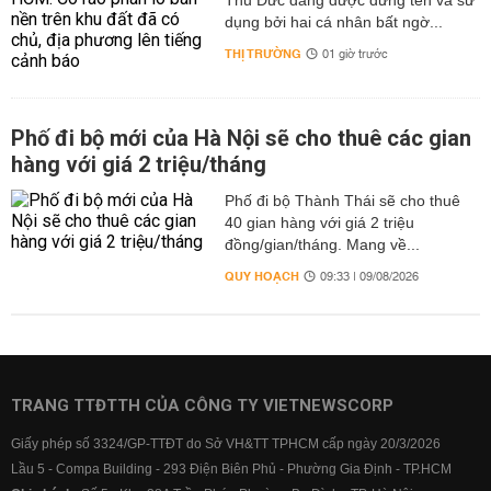
Thủ Đức đang được đứng tên và sử
dụng bởi hai cá nhân bất ngờ...
THỊ TRƯỜNG
01 giờ trước
Phố đi bộ mới của Hà Nội sẽ cho thuê các gian
hàng với giá 2 triệu/tháng
Phố đi bộ Thành Thái sẽ cho thuê
40 gian hàng với giá 2 triệu
đồng/gian/tháng. Mang về...
QUY HOẠCH
09:33 | 09/08/2026
TRANG TTĐTTH CỦA CÔNG TY VIETNEWSCORP
Giấy phép số 3324/GP-TTĐT do Sở VH&TT TPHCM cấp ngày 20/3/2026
Lầu 5 - Compa Building - 293 Điện Biên Phủ - Phường Gia Định - TP.HCM