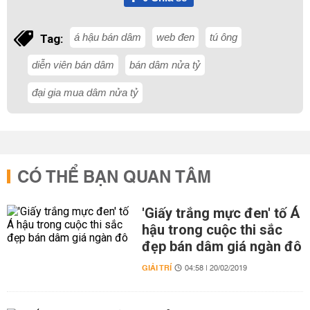
á hậu bán dâm
web đen
tú ông
Tag:
diễn viên bán dâm
bán dâm nửa tỷ
đại gia mua dâm nửa tỷ
CÓ THỂ BẠN QUAN TÂM
'Giấy trắng mực đen' tố Á
hậu trong cuộc thi sắc
đẹp bán dâm giá ngàn đô
GIẢI TRÍ
04:58 | 20/02/2019