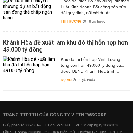
Theo đại diện Bộ Xây dựng, dự thảo
Luật Kinh doanh Bất động sản sửa
đổi quy định, đối với dự án...
THỊ TRƯỜNG
18 giờ trước
Khánh Hòa đề xuất làm khu đô thị hỗn hợp hơn
49.000 tỷ đồng
Khu đô thị hỗn hợp Vĩnh Lương,
tổng vốn hơn 49.000 tỷ đồng vừa
được UBND Khánh Hòa trình...
DỰ ÁN
14 giờ trước
TRANG TTĐTTH CỦA CÔNG TY VIETNEWSCORP
Giấy phép số 3324/GP-TTĐT do Sở VH&TT TPHCM cấp ngày 20/3/2026
Lầu 5 - Compa Building - 293 Điện Biên Phủ - Phường Gia Định - TP.HCM