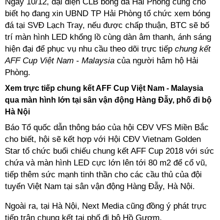
Ngày 10/12, đại diện CLB bóng đá Hải Phòng cũng cho
biết họ đang xin UBND TP Hải Phòng tổ chức xem bóng
đá tại SVĐ Lạch Tray, nếu được chấp thuận, BTC sẽ bố
trí màn hình LED khổng lồ cùng dàn âm thanh, ánh sáng
hiện đại để phục vụ nhu cầu theo dõi trực tiếp
chung kết
AFF Cup Việt Nam - Malaysia
của người hâm hộ Hải
Phòng.
Xem trực tiếp chung kết AFF Cup Việt Nam - Malaysia
qua màn hình lớn tại sân vận động Hàng Đẫy, phố đi bộ
Hà Nội
Báo Tổ quốc dẫn thông báo của hội CĐV VFS Miền Bắc
cho biết, hội sẽ kết hợp với Hội CĐV Vietnam Golden
Star tổ chức buổi chiếu chung kết AFF Cup 2018 với sức
chứa và màn hình LED cực lớn lên tới 80 m2 để cổ vũ,
tiếp thêm sức mạnh tinh thần cho các cầu thủ của đội
tuyển Việt Nam tại sân vận động Hàng Đẫy, Hà Nội.
Ngoài ra, tại Hà Nội, Next Media cũng đồng ý phát trực
tiếp trận chung kết tại phố đi bộ Hồ Gươm.