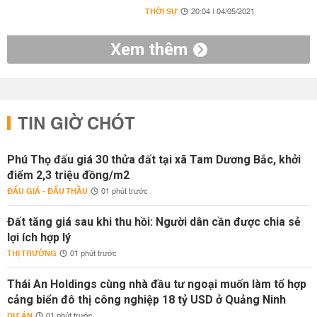
THỜI SỰ
20:04 | 04/05/2021
Xem thêm
TIN GIỜ CHÓT
Phú Thọ đấu giá 30 thửa đất tại xã Tam Dương Bắc, khởi
điểm 2,3 triệu đồng/m2
ĐẤU GIÁ - ĐẤU THẦU
01 phút trước
Đất tăng giá sau khi thu hồi: Người dân cần được chia sẻ
lợi ích hợp lý
THỊ TRƯỜNG
01 phút trước
Thái An Holdings cùng nhà đầu tư ngoại muốn làm tổ hợp
cảng biển đô thị công nghiệp 18 tỷ USD ở Quảng Ninh
DỰ ÁN
01 phút trước