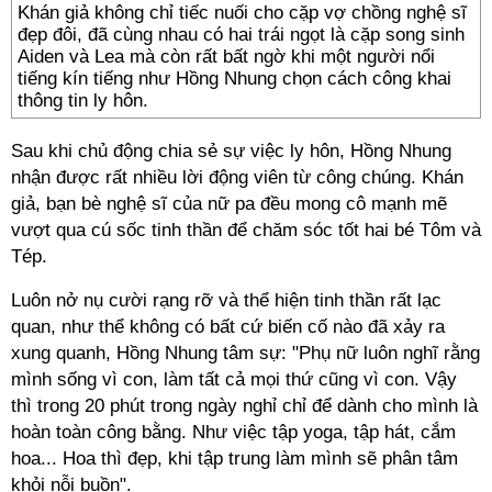
Khán giả không chỉ tiếc nuối cho cặp vợ chồng nghệ sĩ
đẹp đôi, đã cùng nhau có hai trái ngọt là cặp song sinh
Aiden và Lea mà còn rất bất ngờ khi một người nổi
tiếng kín tiếng như Hồng Nhung chọn cách công khai
thông tin ly hôn.
Sau khi chủ động chia sẻ sự việc ly hôn, Hồng Nhung
nhận được rất nhiều lời động viên từ công chúng. Khán
giả, bạn bè nghệ sĩ của nữ pa đều mong cô mạnh mẽ
vượt qua cú sốc tinh thần để chăm sóc tốt hai bé Tôm và
Tép.
Luôn nở nụ cười rạng rỡ và thể hiện tinh thần rất lạc
quan, như thể không có bất cứ biến cố nào đã xảy ra
xung quanh, Hồng Nhung tâm sự: "Phụ nữ luôn nghĩ rằng
mình sống vì con, làm tất cả mọi thứ cũng vì con. Vậy
thì trong 20 phút trong ngày nghỉ chỉ để dành cho mình là
hoàn toàn công bằng. Như việc tập yoga, tập hát, cắm
hoa... Hoa thì đẹp, khi tập trung làm mình sẽ phân tâm
khỏi nỗi buồn".