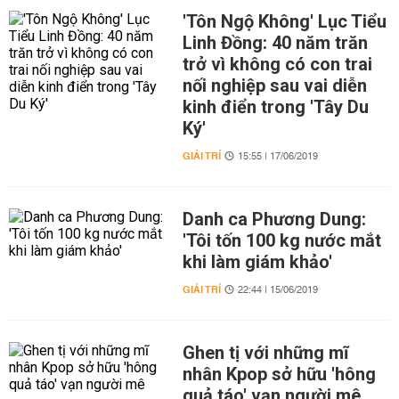
'Tôn Ngộ Không' Lục Tiểu
Linh Đồng: 40 năm trăn
trở vì không có con trai
nối nghiệp sau vai diễn
kinh điển trong 'Tây Du
Ký'
GIẢI TRÍ
15:55 | 17/06/2019
Danh ca Phương Dung:
'Tôi tốn 100 kg nước mắt
khi làm giám khảo'
GIẢI TRÍ
22:44 | 15/06/2019
Ghen tị với những mĩ
nhân Kpop sở hữu 'hông
quả táo' vạn người mê