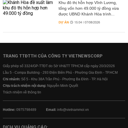
Khu đô thị hỗn hợp Vĩnh Lương,
tổng vốn hơn 49.000 tỷ đồng vừa
được UBND Khánh Hòa trình...
DỰ ÁN
15:04 | 07/08/2026
TRANG TTĐTTH CỦA CÔNG TY VIETNEWSCORP
Giấy phép số 3324/GP-TTĐT do Sở VH&TT TPHCM cấp ngày 20/3/2026
Lầu 5 - Compa Building - 293 Điện Biên Phủ - Phường Gia Định - TP.HCM
Chi nhánh:
Số 5 - Khu 38A Trần Phú - Phường Ba Đình - TP. Hà Nội
Chịu trách nhiệm nội dung:
Nguyễn Minh Quyết
Trách nhiệm về thông tin
Hotline:
0975798489
Email:
info@vietnammoi.vn
DỊCH VỤ QUẢNG CÁO: