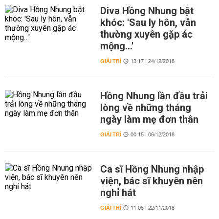
Diva Hồng Nhung bật
khóc: 'Sau ly hôn, vẫn
thường xuyên gặp ác
mộng…'
GIẢI TRÍ
13:17 | 24/12/2018
Hồng Nhung lần đầu trải
lòng về những tháng
ngày làm mẹ đơn thân
GIẢI TRÍ
00:15 | 06/12/2018
Ca sĩ Hồng Nhung nhập
viện, bác sĩ khuyên nên
nghỉ hát
GIẢI TRÍ
11:05 | 22/11/2018