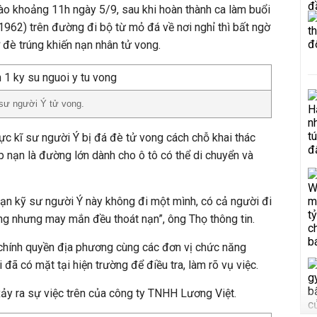
 vào khoảng 11h ngày 5/9, sau khi hoàn thành ca làm buổi
1962) trên đường đi bộ từ mỏ đá về nơi nghỉ thì bất ngờ
 đè trúng khiến nạn nhân tử vong.
 sư người Ý tử vong.
ực kĩ sư người Ý bị đá đè tử vong cách chỗ khai thác
nạn là đường lớn dành cho ô tô có thể di chuyển và
 nạn kỹ sư người Ý này không đi một mình, có cả người đi
ng nhưng may mắn đều thoát nạn”, ông Thọ thông tin.
 chính quyền địa phương cùng các đơn vị chức năng
 đã có mặt tại hiện trường để điều tra, làm rõ vụ việc.
ảy ra sự việc trên của công ty TNHH Lương Việt.