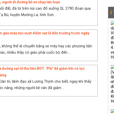
, người đi đường bỏ xe chạy tán loạn
ối đất, đá từ trên núi cao đổ xuống QL 279D đoạn qua
Tạ Bú, huyện Mường La, tỉnh Sơn ...
m gàu máy xúc vượt điểm sạt lở đến trường trước ngày
, không thể di chuyển bằng xe máy hay các phương tiện
ác, nhiều thầy cô giáo phải cuốc bộ đến ...
 đường sạt lở thu tiền BOT: 'Phí' đã giảm khi có lực
năng
Dân trí, lãnh đạo xã Lương Thịnh cho biết, ngay khi thấy
ức năng, những người kê ván đã giảm ...