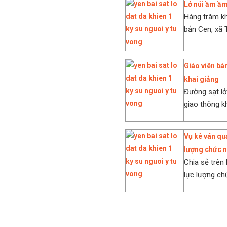
Lở núi ầm ầm
Hàng trăm kh
bản Cen, xã 
Giáo viên bá
khai giảng
Đường sạt lở
giao thông kh
Vụ kê ván qua
lượng chức 
Chia sẻ trên 
lực lượng ch