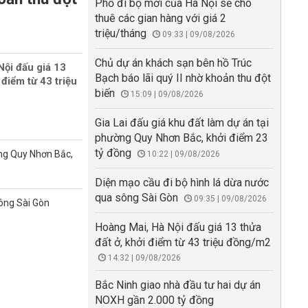
Phố đi bộ mới của Hà Nội sẽ cho
thuê các gian hàng với giá 2
triệu/tháng
09:33 | 09/08/2026
Chủ dự án khách sạn bên hồ Trúc
Nội đấu giá 13
Bạch báo lãi quý II nhờ khoản thu đột
 điểm từ 43 triệu
biến
15:09 | 09/08/2026
Gia Lai đấu giá khu đất làm dự án tại
phường Quy Nhơn Bắc, khởi điểm 23
tỷ đồng
ờng Quy Nhơn Bắc,
10:22 | 09/08/2026
Diện mạo cầu đi bộ hình lá dừa nước
qua sông Sài Gòn
09:35 | 09/08/2026
sông Sài Gòn
Hoàng Mai, Hà Nội đấu giá 13 thửa
đất ở, khởi điểm từ 43 triệu đồng/m2
14:32 | 09/08/2026
Bắc Ninh giao nhà đầu tư hai dự án
NOXH gần 2.000 tỷ đồng