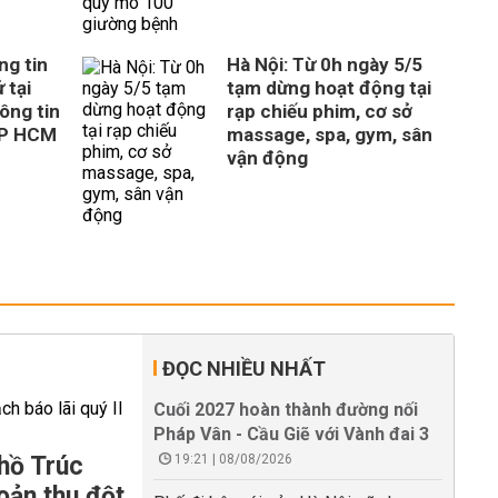
ng tin
Hà Nội: Từ 0h ngày 5/5
 tại
tạm dừng hoạt động tại
ông tin
rạp chiếu phim, cơ sở
TP HCM
massage, spa, gym, sân
vận động
ĐỌC NHIỀU NHẤT
Cuối 2027 hoàn thành đường nối
Pháp Vân - Cầu Giẽ với Vành đai 3
hồ Trúc
19:21 | 08/08/2026
oản thu đột