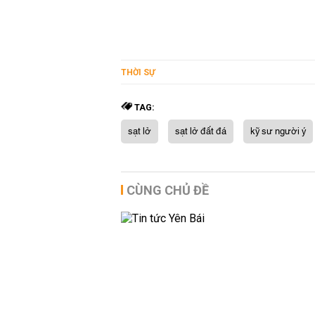
THỜI SỰ
TAG:
sạt lở
sạt lở đất đá
kỹ sư người ý
CÙNG CHỦ ĐỀ