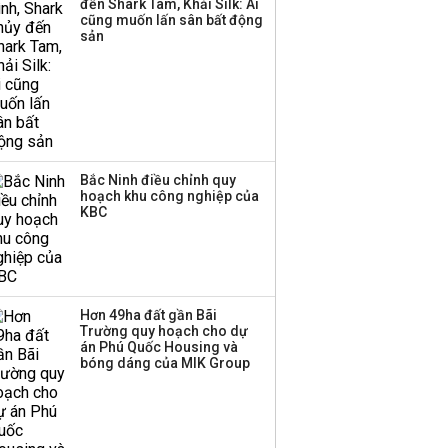
đến Shark Tam, Khải Silk: Ai
cũng muốn lấn sân bất động
sản
Bắc Ninh điều chỉnh quy
hoạch khu công nghiệp của
KBC
Hơn 49ha đất gần Bãi
Mưa đá to như nắm tay trút
Trường quy hoạch cho dự
xuống Yên Bái, nhiều nhà dân
án Phú Quốc Housing và
bóng dáng của MIK Group
hư hỏng
THỜI SỰ
00:06 | 27/04/2019