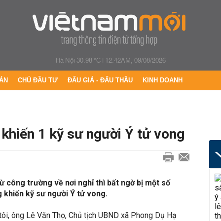
Hà Nội 30.98 °C
|
12:42AM, 09/08/2026
ÁN
CHỦ ĐẦU TƯ
ĐẤU GIÁ - ĐẤU THẦU
KINH DOANH
 khiến 1 kỹ sư người Ý tử vong
ừ công trường về nơi nghỉ thì bất ngờ bị một số
g khiến kỹ sư người Ý tử vong.
 tôi, ông Lê Văn Thọ, Chủ tịch UBND xã Phong Dụ Hạ