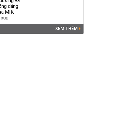
Yên Bái: Bắt trùm 'thánh'
chửi CSGT Trần Đình Sang
PHÁP LUẬT
12:23 | 09/04/2019
XEM THÊM