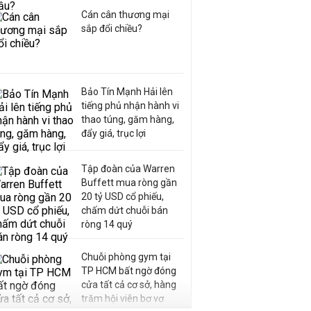
Cán cân thương mại
sắp đổi chiều?
Bảo Tín Mạnh Hải lên
tiếng phủ nhận hành vi
thao túng, găm hàng,
đẩy giá, trục lợi
Tập đoàn của Warren
Buffett mua ròng gần
20 tỷ USD cổ phiếu,
chấm dứt chuỗi bán
ròng 14 quý
Chuỗi phòng gym tại
TP HCM bất ngờ đóng
cửa tất cả cơ sở, hàng
trăm hội viên bơ vơ