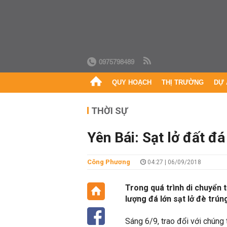
0975798489
QUY HOẠCH
THỊ TRƯỜNG
DỰ 
THỜI SỰ
Yên Bái: Sạt lở đất đá
Công Phương
04:27 | 06/09/2018
Trong quá trình di chuyển t
lượng đá lớn sạt lở đè trún
Sáng 6/9, trao đổi với chúng