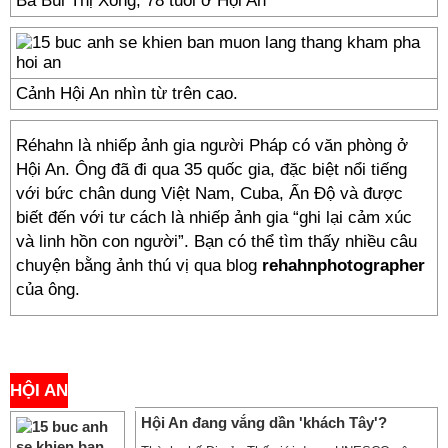
Bà Bùi Thị Xông, 78 tuổi ở Hội An
Cảnh Hội An nhìn từ trên cao.
Réhahn là nhiếp ảnh gia người Pháp có văn phòng ở
Hội An. Ông đã đi qua 35 quốc gia, đặc biệt nổi tiếng
với bức chân dung Việt Nam, Cuba, Ấn Độ và được
biết đến với tư cách là nhiếp ảnh gia “ghi lại cảm xúc
và linh hồn con người”. Bạn có thể tìm thấy nhiều câu
chuyện bằng ảnh thú vị qua blog
rehahnphotographer
của ông.
00
HỘI AN
Hội An đang vắng dần 'khách Tây'?