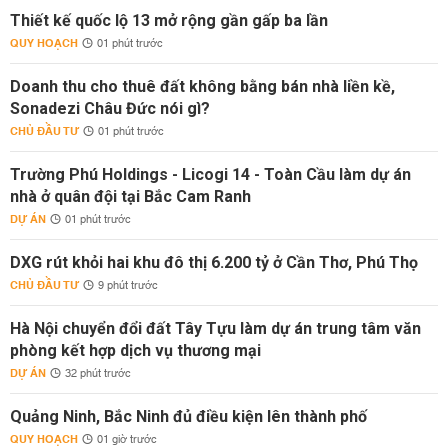
Thiết kế quốc lộ 13 mở rộng gần gấp ba lần
QUY HOẠCH
01 phút trước
Doanh thu cho thuê đất không bằng bán nhà liền kề,
Sonadezi Châu Đức nói gì?
CHỦ ĐẦU TƯ
01 phút trước
Trường Phú Holdings - Licogi 14 - Toàn Cầu làm dự án
nhà ở quân đội tại Bắc Cam Ranh
DỰ ÁN
01 phút trước
DXG rút khỏi hai khu đô thị 6.200 tỷ ở Cần Thơ, Phú Thọ
CHỦ ĐẦU TƯ
9 phút trước
Hà Nội chuyển đổi đất Tây Tựu làm dự án trung tâm văn
phòng kết hợp dịch vụ thương mại
DỰ ÁN
32 phút trước
Quảng Ninh, Bắc Ninh đủ điều kiện lên thành phố
QUY HOẠCH
01 giờ trước