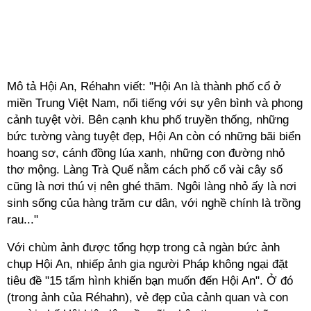
Mô tả Hội An, Réhahn viết: "Hội An là thành phố cổ ở
miền Trung Việt Nam, nổi tiếng với sự yên bình và phong
cảnh tuyệt vời. Bên cạnh khu phố truyền thống, những
bức tường vàng tuyệt đẹp, Hội An còn có những bãi biển
hoang sơ, cánh đồng lúa xanh, những con đường nhỏ
thơ mộng. Làng Trà Quế nằm cách phố cổ vài cây số
cũng là nơi thú vị nên ghé thăm. Ngôi làng nhỏ ấy là nơi
sinh sống của hàng trăm cư dân, với nghề chính là trồng
rau..."
Với chùm ảnh được tổng hợp trong cả ngàn bức ảnh
chụp Hội An, nhiếp ảnh gia người Pháp không ngại đặt
tiêu đề "15 tấm hình khiến bạn muốn đến Hội An". Ở đó
(trong ảnh của Réhahn), vẻ đẹp của cảnh quan và con