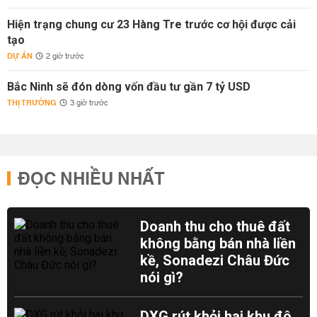
Hiện trạng chung cư 23 Hàng Tre trước cơ hội được cải
tạo
DỰ ÁN
2 giờ trước
Bắc Ninh sẽ đón dòng vốn đầu tư gần 7 tỷ USD
THỊ TRƯỜNG
3 giờ trước
ĐỌC NHIỀU NHẤT
Doanh thu cho thuê đất
không bằng bán nhà liền
kề, Sonadezi Châu Đức
nói gì?
DXG rút khỏi hai khu đô