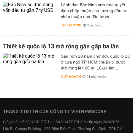
Lãnh đạo Bắc Ninh vừa trao quyết
định chấp thuận chủ trương đầu tư,
chấp thuận nhà đầu tư và...
THỊ TRƯỜNG
3 giờ trước
Thiết kế quốc lộ 13 mở rộng gần gấp ba lần
Sau hơn 20 năm chờ đợi, quốc lộ 13
ở cửa ngõ TP HCM chuẩn bị được
mở rộng lên 60 m, 10-14 làn...
QUY HOẠCH
01 phút trước
TRANG TTĐTTH CỦA CÔNG TY VIETNEWSCORP
Giấy phép số 3324/GP-TTĐT do Sở VH&TT TPHCM cấp ngày 20/3/2026
Lầu 5 - Compa Building - 293 Điện Biên Phủ - Phường Gia Định - TP.HCM