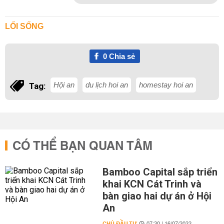
LỐI SỐNG
0
Chia sẻ
Hội an
du lịch hoi an
homestay hoi an
Tag:
CÓ THỂ BẠN QUAN TÂM
Bamboo Capital sắp triển
khai KCN Cát Trinh và
bàn giao hai dự án ở Hội
An
CHỦ ĐẦU TƯ