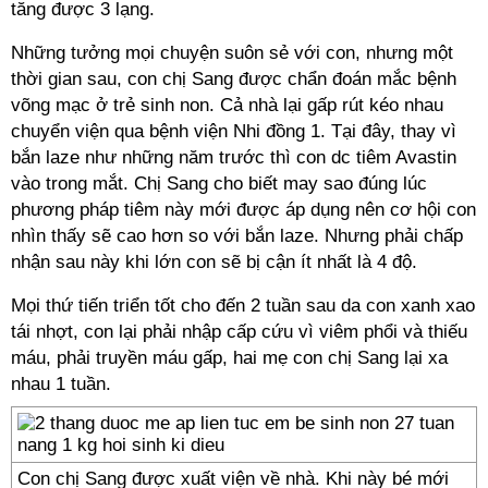
tăng được 3 lạng.
Những tưởng mọi chuyện suôn sẻ với con, nhưng một
thời gian sau, con chị Sang được chẩn đoán mắc bệnh
võng mạc ở trẻ sinh non. Cả nhà lại gấp rút kéo nhau
chuyển viện qua bệnh viện Nhi đồng 1. Tại đây, thay vì
bắn laze như những năm trước thì con dc tiêm Avastin
vào trong mắt. Chị Sang cho biết may sao đúng lúc
phương pháp tiêm này mới được áp dụng nên cơ hội con
nhìn thấy sẽ cao hơn so với bắn laze. Nhưng phải chấp
nhận sau này khi lớn con sẽ bị cận ít nhất là 4 độ.
Mọi thứ tiến triển tốt cho đến 2 tuần sau da con xanh xao
tái nhợt, con lại phải nhập cấp cứu vì viêm phổi và thiếu
máu, phải truyền máu gấp, hai mẹ con chị Sang lại xa
nhau 1 tuần.
Con chị Sang được xuất viện về nhà. Khi này bé mới