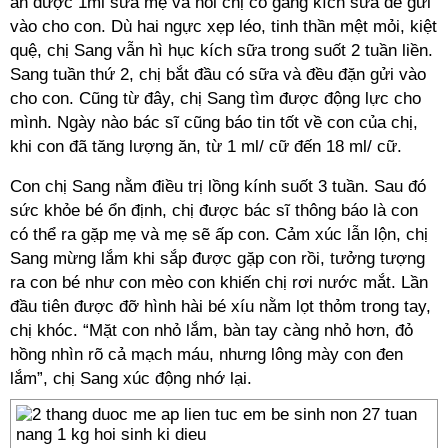
ăn được 1ml sữa mẹ và nói chị cố gắng kích sữa để gửi
vào cho con. Dù hai ngực xẹp léo, tinh thần mệt mỏi, kiệt
quệ, chị Sang vẫn hì hục kích sữa trong suốt 2 tuần liền.
Sang tuần thứ 2, chị bắt đầu có sữa và đều đặn gửi vào
cho con. Cũng từ đây, chị Sang tìm được động lực cho
mình. Ngày nào bác sĩ cũng báo tin tốt về con của chị,
khi con đã tăng lượng ăn, từ 1 ml/ cữ đến 18 ml/ cữ.
Con chị Sang nằm điều trị lồng kính suốt 3 tuần. Sau đó
sức khỏe bé ổn định, chị được bác sĩ thông báo là con
có thể ra gặp mẹ và mẹ sẽ ấp con. Cảm xúc lẫn lộn, chị
Sang mừng lắm khi sắp được gặp con rồi, tưởng tượng
ra con bé như con mèo con khiến chị rơi nước mắt. Lần
đầu tiên được đỡ hình hài bé xíu nằm lọt thỏm trong tay,
chị khóc. “Mặt con nhỏ lắm, bàn tay càng nhỏ hơn, đỏ
hồng nhìn rõ cả mạch máu, nhưng lông mày con đen
lắm”, chị Sang xúc động nhớ lại.