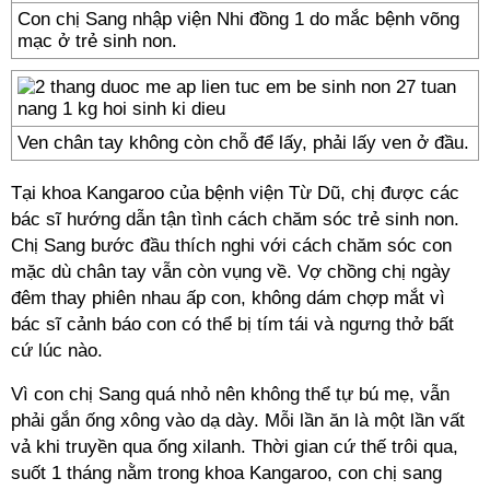
Con chị Sang nhập viện Nhi đồng 1 do mắc bệnh võng
mạc ở trẻ sinh non.
Ven chân tay không còn chỗ để lấy, phải lấy ven ở đầu.
Tại khoa Kangaroo của bệnh viện Từ Dũ, chị được các
bác sĩ hướng dẫn tận tình cách chăm sóc trẻ sinh non.
Chị Sang bước đầu thích nghi với cách chăm sóc con
mặc dù chân tay vẫn còn vụng về. Vợ chồng chị ngày
đêm thay phiên nhau ấp con, không dám chợp mắt vì
bác sĩ cảnh báo con có thể bị tím tái và ngưng thở bất
cứ lúc nào.
Vì con chị Sang quá nhỏ nên không thể tự bú mẹ, vẫn
phải gắn ống xông vào dạ dày. Mỗi lần ăn là một lần vất
vả khi truyền qua ống xilanh. Thời gian cứ thế trôi qua,
suốt 1 tháng nằm trong khoa Kangaroo, con chị sang