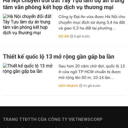
Hà Nội chuyển đổi đất Tây Tựu làm dự án trung
tâm văn phòng kết hợp dịch vụ thương mại
Công ty Đại An vừa được Hà Nội cho
chuyển mục đích sử dụng 3,4 ha đất
và giao 0,3 ha đất tại phường...
DỰ ÁN
6 giờ trước
Thiết kế quốc lộ 13 mở rộng gần gấp ba lần
Sau hơn 20 năm chờ đợi, quốc lộ 13
ở cửa ngõ TP HCM chuẩn bị được
mở rộng lên 60 m, 10-14 làn...
QUY HOẠCH
01 giờ trước
TRANG TTĐTTH CỦA CÔNG TY VIETNEWSCORP