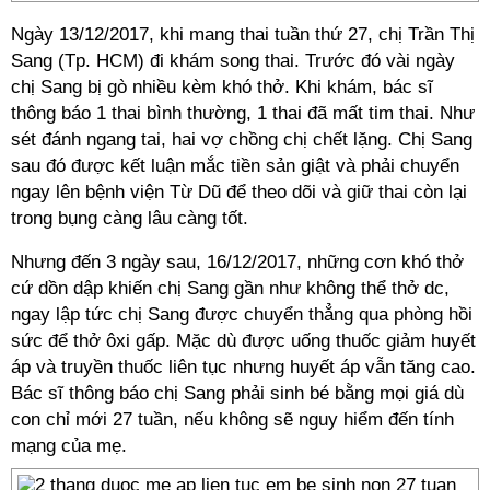
Ngày 13/12/2017, khi mang thai tuần thứ 27, chị Trần Thị
Sang (Tp. HCM) đi khám song thai. Trước đó vài ngày
chị Sang bị gò nhiều kèm khó thở. Khi khám, bác sĩ
thông báo 1 thai bình thường, 1 thai đã mất tim thai. Như
sét đánh ngang tai, hai vợ chồng chị chết lặng. Chị Sang
sau đó được kết luận mắc tiền sản giật và phải chuyển
ngay lên bệnh viện Từ Dũ để theo dõi và giữ thai còn lại
trong bụng càng lâu càng tốt.
Nhưng đến 3 ngày sau, 16/12/2017, những cơn khó thở
cứ dồn dập khiến chị Sang gần như không thể thở dc,
ngay lập tức chị Sang được chuyển thẳng qua phòng hồi
sức để thở ôxi gấp. Mặc dù được uống thuốc giảm huyết
áp và truyền thuốc liên tục nhưng huyết áp vẫn tăng cao.
Bác sĩ thông báo chị Sang phải sinh bé bằng mọi giá dù
con chỉ mới 27 tuần, nếu không sẽ nguy hiểm đến tính
mạng của mẹ.