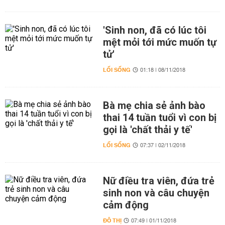
'Sinh non, đã có lúc tôi
mệt mỏi tới mức muốn tự
tử'
LỐI SỐNG
01:18 | 08/11/2018
Bà mẹ chia sẻ ảnh bào
thai 14 tuần tuổi vì con bị
gọi là 'chất thải y tế'
LỐI SỐNG
07:37 | 02/11/2018
Nữ điều tra viên, đứa trẻ
sinh non và câu chuyện
cảm động
ĐÔ THỊ
07:49 | 01/11/2018