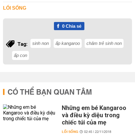
LỐI SỐNG
0
Chia sẻ
sinh non
ấp kangaroo
chăm trẻ sinh non
Tag:
ấp con
CÓ THỂ BẠN QUAN TÂM
Những em bé Kangaroo
và điều kỳ diệu trong
chiếc túi của mẹ
LỐI SỐNG
02:45 | 22/11/2018