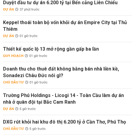
Duyệt đầu tư dự án 6.200 tỷ tại Bến cảng Liên Chiểu
DỰ ÁN
37 phút trước
Keppel thoái toàn bộ vốn khỏi dự án Empire City tại Thủ
Thiêm
DỰ ÁN
01 giờ trước
Thiết kế quốc lộ 13 mở rộng gần gấp ba lần
QUY HOẠCH
01 giờ trước
Doanh thu cho thuê đất không bằng bán nhà liền kề,
Sonadezi Châu Đức nói gì?
CHỦ ĐẦU TƯ
01 giờ trước
Trường Phú Holdings - Licogi 14 - Toàn Cầu làm dự án
nhà ở quân đội tại Bắc Cam Ranh
DỰ ÁN
5 giờ trước
DXG rút khỏi hai khu đô thị 6.200 tỷ ở Cần Thơ, Phú Thọ
CHỦ ĐẦU TƯ
5 giờ trước