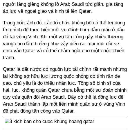
người láng giềng khổng lồ Arab Saudi tức giận, gia tăng
áp lực về ngoại giao và kinh tế lên Qatar.
Trong bối cảnh đó, các tổ chức khủng bố có thể lợi dụng
tình hình để thực hiện một vụ đánh bom đẫm máu ở đâu
đó tại vùng Vịnh. Khi một vụ tấn công gây nhiều thương
vong cho dân thường như vậy diễn ra, mọi mũi dùi sẽ
chĩa vào Qatar và có thể châm ngòi cho một cuộc chiến
tranh.
Qatar là đất nước có nguồn lực tài chính rất mạnh nhưng
lại không sở hữu lực lượng quốc phòng có tính răn đe
cao, chủ yếu là do thiếu nhân lực. Tổng số binh sĩ của
hải, lục, không quân Qatar chưa bằng một sư đoàn chính
quy của quân đội Arab Saudi. Đây có thể là động lực để
Arab Saudi thành lập một liên minh quân sự ở vùng Vịnh
để phát động tấn công vào Qatar.