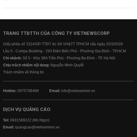
TRANG TTĐTTH CỦA CÔNG TY VIETNEWSCORP
Giấy phép số 3324/GP-TTĐT do Sở VH&TT TPHCM cấp ngày 20/3/2026
Lầu 5 - Compa Building - 293 Điện Biên Phủ - Phường Gia Định - TP.HCM
Chi nhánh:
Số 5 - Khu 38A Trần Phú - Phường Ba Đình - TP. Hà Nội
Chịu trách nhiệm nội dung:
Nguyễn Minh Quyết
Trách nhiệm về thông tin
Hotline:
0975798489
Email:
info@vietnammoi.vn
DỊCH VỤ QUẢNG CÁO:
Tel:
0931589222 (Ms Ngọc)
Email:
quangcao@vietnammoi.vn