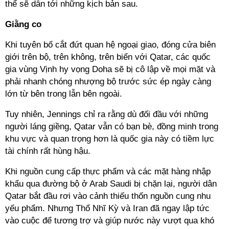
thể sẽ dẫn tới những kịch bản sau.
Giằng co
Khi tuyên bố cắt đứt quan hệ ngoại giao, đóng cửa biên
giới trên bộ, trên không, trên biển với Qatar, các quốc
gia vùng Vịnh hy vọng Doha sẽ bị cô lập về mọi mặt và
phải nhanh chóng nhượng bộ trước sức ép ngày càng
lớn từ bên trong lẫn bên ngoài.
Tuy nhiên, Jennings chỉ ra rằng dù đối đầu với những
người láng giềng, Qatar vẫn có bạn bè, đồng minh trong
khu vực và quan trọng hơn là quốc gia này có tiềm lực
tài chính rất hùng hậu.
Khi nguồn cung cấp thực phẩm và các mặt hàng nhập
khẩu qua đường bộ ở Arab Saudi bị chặn lại, người dân
Qatar bắt đầu rơi vào cảnh thiếu thốn nguồn cung nhu
yếu phẩm. Nhưng Thổ Nhĩ Kỳ và Iran đã ngay lập tức
vào cuộc để tương trợ và giúp nước này vượt qua khó