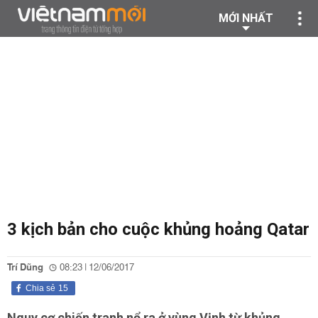
MỚI NHẤT
3 kịch bản cho cuộc khủng hoảng Qatar
Trí Dũng
08:23 | 12/06/2017
Chia sẻ
15
Nguy cơ chiến tranh nổ ra ở vùng Vịnh từ khủng