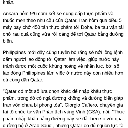
khăn.
Ankara hôm 9/6 cam kết sẽ cung cấp thực phẩm và
thuốc men theo nhu cầu của Qatar. Iran hôm qua điều 5
máy bay chở 450 tấn thực phẩm tới Doha, ba tàu vận tải
chở rau quả cũng vừa rời cảng để tới Qatar bằng đường
biển.
Philippines mới đây cũng tuyên bố rằng sẽ nới lỏng lệnh
cấm người lao động tới Qatar làm việc, giúp nước này
tránh được một cuộc khủng hoảng về nhân lực, bởi số
lao động Philippines làm việc ở nước này còn nhiều hơn
cả công dân Qatar.
"Qatar có một số lựa chọn khác để nhập khẩu thực
phẩm, trong đó có ngả đường không và đường biển giáp
Iran vốn chưa bị phong tỏa", Giorgio Cafiero, chuyên gia
tại tổ chức tư vấn Phân tích vùng Vịnh (GSA), nói. "Thực
phẩm nhập khẩu bằng đường này sẽ đắt hơn so với qua
đường bộ ở Arab Saudi, nhưng Qatar có đủ nguồn lực tài