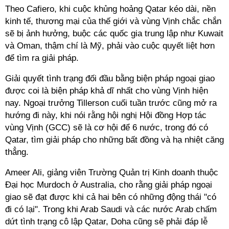
Theo Cafiero, khi cuộc khủng hoảng Qatar kéo dài, nền
kinh tế, thương mại của thế giới và vùng Vịnh chắc chắn
sẽ bị ảnh hưởng, buộc các quốc gia trung lập như Kuwait
và Oman, thậm chí là Mỹ, phải vào cuộc quyết liệt hơn
để tìm ra giải pháp.
Giải quyết tình trạng đối đầu bằng biện pháp ngoại giao
được coi là biện pháp khả dĩ nhất cho vùng Vịnh hiện
nay. Ngoại trưởng Tillerson cuối tuần trước cũng mở ra
hướng đi này, khi nói rằng hội nghị Hội đồng Hợp tác
vùng Vịnh (GCC) sẽ là cơ hội để 6 nước, trong đó có
Qatar, tìm giải pháp cho những bất đồng và hạ nhiệt căng
thẳng.
Ameer Ali, giảng viên Trường Quản trị Kinh doanh thuộc
Đại học Murdoch ở Australia, cho rằng giải pháp ngoại
giao sẽ đạt được khi cả hai bên có những động thái "có
đi có lại". Trong khi Arab Saudi và các nước Arab chấm
dứt tình trạng cô lập Qatar, Doha cũng sẽ phải đáp lễ