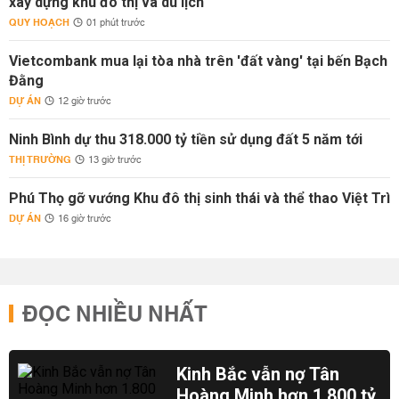
xây dựng khu đô thị và du lịch
QUY HOẠCH
01 phút trước
Vietcombank mua lại tòa nhà trên 'đất vàng' tại bến Bạch
Đằng
DỰ ÁN
12 giờ trước
Ninh Bình dự thu 318.000 tỷ tiền sử dụng đất 5 năm tới
THỊ TRƯỜNG
13 giờ trước
Phú Thọ gỡ vướng Khu đô thị sinh thái và thể thao Việt Trì
DỰ ÁN
16 giờ trước
ĐỌC NHIỀU NHẤT
Kinh Bắc vẫn nợ Tân
Hoàng Minh hơn 1.800 tỷ