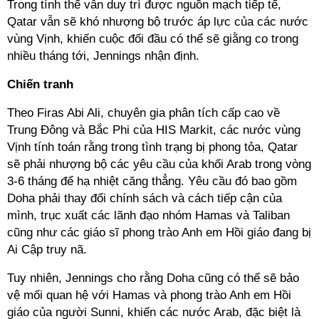
Trong tình thế vẫn duy trì được nguồn mạch tiếp tế,
Qatar vẫn sẽ khó nhượng bộ trước áp lực của các nước
vùng Vịnh, khiến cuộc đối đầu có thể sẽ giằng co trong
nhiều tháng tới, Jennings nhận định.
Chiến tranh
Theo Firas Abi Ali, chuyên gia phân tích cấp cao về
Trung Đông và Bắc Phi của HIS Markit, các nước vùng
Vịnh tính toán rằng trong tình trạng bị phong tỏa, Qatar
sẽ phải nhượng bộ các yêu cầu của khối Arab trong vòng
3-6 tháng để hạ nhiệt căng thẳng. Yêu cầu đó bao gồm
Doha phải thay đổi chính sách và cách tiếp cận của
mình, trục xuất các lãnh đạo nhóm Hamas và Taliban
cũng như các giáo sĩ phong trào Anh em Hồi giáo đang bị
Ai Cập truy nã.
Tuy nhiên, Jennings cho rằng Doha cũng có thể sẽ bảo
vệ mối quan hệ với Hamas và phong trào Anh em Hồi
giáo của người Sunni, khiến các nước Arab, đặc biệt là