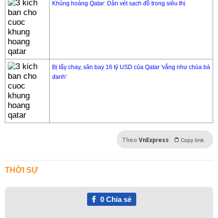
Khủng hoảng Qatar: Dân vét sạch đồ trong siêu thị
Bị tẩy chay, sân bay 16 tỷ USD của Qatar 'vắng như chùa bà
đanh'
Theo
VnExpress
Copy link
THỜI SỰ
0
Chia sẻ