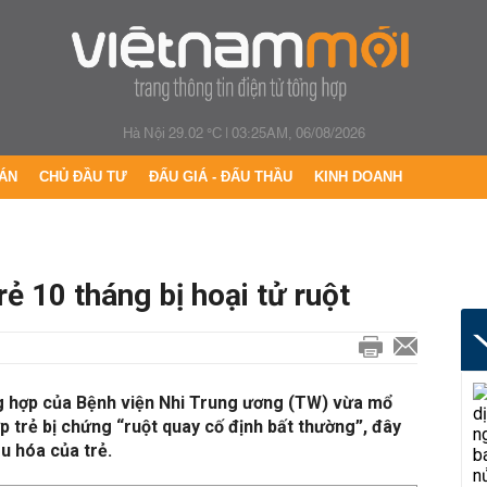
Hà Nội 29.02 °C
|
03:25AM, 06/08/2026
ÁN
CHỦ ĐẦU TƯ
ĐẤU GIÁ - ĐẤU THẦU
KINH DOANH
rẻ 10 tháng bị hoại tử ruột
g hợp của Bệnh viện Nhi Trung ương (TW) vừa mổ
 trẻ bị chứng “ruột quay cố định bất thường”, đây
êu hóa của trẻ.