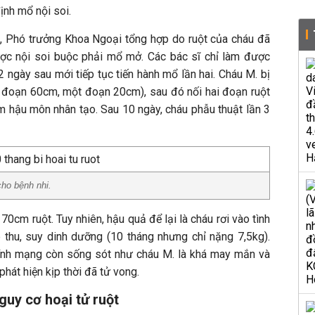
ịnh mổ nội soi.
 Phó trưởng Khoa Ngoại tổng hợp do ruột của cháu đã
ợc nội soi buộc phải mổ mở. Các bác sĩ chỉ làm được
2 ngày sau mới tiếp tục tiến hành mổ lần hai. Cháu M. bị
t đoạn 60cm, một đoạn 20cm), sau đó nối hai đoạn ruột
àm hậu môn nhân tạo. Sau 10 ngày, cháu phẫu thuật lần 3
ho bệnh nhi.
70cm ruột. Tuy nhiên, hậu quả để lại là cháu rơi vào tình
p thu, suy dinh dưỡng (10 tháng nhưng chỉ nặng 7,5kg).
ính mạng còn sống sót như cháu M. là khá may mắn và
phát hiện kịp thời đã tử vong.
guy cơ hoại tử ruột