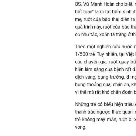
BS. Vũ Mạnh Hoàn cho biết: r
bất toàn” là dị tật bẩm sinh 
mẹ, ruột của bào thai diễn ra
quá trình này, ruột của bào th
cơ như tắc, xoắn tá tràng ở th
Theo một nghiên cứu nước ngo
1/500 trẻ. Tuy nhiên, tại Vi
các chuyên gia, ruột quay bấ
hiện lâm sàng của bệnh rất đa
dịch vàng, bụng trướng, đi n
bụng thoảng qua, chán ăn, kh
vì thế mà rất khó chẩn đoán 
Những trẻ có biểu hiện triệ
thành trào ngược thực quản, 
trẻ không may mắn, ruột bị x
vong.