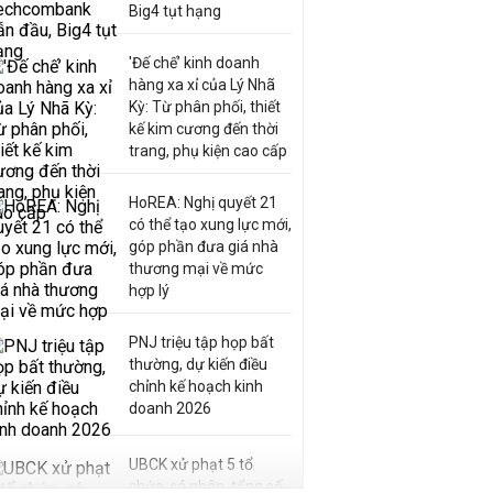
Big4 tụt hạng
'Đế chế’ kinh doanh
hàng xa xỉ của Lý Nhã
Kỳ: Từ phân phối, thiết
kế kim cương đến thời
trang, phụ kiện cao cấp
HoREA: Nghị quyết 21
có thể tạo xung lực mới,
góp phần đưa giá nhà
thương mại về mức
hợp lý
PNJ triệu tập họp bất
thường, dự kiến điều
chỉnh kế hoạch kinh
doanh 2026
UBCK xử phạt 5 tổ
chức, cá nhân, tổng số