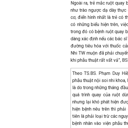
Ngoài ra, trẻ mắc ruột quay 
như trào ngược dạ dày thực q
cơ, điển hình nhất là trẻ có 
có những biểu hiện trên, việ
trong đó có bệnh ruột quay b
dàng xác định nếu các bác sĩ 
đường tiêu hóa với thuốc cản
Nhi TW muộn đã phải chuyển 
khi phẫu thuật rất vất vả”, B
Theo TS.BS. Phạm Duy Hiề
phẫu thuật nội soi nhi khoa,
là do trong những tháng đầu
quá trình quay của ruột dừ
nhưng lại khó phát hiện đượ
hiện bệnh nêu trên thì phả
tiên là phải loại trừ các n
bệnh nhân vào viện phẫu th