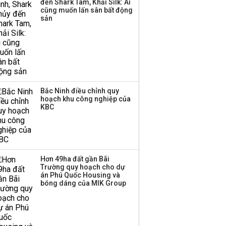
đến Shark Tam, Khải Silk: Ai
hơn 3.600 tỷ, lãi suất
cũng muốn lấn sân bất động
trả lên tới 10%/năm
sản
Bắc Ninh điều chỉnh quy
hoạch khu công nghiệp của
KBC
Hơn 49ha đất gần Bãi
Trường quy hoạch cho dự
án Phú Quốc Housing và
bóng dáng của MIK Group