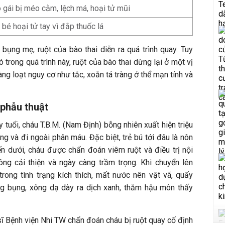
ô gái bị méo cằm, lệch má, hoại tử mũi
bé hoại tử tay vì đắp thuốc lá
bụng mẹ, ruột của bào thai diễn ra quá trình quay. Tuy
 trong quá trình này, ruột của bào thai dừng lại ở một vị
hàng loạt nguy cơ như tắc, xoắn tá tràng ở thể mạn tính và
 phẫu thuật
 tuổi, cháu T.B.M. (Nam Định) bỗng nhiên xuất hiện triệu
ng và đi ngoài phân máu. Đặc biệt, trẻ bú tới đâu là nôn
yến dưới, cháu được chẩn đoán viêm ruột và điều trị nội
hông cải thiện và ngày càng trầm trọng. Khi chuyển lên
trong tình trạng kích thích, mất nước nên vật vã, quấy
ng bụng, xông dạ dày ra dịch xanh, thăm hậu môn thấy
ĩ Bệnh viện Nhi TW chẩn đoán cháu bị ruột quay cố định