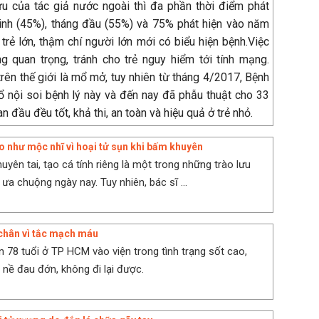
cứu của tác giả nước ngoài thì đa phần thời điểm phát
inh (45%), tháng đầu (55%) và 75% phát hiện vào năm
 trẻ lớn, thậm chí người lớn mới có biểu hiện bệnh.Việc
 quan trọng, tránh cho trẻ nguy hiểm tới tính mạng.
ên thế giới là mổ mở, tuy nhiên từ tháng 4/2017, Bệnh
ổ nội soi bệnh lý này và đến nay đã phẫu thuật cho 33
 đầu đều tốt, khả thi, an toàn và hiệu quả ở trẻ nhỏ.
o như mộc nhĩ vì hoại tử sụn khi bấm khuyên
yên tai, tạo cá tính riêng là một trong những trào lưu
 ưa chuộng ngày nay. Tuy nhiên, bác sĩ ...
 chân vì tắc mạch máu
 78 tuổi ở TP HCM vào viện trong tình trạng sốt cao,
 nề đau đớn, không đi lại được.