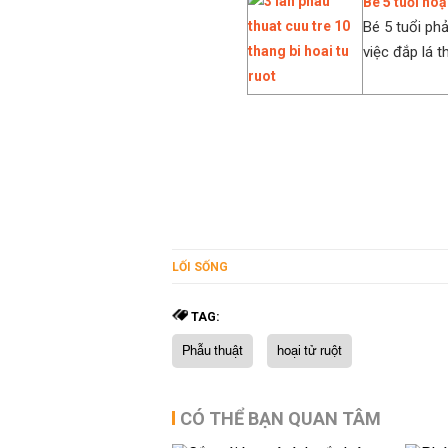
Bé 5 tuổi hoạ
Bé 5 tuổi ph
việc đắp lá 
LỐI SỐNG
TAG:
Phẫu thuật
hoại tử ruột
CÓ THỂ BẠN QUAN TÂM