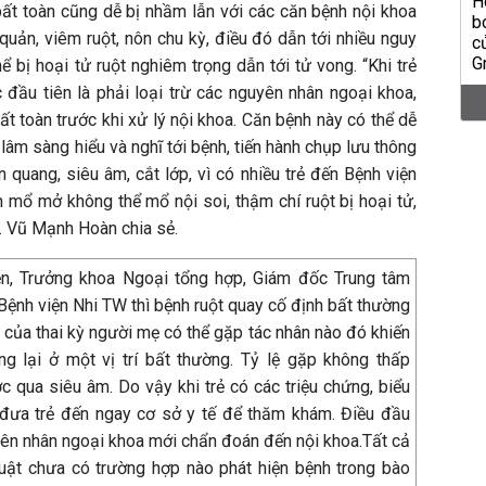
bất toàn cũng dễ bị nhầm lẫn với các căn bệnh nội khoa
uản, viêm ruột, nôn chu kỳ, điều đó dẫn tới nhiều nguy
thể bị hoại tử ruột nghiêm trọng dẫn tới tử vong. “Khi trẻ
c đầu tiên là phải loại trừ các nguyên nhân ngoại khoa,
ất toàn trước khi xử lý nội khoa. Căn bệnh này có thể dễ
lâm sàng hiểu và nghĩ tới bệnh, tiến hành chụp lưu thông
 quang, siêu âm, cắt lớp, vì có nhiều trẻ đến Bệnh viện
mổ mở không thể mổ nội soi, thậm chí ruột bị hoại tử,
S. Vũ Mạnh Hoàn chia sẻ.
n, Trưởng khoa Ngoại tổng hợp, Giám đốc Trung tâm
 Bệnh viện Nhi TW thì bệnh ruột quay cố định bất thường
 của thai kỳ người mẹ có thể gặp tác nhân nào đó khiến
ng lại ở một vị trí bất thường. Tỷ lệ gặp không thấp
c qua siêu âm. Do vậy khi trẻ có các triệu chứng, biểu
i đưa trẻ đến ngay cơ sở y tế để thăm khám. Điều đầu
guyên nhân ngoại khoa mới chẩn đoán đến nội khoa.Tất cả
uật chưa có trường hợp nào phát hiện bệnh trong bào