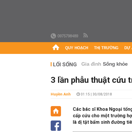
0975798489
QUY HOẠCH
THỊ TRƯỜNG
DỰ 
LỐI SỐNG
Gia đình
Sống khỏe
3 lần phẫu thuật cứu t
Huyền Anh
01:15 | 30/08/2018
Các bác sĩ Khoa Ngoại tổn
cấp cứu cho một trường hợp
là dị tật bẩm sinh đường ti