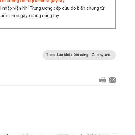
i tử xương do đắp lá chữa gãy tay
ải nhập viện Nhi Trung ương cấp cứu do biến chứng từ
thuốc chữa gãy xương cẳng tay.
Theo
Sức khỏe Đời sống
Copy link