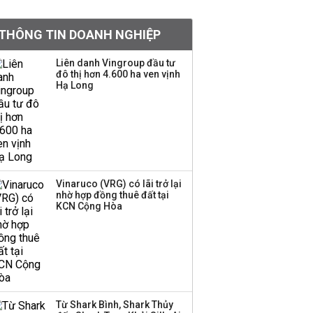
tiền hơn 570 triệu đồng
THÔNG TIN DOANH NGHIỆP
Kinh Bắc dự kiến cho
Liên danh Vingroup đầu tư
thuê tối thiểu 100 ha
đô thị hơn 4.600 ha ven vịnh
Hạ Long
đất công nghiệp trong
nửa cuối năm
Trung Quốc tung đòn
đáp trả, siết xuất khẩu
drone và trừng phạt
doanh nghiệp Mỹ
Vinaruco (VRG) có lãi trở lại
nhờ hợp đồng thuê đất tại
KCN Cộng Hòa
Keppel ký thỏa thuận
bán toàn bộ vốn tại
Empire City, dự kiến thu
về 270 triệu USD
Sacombank phát hành
Từ Shark Bình, Shark Thủy
ba đợt trái phiếu thu về