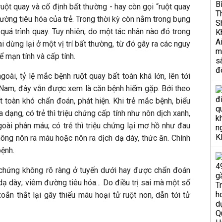
uột quay và cố định bất thường - hay còn gọi “ruột quay
đường tiêu hóa của trẻ. Trong thời kỳ còn nằm trong bụng
 quá trình quay. Tuy nhiên, do một tác nhân nào đó trong
ai dừng lại ở một vị trí bất thường, từ đó gây ra các nguy
ể mạn tính và cấp tính.
ài, tỷ lệ mắc bệnh ruột quay bất toàn khá lớn, lên tới
ệt Nam, đây vẫn được xem là căn bệnh hiếm gặp. Bởi theo
t toàn khó chẩn đoán, phát hiện. Khi trẻ mắc bệnh, biểu
 dạng, có trẻ thì triệu chứng cấp tính như nôn dịch xanh,
goài phân máu; có trẻ thì triệu chứng lại mơ hồ như đau
ông nôn ra máu hoặc nôn ra dịch dạ dày, thức ăn. Chính
bệnh.
u chứng không rõ ràng ở tuyến dưới hay được chẩn đoán
dạ dày; viêm đường tiêu hóa... Do điều trị sai mà một số
oắn thắt lại gây thiếu máu hoại tử ruột non, dẫn tới tử