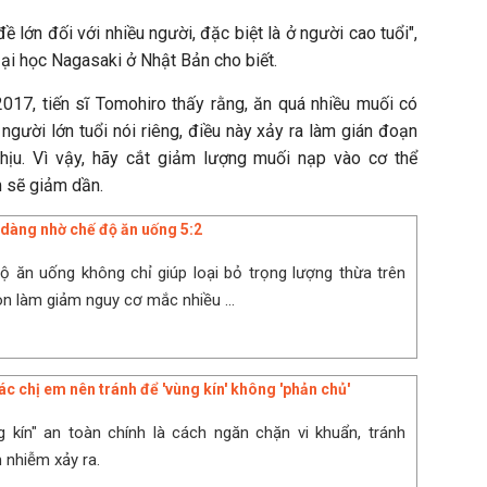
ề lớn đối với nhiều người, đặc biệt là ở người cao tuổi",
ại học Nagasaki ở Nhật Bản cho biết.
17, tiến sĩ Tomohiro thấy rằng, ăn quá nhiều muối có
i người lớn tuổi nói riêng, điều này xảy ra làm gián đoạn
hịu. Vì vậy, hãy cắt giảm lượng muối nạp vào cơ thể
m sẽ giảm dần.
dàng nhờ chế độ ăn uống 5:2
ộ ăn uống không chỉ giúp loại bỏ trọng lượng thừa trên
n làm giảm nguy cơ mắc nhiều ...
ác chị em nên tránh để 'vùng kín' không 'phản chủ'
 kín" an toàn chính là cách ngăn chặn vi khuẩn, tránh
 nhiễm xảy ra.