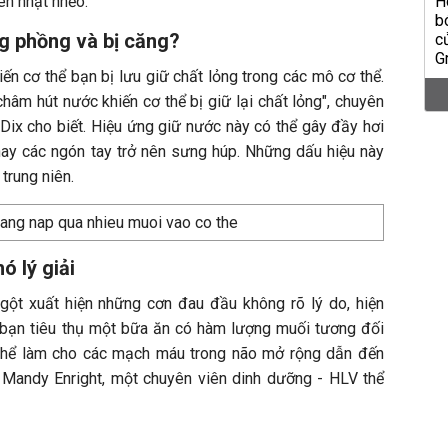
ên nhạt nhẽo.
g phồng và bị căng?
hiến cơ thể bạn bị lưu giữ chất lỏng trong các mô cơ thể.
âm hút nước khiến cơ thể bị giữ lại chất lỏng", chuyên
Dix cho biết. Hiệu ứng giữ nước này có thể gây đầy hơi
 hay các ngón tay trở nên sưng húp. Những dấu hiệu này
 trung niên.
 lý giải
gột xuất hiện những cơn đau đầu không rõ lý do, hiện
i bạn tiêu thụ một bữa ăn có hàm lượng muối tương đối
 thể làm cho các mạch máu trong não mở rộng dẫn đến
 Mandy Enright, một chuyên viên dinh dưỡng - HLV thể