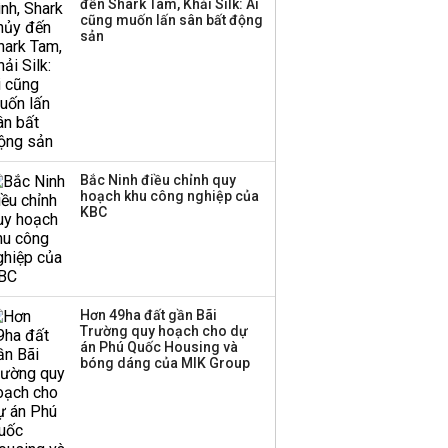
đến Shark Tam, Khải Silk: Ai
cũng muốn lấn sân bất động
Thị trường thường
sản
‘phất lên’ trong tháng 8,
nhóm ngành nào có
tiềm năng dẫn sóng?
Bắc Ninh điều chỉnh quy
hoạch khu công nghiệp của
KBC
Hơn 49ha đất gần Bãi
Trường quy hoạch cho dự
án Phú Quốc Housing và
bóng dáng của MIK Group