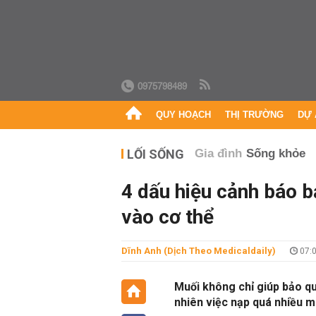
0975798489
QUY HOẠCH
THỊ TRƯỜNG
DỰ 
LỐI SỐNG
Gia đình
Sống khỏe
4 dấu hiệu cảnh báo b
vào cơ thể
Dĩnh Anh (Dịch Theo Medicaldaily)
07:0
Muối không chỉ giúp bảo q
nhiên việc nạp quá nhiều m