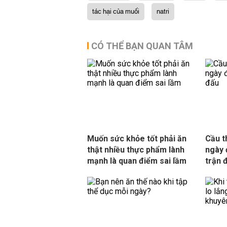
tác hại của muối
natri
CÓ THỂ BẠN QUAN TÂM
Muốn sức khỏe tốt phải ăn
Cầu t
thật nhiều thực phẩm lành
ngày 
mạnh là quan điểm sai lầm
trận 