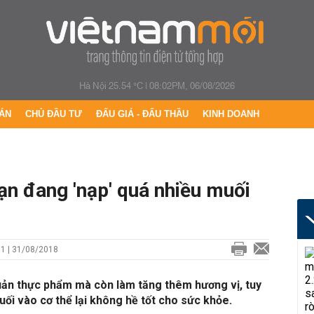
Hà Nội 25.54 °C
|
08:02PM, 06/08/2026
ÁN
CHỦ ĐẦU TƯ
ĐẤU GIÁ - ĐẤU THẦU
KINH DOANH
ạn đang 'nạp' quá nhiều muối
1 | 31/08/2018
uản thực phẩm mà còn làm tăng thêm hương vị, tuy
uối vào cơ thể lại không hề tốt cho sức khỏe.