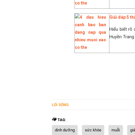
Giải đáp 5 th
Hiểu biết rõ
Huyền Trang m
LỐI SỐNG
TAG:
dinh dưỡng
sức khỏe
muỗi
gi