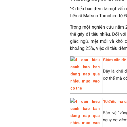
"Đi tiểu ban đêm là một vấn đ
tiến sĩ Matsuo Tomohiro từ Đ
Trong một nghiên cứu năm 20
thể gây đi tiểu nhiều. Đối vớ
giấc ngủ, mệt mỏi và khó c
khoảng 25%, việc đi tiểu đê
Giảm cân dễ 
Đây là chế đ
cơ thể mà cò
10 điều mà c
Bảo vệ "vùng
nguy cơ viêm