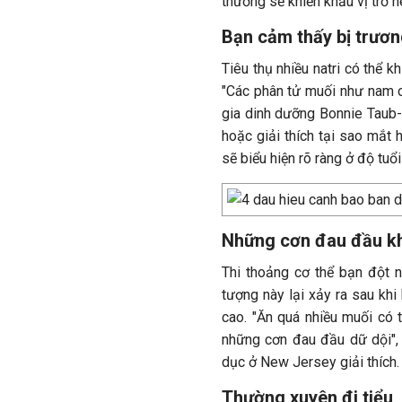
thường sẽ khiến khẩu vị trở n
Bạn cảm thấy bị trươn
Tiêu thụ nhiều natri có thể k
"Các phân tử muối như nam ch
gia dinh dưỡng Bonnie Taub-
hoặc giải thích tại sao mắt
sẽ biểu hiện rõ ràng ở độ tuổi
Những cơn đau đầu khó
Thi thoảng cơ thể bạn đột n
tượng này lại xảy ra sau kh
cao. "Ăn quá nhiều muối có
những cơn đau đầu dữ dội",
dục ở New Jersey giải thích.
Thường xuyên đi tiểu