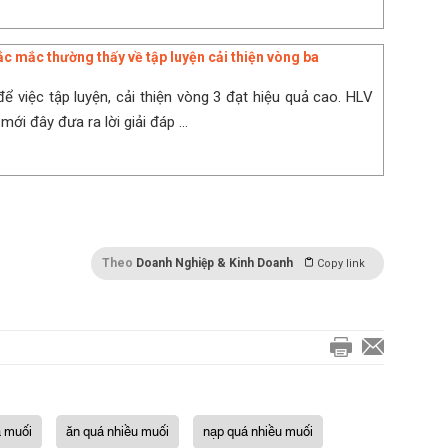
ắc mắc thường thấy về tập luyện cải thiện vòng ba
 để việc tập luyện, cải thiện vòng 3 đạt hiệu quả cao. HLV
ới đây đưa ra lời giải đáp ...
Theo
Doanh Nghiệp & Kinh Doanh
Copy link
á muối
ăn quá nhiều muối
nạp quá nhiều muối