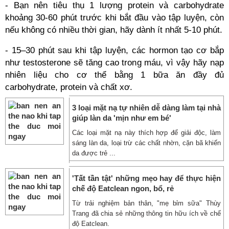
- Bạn nên tiêu thụ 1 lượng protein và carbohydrate
khoảng 30-60 phút trước khi bắt đầu vào tập luyện, còn
nếu không có nhiều thời gian, hãy dành ít nhất 5-10 phút.
- 15–30 phút sau khi tập luyện, các hormon tạo cơ bắp
như testosterone sẽ tăng cao trong máu, vì vậy hãy nạp
nhiên liệu cho cơ thể bằng 1 bữa ăn đầy đủ
carbohydrate, protein và chất xơ.
3 loại mặt nạ tự nhiên dễ dàng làm tại nhà
giúp làn da 'mịn như em bé'
Các loại mặt nạ này thích hợp để giải độc, làm
sáng làn da, loại trừ các chất nhờn, cặn bã khiến
da được trẻ ...
'Tất tần tật' những mẹo hay để thực hiện
chế độ Eatclean ngon, bổ, rẻ
Từ trải nghiệm bản thân, "mẹ bỉm sữa" Thùy
Trang đã chia sẻ những thông tin hữu ích về chế
độ Eatclean.