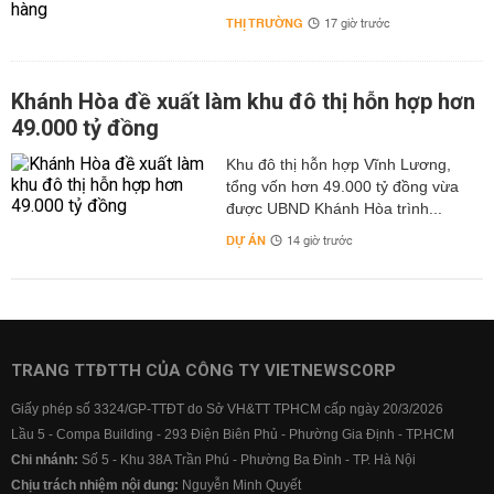
THỊ TRƯỜNG
17 giờ trước
Khánh Hòa đề xuất làm khu đô thị hỗn hợp hơn
49.000 tỷ đồng
Khu đô thị hỗn hợp Vĩnh Lương,
tổng vốn hơn 49.000 tỷ đồng vừa
được UBND Khánh Hòa trình...
DỰ ÁN
14 giờ trước
TRANG TTĐTTH CỦA CÔNG TY VIETNEWSCORP
Giấy phép số 3324/GP-TTĐT do Sở VH&TT TPHCM cấp ngày 20/3/2026
Lầu 5 - Compa Building - 293 Điện Biên Phủ - Phường Gia Định - TP.HCM
Chi nhánh:
Số 5 - Khu 38A Trần Phú - Phường Ba Đình - TP. Hà Nội
Chịu trách nhiệm nội dung:
Nguyễn Minh Quyết