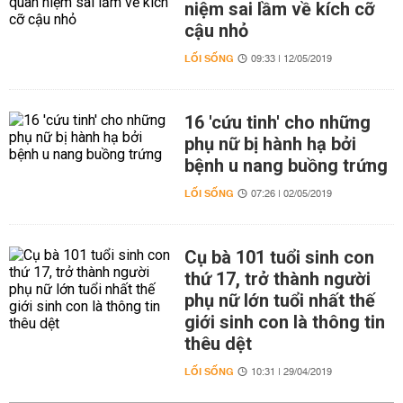
niệm sai lầm về kích cỡ
cậu nhỏ
LỐI SỐNG
09:33 | 12/05/2019
16 'cứu tinh' cho những
phụ nữ bị hành hạ bởi
bệnh u nang buồng trứng
LỐI SỐNG
07:26 | 02/05/2019
Cụ bà 101 tuổi sinh con
thứ 17, trở thành người
phụ nữ lớn tuổi nhất thế
giới sinh con là thông tin
thêu dệt
LỐI SỐNG
10:31 | 29/04/2019