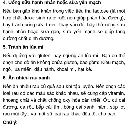
4. Uống sữa hạnh nhân hoặc sữa yến mạch
Nếu bạn gặp khó khăn trong việc tiêu thụ lactose (là một
hợp chất được sinh ra ở ruột non giúp phân hóa đường),
hãy tránh uống sữa tươi. Thay vào đó, hãy thử uống sữa
hạnh nhân hoặc sữa gạo, sữa yến mạch sẽ giúp tăng
cường chất dinh dưỡng.
5. Tránh ăn lúa mì
Nếu dị ứng với gluten, hãy ngừng ăn lúa mì. Bạn có thể
chọn chế độ ăn không chứa gluten, bao gồm: Kiều mạch,
ngô, lúa miến, đậu nành, khoai mì, hạt kê.
6. Ăn nhiều rau xanh
Nên ăn nhiều rau củ quả sau khi tập luyện. Nên chọn các
loại rau có các màu sắc khác nhau, sẽ cung cấp vitamin,
khoáng chất và chất chống oxy hóa cần thiết. Ớt, củ cải
đường, cà rốt, bắp cải tím, bông cải xanh, nấm, súp lơ,
rau mùi tây...và một số loại rau khác đều tốt cho bạn.
Chú ý: