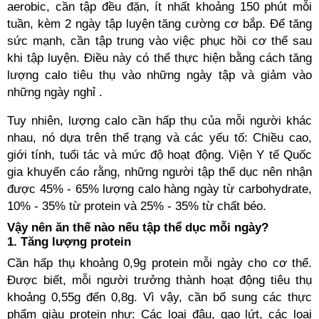
aerobic, cần tập đều đặn, ít nhất khoảng 150 phút mỗi
tuần, kèm 2 ngày tập luyện tăng cường cơ bắp. Để tăng
sức mạnh, cần tập trung vào việc phục hồi cơ thể sau
khi tập luyện. Điều này có thể thực hiện bằng cách tăng
lượng calo tiêu thụ vào những ngày tập và giảm vào
những ngày nghỉ .
Tuy nhiên, lượng calo cần hấp thụ của mỗi người khác
nhau, nó dựa trên thể trạng và các yếu tố: Chiều cao,
giới tính, tuổi tác và mức độ hoạt động. Viện Y tế Quốc
gia khuyến cáo rằng, những người tập thể dục nên nhận
được 45% - 65% lượng calo hàng ngày từ carbohydrate,
10% - 35% từ protein và 25% - 35% từ chất béo.
Vậy nên ăn thế nào nếu tập thể dục mỗi ngày?
1. Tăng lượng protein
Cần hấp thụ khoảng 0,9g protein mỗi ngày cho cơ thể.
Được biết, mỗi người trưởng thành hoạt động tiêu thụ
khoảng 0,55g đến 0,8g. Vì vậy, cần bổ sung các thực
phẩm giàu protein như: Các loại đậu, gạo lứt, các loại