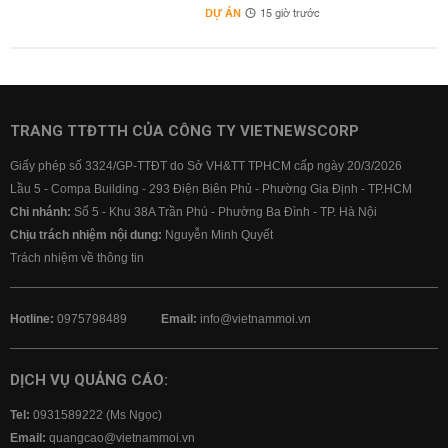
DỰ ÁN
15 giờ trước
TRANG TTĐTTH CỦA CÔNG TY VIETNEWSCORP
Giấy phép số 3324/GP-TTĐT do Sở VH&TT TPHCM cấp ngày 20/3/2026
Lầu 5 - Compa Building - 293 Điện Biên Phủ - Phường Gia Định - TP.HCM
Chi nhánh:
Số 5 - Khu 38A Trần Phú - Phường Ba Đình - TP. Hà Nội
Chịu trách nhiệm nội dung:
Nguyễn Minh Quyết
Trách nhiệm về thông tin
Hotline:
0975798489
Email:
info@vietnammoi.vn
DỊCH VỤ QUẢNG CÁO:
Tel:
0931589222 (Ms Ngọc)
Email:
quangcao@vietnammoi.vn