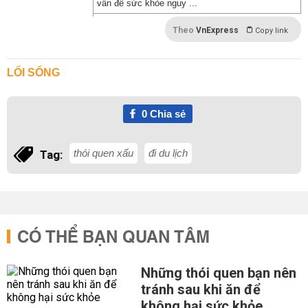
vấn đề sức khỏe nguy ...
Theo
VnExpress
Copy link
LỐI SỐNG
0
Chia sẻ
thói quen xấu
đi du lịch
Tag:
CÓ THỂ BẠN QUAN TÂM
Những thói quen bạn nên
tránh sau khi ăn để
không hại sức khỏe