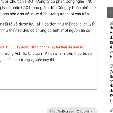
2 tuổi, Chủ tịch HĐQT Công ty cổ phần Công nghệ TNC
 ty cổ phần CT&T; phó giám đốc Công ty Phân phối thẻ
 bán hóa đơn với mục đích tương tự hai bị can trên.
n rất rõ và được lưu lại. Hóa đơn như thế nào, ai chuyển,
ư như thế nào đều có chứng cứ hết", một nguồn tin có
 lừa 15.000 tỷ đồng: 'Khó có thể lấy lại tiền đã đầu tư'
 Trương Anh Tú, Chủ tịch TAT Law firm, trên thực tế, với
n nhân như trong vụ việc này thì ...
Theo
VnExpress
Copy link