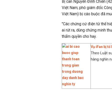
Bị can Nguyễn Đình Chiến (4
Việt Nam; phó giám đốc Công
Việt Nam) bị cáo buộc đã mua
"Các chứng cứ điện tử thể hiệ
ai rút ra, dùng chứng minh th
thẩm quyền cho hay.
Vụ iFan bị tố
Theo Luật sư
hàng nghìn nạ