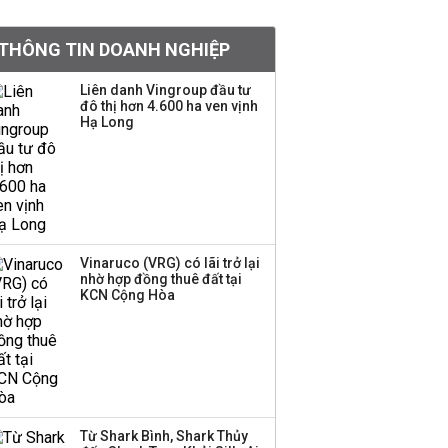
BIDV sắp phát hành
THÔNG TIN DOANH NGHIỆP
gần 500 triệu cổ phiếu,
tăng vốn lên gần
Liên danh Vingroup đầu tư
77.800 tỷ
đô thị hơn 4.600 ha ven vịnh
Hạ Long
Dàn lãnh đạo GenZ nhà
Vingroup,
Techcombank,
VPBank, PC1: Người
nắm 10.000 tỷ đồng cổ
phiếu, người làm chủ
Vinaruco (VRG) có lãi trở lại
tịch ở tuổi 27
nhờ hợp đồng thuê đất tại
KCN Cộng Hòa
Lãnh đạo Vinamilk:
Tăng quy mô đàn bò
thêm 8.000 con, đã
chốt giá nguyên liệu
đến tháng 11
Từ Shark Bình, Shark Thủy
Việt Nam muốn phát