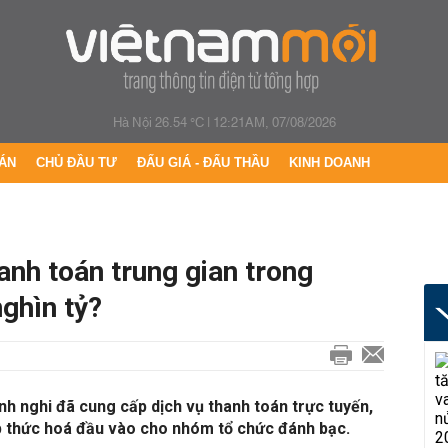
Hà Nội 26.54 °C
|
12:21AM, 07/08/2026
ÁN
CHỦ ĐẦU TƯ
ĐẤU GIÁ - ĐẤU THẦU
KINH DOANH
anh toán trung gian trong
ghìn tỷ?
tình nghi đã cung cấp dịch vụ thanh toán trực tuyến,
 thức hoá đầu vào cho nhóm tổ chức đánh bạc.