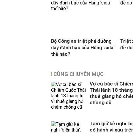
Bộ Công an triệt phá đường
Triệt
dây đánh bạc của Hùng 'sida'
đề do
thế nào?
CÙNG CHUYÊN MỤC
Vợ cũ bác sĩ Chiê
Thái lãnh 18 tháng 
thuê giang hồ ch
chồng cũ
Tạm giữ kẻ nghi 'biế
có hành vi xấu trê