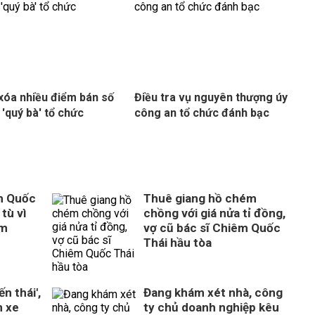
 xóa nhiều điểm bán số
Điều tra vụ nguyên thượng úy
 'quý bà' tổ chức
công an tổ chức đánh bạc
m Quốc
Thuê giang hồ chém
tù vì
chồng với giá nửa tỉ đồng,
ém
vợ cũ bác sĩ Chiêm Quốc
Thái hầu tòa
n thái',
Đang khám xét nhà, công
n xe
ty chủ doanh nghiệp kêu