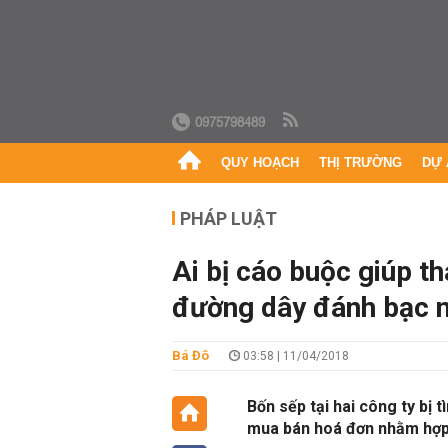
0975798489
QUY HOẠCH
THỊ TRƯỜNG
DỰ 
PHÁP LUẬT
Ai bị cáo buộc giúp th
đường dây đánh bạc n
Bá Đô
03:58 | 11/04/2018
Bốn sếp tại hai công ty bị 
mua bán hoá đơn nhằm hợp