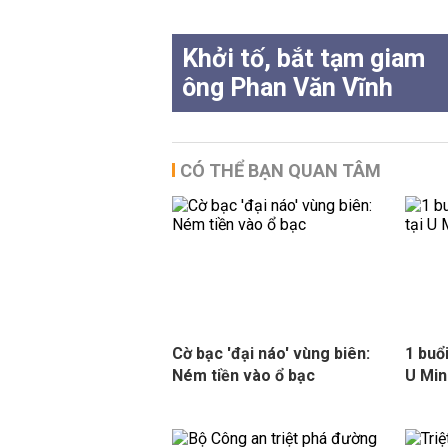
Khởi tố, bắt tạm giam
ông Phan Văn Vĩnh
CÓ THỂ BẠN QUAN TÂM
Cờ bạc 'đại náo' vùng biên:
1 buổ
Ném tiền vào ổ bạc
U Minh