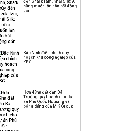
đến Shark Tam, Khải Silk: Ai
triển quỹ hưu trí: Từ tiết
cũng muốn lấn sân bất động
kiệm gia đình thành
sản
nguồn cấp vốn dài hạn
và kinh nghiệm từ
Malaysia
Bắc Ninh điều chỉnh quy
hoạch khu công nghiệp của
KBC
Ông Phan Văn Vĩnh bất ngờ
Hơn 49ha đất gần Bãi
bị ngã trong bệnh viện và
Trường quy hoạch cho dự
phần trán sưng lên
án Phú Quốc Housing và
bóng dáng của MIK Group
PHÁP LUẬT
22:16 | 08/11/2018
Ông Phan Văn Vĩnh hợp thức