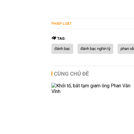
PHÁP LUẬT
TAG:
đánh bạc
đánh bạc nghìn tỷ
phan vă
CÙNG CHỦ ĐỀ