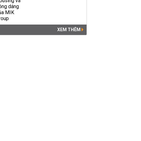
hóa đường dây đánh bạc
nghìn tỷ ra sao?
PHÁP LUẬT
03:49 | 19/07/2018
XEM THÊM