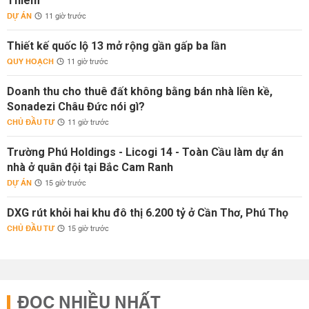
Thiêm
DỰ ÁN
11 giờ trước
Thiết kế quốc lộ 13 mở rộng gần gấp ba lần
QUY HOẠCH
11 giờ trước
Doanh thu cho thuê đất không bằng bán nhà liền kề,
Sonadezi Châu Đức nói gì?
CHỦ ĐẦU TƯ
11 giờ trước
Trường Phú Holdings - Licogi 14 - Toàn Cầu làm dự án
nhà ở quân đội tại Bắc Cam Ranh
DỰ ÁN
15 giờ trước
DXG rút khỏi hai khu đô thị 6.200 tỷ ở Cần Thơ, Phú Thọ
CHỦ ĐẦU TƯ
15 giờ trước
ĐỌC NHIỀU NHẤT