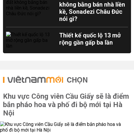
không bằng bán nhà liền
kề, Sonadezi Châu Đức
nói gì?
Thiết kế quốc lộ 13 mở
rộng gần gấp ba lần
CHỌN
Khu vực Công viên Cầu Giấy sẽ là điểm
bắn pháo hoa và phố đi bộ mới tại Hà
Nội