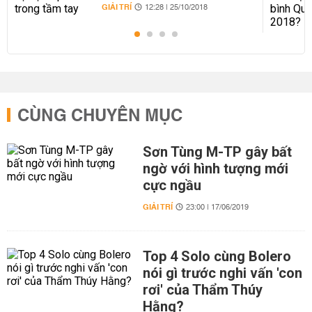
GIẢI TRÍ
12:28 | 25/10/2018
CÙNG CHUYÊN MỤC
Sơn Tùng M-TP gây bất
ngờ với hình tượng mới
cực ngầu
GIẢI TRÍ
23:00 | 17/06/2019
Top 4 Solo cùng Bolero
nói gì trước nghi vấn 'con
rơi' của Thẩm Thúy
Hằng?