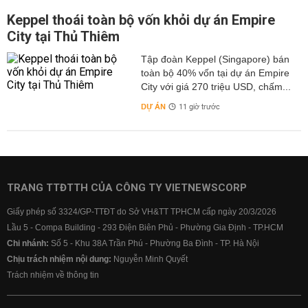
Keppel thoái toàn bộ vốn khỏi dự án Empire
City tại Thủ Thiêm
Tập đoàn Keppel (Singapore) bán
toàn bộ 40% vốn tại dự án Empire
City với giá 270 triệu USD, chấm...
DỰ ÁN
11 giờ trước
TRANG TTĐTTH CỦA CÔNG TY VIETNEWSCORP
Giấy phép số 3324/GP-TTĐT do Sở VH&TT TPHCM cấp ngày 20/3/2026
Lầu 5 - Compa Building - 293 Điện Biên Phủ - Phường Gia Định - TP.HCM
Chi nhánh:
Số 5 - Khu 38A Trần Phú - Phường Ba Đình - TP. Hà Nội
Chịu trách nhiệm nội dung:
Nguyễn Minh Quyết
Trách nhiệm về thông tin