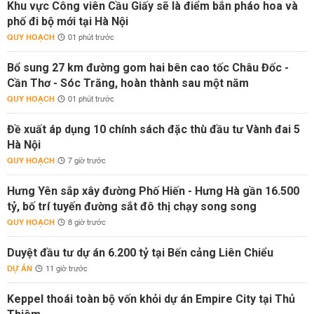
Khu vực Công viên Cầu Giấy sẽ là điểm bắn pháo hoa và
phố đi bộ mới tại Hà Nội
QUY HOẠCH
01 phút trước
Bổ sung 27 km đường gom hai bên cao tốc Châu Đốc -
Cần Thơ - Sóc Trăng, hoàn thành sau một năm
QUY HOẠCH
01 phút trước
Đề xuất áp dụng 10 chính sách đặc thù đầu tư Vành đai 5
Hà Nội
QUY HOẠCH
7 giờ trước
Hưng Yên sắp xây đường Phố Hiến - Hưng Hà gần 16.500
tỷ, bố trí tuyến đường sắt đô thị chạy song song
QUY HOẠCH
8 giờ trước
Duyệt đầu tư dự án 6.200 tỷ tại Bến cảng Liên Chiểu
DỰ ÁN
11 giờ trước
Keppel thoái toàn bộ vốn khỏi dự án Empire City tại Thủ