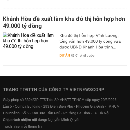
Khánh Hòa đề xuất làm khu đô thị hỗn hợp hơn
49.000 tỷ đồng
Khu đô thị hỗn hợp Vĩnh Lương,
tổng vốn hơn 49.000 tỷ đồng vừa
được UBND Khánh Hòa trình...
DỰ ÁN
01 phút trước
TRANG TTĐTTH CỦA CÔNG TY VIETNEWSCORP
Giấy phép số 3324/GP-TTĐT do Sở VH&TT TPHCM cấp ngày 20/3/2026
Lầu 5 - Compa Building - 293 Điện Biên Phủ - Phường Gia Định - TP.HCM
Chi nhánh:
Số 5 - Khu 38A Trần Phú - Phường Ba Đình - TP. Hà Nội
Chịu trách nhiệm nội dung:
Nguyễn Minh Quyết
Trách nhiệm về thông tin