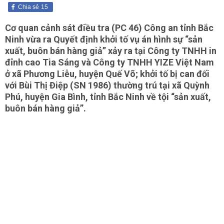
Chia sẻ
15
Cơ quan cảnh sát điều tra (PC 46) Công an tỉnh Bắc
Ninh vừa ra Quyết định khởi tố vụ án hình sự “sản
xuất, buôn bán hàng giả” xảy ra tại Công ty TNHH in
đỉnh cao Tia Sáng và Công ty TNHH YIZE Việt Nam
ở xã Phương Liễu, huyện Quế Võ; khởi tố bị can đối
với Bùi Thị Điệp (SN 1986) thường trú tại xã Quỳnh
Phú, huyện Gia Bình, tỉnh Bắc Ninh về tội “sản xuất,
buôn bán hàng giả”.