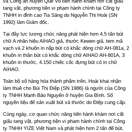
và Công an huyện Quế Võ tiến hành khám nơi cất giấu
tang vật, phương tiện vi phạm hành chính tại Công ty
TNHH in đỉnh cao Tia Sáng do Nguyễn Thị Hoài (SN
1992) làm Giám đốc.
Tại đây lực lượng chức năng phát hiện hơn 4,5 tấn bút
chữ A nhãn hiệu AIHAO giả, thước Kewen giả, tem mã
vạch và 2 khuôn in nắp bút có khắc dòng chữ AH-081a, 2
khuôn in thân bút có khắc dòng chữ AIHAO AH-801A, 3
khuôn in thước, 4.150 chiếc cốc đựng bút có in chữ
AIHAO.
Toàn bộ số hàng hóa thành phẩm trên, Hoài khai nhận
làm thuê cho Bùi Thị Điệp (SN 1986) là người của Công
ty TNHH Mạnh Bảo Nguyên ở huyện Gia Bình. Số
nguyên liệu để sản xuất bút và thước do Điệp cung cấp.
Cùng ngày, cơ quan chức năng tiến hành khám nơi cất
giấu tang vật, phương tiện vi phạm hành chính tại Công
ty TNHH YIZE Việt Nam và phát hiện hơn 2 tấn đế bút,