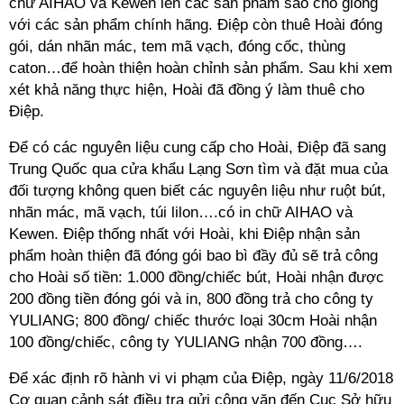
chữ AIHAO và Kewen lên các sản phẩm sao cho giống
với các sản phẩm chính hãng. Điệp còn thuê Hoài đóng
gói, dán nhãn mác, tem mã vạch, đóng cốc, thùng
caton…để hoàn thiện hoàn chỉnh sản phẩm. Sau khi xem
xét khả năng thực hiện, Hoài đã đồng ý làm thuê cho
Điệp.
Để có các nguyên liệu cung cấp cho Hoài, Điệp đã sang
Trung Quốc qua cửa khẩu Lạng Sơn tìm và đặt mua của
đối tượng không quen biết các nguyên liệu như ruột bút,
nhãn mác, mã vạch, túi lilon….có in chữ AIHAO và
Kewen. Điệp thống nhất với Hoài, khi Điệp nhận sản
phẩm hoàn thiện đã đóng gói bao bì đầy đủ sẽ trả công
cho Hoài số tiền: 1.000 đồng/chiếc bút, Hoài nhận được
200 đồng tiền đóng gói và in, 800 đồng trả cho công ty
YULIANG; 800 đồng/ chiếc thước loại 30cm Hoài nhận
100 đồng/chiếc, công ty YULIANG nhận 700 đồng….
Để xác định rõ hành vi vi phạm của Điệp, ngày 11/6/2018
Cơ quan cảnh sát điều tra gửi công văn đến Cục Sở hữu