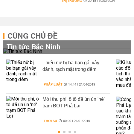
THỊ TRƯỜNG
20:18 | 30/03/2024
CÙNG CHỦ ĐỀ
Tin tức Bắc Ninh
Thiếu nữ bị ba bạn gái vây
đánh, rạch mặt trong đêm
PHÁP LUẬT
14:44 | 21/04/2019
Mới thu phí, ô tô đã ùn ùn 'né'
trạm BOT Phả Lại
THỜI SỰ
00:00 | 21/01/2019