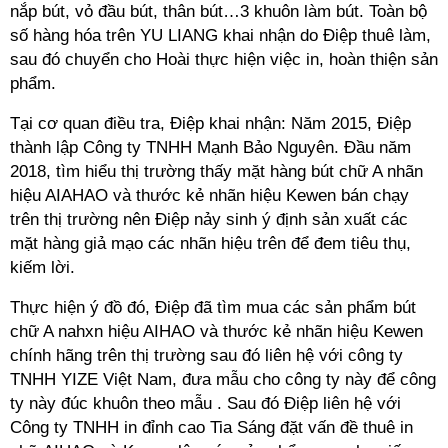
nắp bút, vỏ đầu bút, thân bút…3 khuôn làm bút. Toàn bộ
số hàng hóa trên YU LIANG khai nhận do Điệp thuê làm,
sau đó chuyển cho Hoài thực hiện việc in, hoàn thiện sản
phẩm.
Tại cơ quan điều tra, Điệp khai nhận: Năm 2015, Điệp
thành lập Công ty TNHH Mạnh Bảo Nguyên. Đầu năm
2018, tìm hiểu thị trường thấy mặt hàng bút chữ A nhãn
hiệu AIAHAO và thước kẻ nhãn hiệu Kewen bán chạy
trên thị trường nên Điệp nảy sinh ý định sản xuất các
mặt hàng giả mạo các nhãn hiệu trên để đem tiêu thụ,
kiếm lời.
Thực hiện ý đồ đó, Điệp đã tìm mua các sản phẩm bút
chữ A nahxn hiệu AIHAO và thước kẻ nhãn hiệu Kewen
chính hãng trên thị trường sau đó liên hệ với công ty
TNHH YIZE Việt Nam, đưa mẫu cho công ty này để công
ty này đúc khuôn theo mẫu . Sau đó Điệp liên hệ với
Công ty TNHH in đỉnh cao Tia Sáng đặt vấn đề thuê in