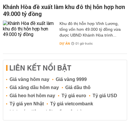
Khánh Hòa đề xuất làm khu đô thị hỗn hợp hơn
49.000 tỷ đồng
Khu đô thị hỗn hợp Vĩnh Lương,
tổng vốn hơn 49.000 tỷ đồng vừa
được UBND Khánh Hòa trình...
DỰ ÁN
01 giờ trước
LIÊN KẾT NỔI BẬT
Giá vàng hôm nay
Giá vàng 9999
Giá xăng dầu hôm nay
Giá dầu thô
Giá heo hơi hôm nay
Tỷ giá euro
Tỷ giá USD
Tỷ giá yen Nhật
Tỷ giá vietcombank
Lịch cúp điện
Lãi suất ngân hàng
Lãi suất tiết kiệm
Lãi suất tiền gửi
Lãi suất ngân hàng Agribank